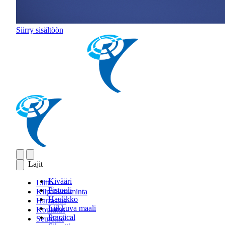
Siirry sisältöön
Lajit
Kivääri
Liitto
Pistooli
Kilpailutoiminta
Haulikko
Harrastus
Liikkuva maali
Koulutus
Practical
Seuroille