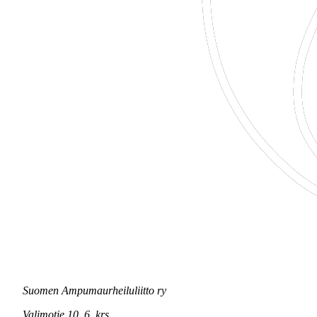
Suomen Ampumaurheiluliitto ry
Valimotie 10, 6. krs