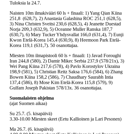
Tuloksia la 24.7.
Naisten 10m ilmakivääri 60 ls + finaali: 1) Yang Qian Kiina
251,8 (628,7), 2) Anastasia Galashina ROC 251,1 (628,5),
3) Nina Christen Sveitsi 230,6 (628,5), 4) Jeanette Duestad
Norja 209,3 (632,9), 5) Oceanne Muller Ranska 187,7
(630,7), 6) Mary Tucker Yhdysvallat 166,0 (631,4), 7) Eunji
Kwon Etelä-Korea 145,4 (630,9), 8) Heemoon Park Etelä-
Korea 119,1 (631,7). 50 osanottajaa.
Miesten 10m ilmapistooli 60 ls + finaali: 1) Javad Foroughi
Iran 244,8 (580), 2) Damir Mikec Serbia 237,9 (578/21x), 3)
Wei Pang Kiina 217,6 (578), 4) Pavlo Korostylov Ukraina
198,9 (581), 5) Christian Reitz Saksa 176,6 (584), 6) Zhang
Bowen Kiina 158,2 (586), 7) Chaudhary Saurabh Intia
137,4 (586), 8) Mose Kim Etelä-Korea 115,8 (579), 9)
Gulfam Joseph Pakistan 578/13x. 36 osanottajaa.
Suomalaisten ohjelma
(ajat Suomen aikaa)
Su 25.7. (5. kisapäivä)
3.30-10.00 Miesten skeet (Eetu Kallioinen ja Lari Pesonen)
Ma 26.7. (6. kisapäivä)