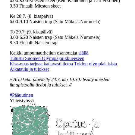
4.00-8.00 Miesten skeet (Eetu Kallioinen ja Lari Pesonen)
9.50 Finaali: Miesten skeet
Ke 28.7. (8. kisapäivä)
6.00-9.10 Naisten trap (Satu Mäkelä-Nummela)
To 29.7. (9. kisapäivä)
3.00-6.20 Naisten trap (Satu Mäkelä-Nummela)
8.30 Finaali: Naisten trap
Kaikki ampumaurheilun osanottajat
täällä
.
Tutustu Suomen Olympiajoukkueeseen
Kisa-opas tarjoaa kattavasti tietoa Tokion olympialaisista
Aikataulu ja tulokset
// Artikkelia päivitetty 24.7. klo 10.30: lisätty miesten
ilmapistoolin tiedot ja tulokset. //
#Pääuutinen
Yhteistyössä