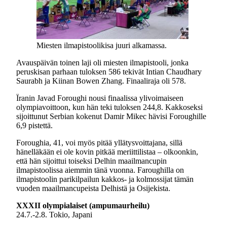
Miesten ilmapistoolikisa juuri alkamassa.
Avauspäivän toinen laji oli miesten ilmapistooli, jonka
peruskisan parhaan tuloksen 586 tekivät Intian Chaudhary
Saurabh ja Kiinan Bowen Zhang. Finaaliraja oli 578.
Ïranin Javad Foroughi nousi finaalissa ylivoimaiseen
olympiavoittoon, kun hän teki tuloksen 244,8. Kakkoseksi
sijoittunut Serbian kokenut Damir Mikec hävisi Foroughille
6,9 pistettä.
Foroughia, 41, voi myös pitää yllätysvoittajana, sillä
hänelläkään ei ole kovin pitkää meriittilistaa – olkoonkin,
että hän sijoittui toiseksi Delhin maailmancupin
ilmapistoolissa aiemmin tänä vuonna. Faroughilla on
ilmapistoolin parikilpailun kakkos- ja kolmossijat tämän
vuoden maailmancupeista Delhistä ja Osijekista.
XXXII olympialaiset (ampumaurheilu)
24.7.-2.8. Tokio, Japani