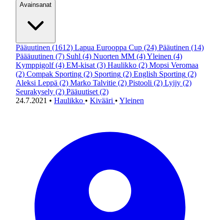
Avainsanat
Pääuutinen
(1612)
Lapua Eurooppa Cup
(24)
Pääutinen
(14)
Päääuutinen
(7)
Suhl
(4)
Nuorten MM
(4)
Yleinen
(4)
Kymppigolf
(4)
EM-kisat
(3)
Haulikko
(2)
Mopsi Veromaa
(2)
Compak Sporting
(2)
Sporting
(2)
English Sporting
(2)
Aleksi Leppä
(2)
Marko Talvitie
(2)
Pistooli
(2)
Lyijy
(2)
Seurakysely
(2)
Pääuutiset
(2)
24.7.2021
•
Haulikko
•
Kivääri
•
Yleinen