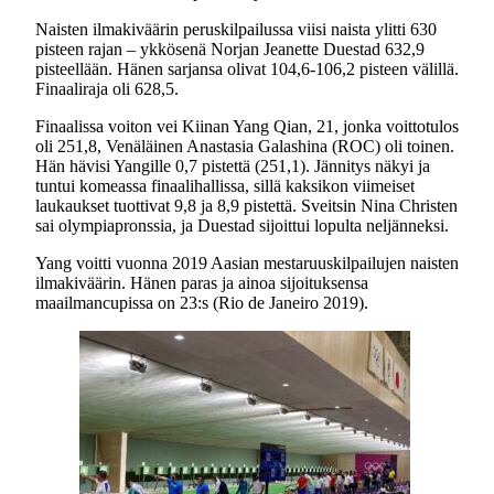
Naisten ilmakiväärin peruskilpailussa viisi naista ylitti 630
pisteen rajan – ykkösenä Norjan Jeanette Duestad 632,9
pisteellään. Hänen sarjansa olivat 104,6-106,2 pisteen välillä.
Finaaliraja oli 628,5.
Finaalissa voiton vei Kiinan Yang Qian, 21, jonka voittotulos
oli 251,8, Venäläinen Anastasia Galashina (ROC) oli toinen.
Hän hävisi Yangille 0,7 pistettä (251,1). Jännitys näkyi ja
tuntui komeassa finaalihallissa, sillä kaksikon viimeiset
laukaukset tuottivat 9,8 ja 8,9 pistettä. Sveitsin Nina Christen
sai olympiapronssia, ja Duestad sijoittui lopulta neljänneksi.
Yang voitti vuonna 2019 Aasian mestaruuskilpailujen naisten
ilmakiväärin. Hänen paras ja ainoa sijoituksensa
maailmancupissa on 23:s (Rio de Janeiro 2019).