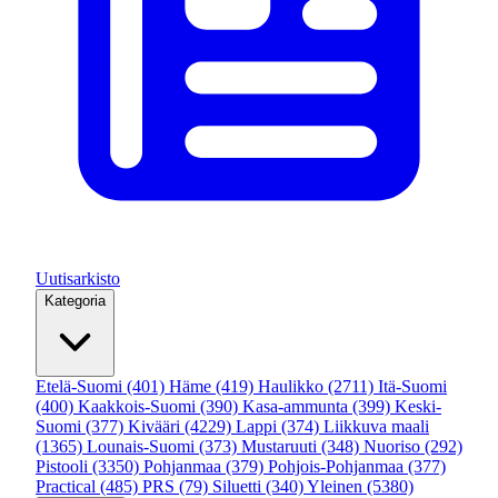
Uutisarkisto
Kategoria
Etelä-Suomi
(401)
Häme
(419)
Haulikko
(2711)
Itä-Suomi
(400)
Kaakkois-Suomi
(390)
Kasa-ammunta
(399)
Keski-
Suomi
(377)
Kivääri
(4229)
Lappi
(374)
Liikkuva maali
(1365)
Lounais-Suomi
(373)
Mustaruuti
(348)
Nuoriso
(292)
Pistooli
(3350)
Pohjanmaa
(379)
Pohjois-Pohjanmaa
(377)
Practical
(485)
PRS
(79)
Siluetti
(340)
Yleinen
(5380)