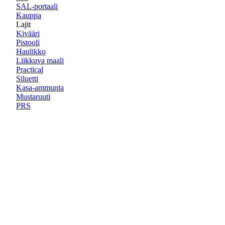
SAL-portaali
Kauppa
Lajit
Kivääri
Pistooli
Haulikko
Liikkuva maali
Practical
Siluetti
Kasa-ammunta
Mustaruuti
PRS