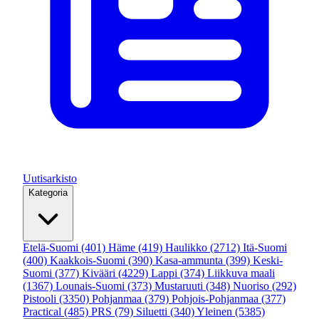
Uutisarkisto
Kategoria
Etelä-Suomi
(401)
Häme
(419)
Haulikko
(2712)
Itä-Suomi
(400)
Kaakkois-Suomi
(390)
Kasa-ammunta
(399)
Keski-
Suomi
(377)
Kivääri
(4229)
Lappi
(374)
Liikkuva maali
(1367)
Lounais-Suomi
(373)
Mustaruuti
(348)
Nuoriso
(292)
Pistooli
(3350)
Pohjanmaa
(379)
Pohjois-Pohjanmaa
(377)
Practical
(485)
PRS
(79)
Siluetti
(340)
Yleinen
(5385)