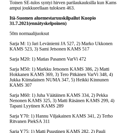
Toinen SE-tulos syntyi hirven parilaukauksilla kun Kams
ampui joukkueellaan tuloksen 463.
Itä-Suomen aluemestaruuskilpailut Kuopio
31.7.2021(ennätyskelpoinen)
50m normaalijuoksut
Sarja M: 1) Jari Leväniemi JA 527, 2) Marko Ukkonen
KAMS 523, 3) Sami Jetsonen KAMS 517
Sarja M20: 1) Matias Pasanen VarVi 472
Sarja M50: 1) Markku Jetsonen KAMS 386, 2) Matti
Hokkanen KAMS 369, 3) Tero Pitkänen VarVi 348, 4)
Jukka Kiimalainen NUMA 347, 5) Heikki Kinnunen
KAMS 307
Sarja M60: 1) Juha Väätäinen KAMS 334, 2) Pekka
Nenonen KAMS 325, 3) Matti Räsänen KAMS 299, 4)
Tapani Lyytinen KAMS 289
Sarja Y70: 1) Hannu Viljakainen KAMS 341, 2) Terho
Ritvanen PiekSA 311
Sarja Y75: 1) Matti Puustinen KAMS 282, 2) Pauli