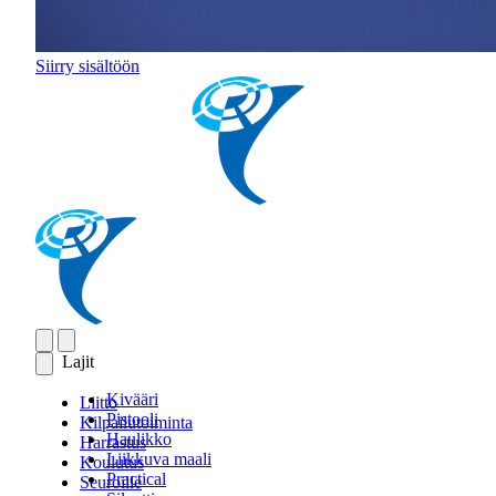
Siirry sisältöön
Lajit
Kivääri
Liitto
Pistooli
Kilpailutoiminta
Haulikko
Harrastus
Liikkuva maali
Koulutus
Practical
Seuroille