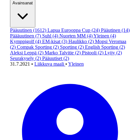
Avainsanat
Pääuutinen
(1612)
Lapua Eurooppa Cup
(24)
Pääutinen
(14)
Päääuutinen
(7)
Suhl
(4)
Nuorten MM
(4)
Yleinen
(4)
Kymppigolf
(4)
EM-kisat
(3)
Haulikko
(2)
Mopsi Veromaa
(2)
Compak Sporting
(2)
Sporting
(2)
English Sporting
(2)
Aleksi Leppä
(2)
Marko Talvitie
(2)
Pistooli
(2)
Lyijy
(2)
Seurakysely
(2)
Pääuutiset
(2)
31.7.2021
•
Liikkuva maali
•
Yleinen