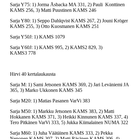
Sarja Y75: 1) Jorma Åsbacka MA 331, 2) Pauli Konttinen
KAMS 256, 3) Matti Puustinen KAMS 246
Sarja Y80: 1) Seppo Dahlqvist KAMS 267, 2) Jouni Kröger
KAMS 255, 3) Otto Kuosmanen KAMS 251
Sarja Y50J: 1) KAMS 1079
Sarja Y60J: 1) KAMS 995, 2) KAMS2 829, 3)
KAMS3 778
Hirvi 40 kertalaukausta
Sarja M: 1) Sami Jetsonen KAMS 369, 2) Jari Leväniemi JA
365, 3) Marko Ukkonen KAMS 345
Sarja M20: 1) Matias Pasanen VarVi 383
Sarja M50: 1) Markku Jetsonen KAMS 383, 2) Matti
Hokkanen KAMS 371, 3) Heikki Kinnunen KAMS 337, 4)
Tero Pitkänen VarVi 333, 5) Jukka Kiimalainen NUMA 322
Sarja M60: 1) Juha Väätäinen KAMS 333, 2) Pekka
Nenonen KAMS 307, 3) Matti Räsänen KAMS 306, 4)