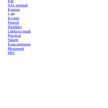
Kiti
SAL-portaali
Kauppa
Lajit
Kivääri
Pistooli
Haulikko
Liikkuva maali
Practical
Siluetti
Kasa-ammunta
Mustaruuti
PRS