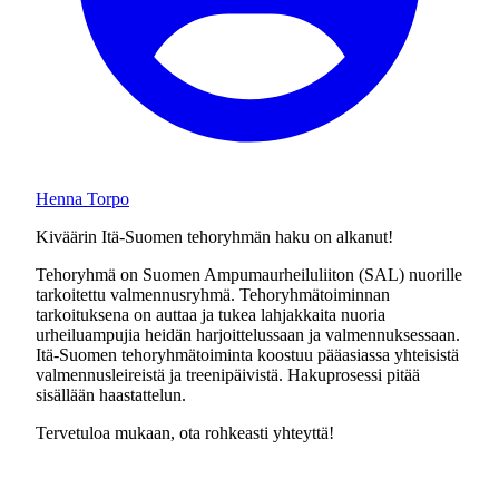
Henna Torpo
Kiväärin Itä-Suomen tehoryhmän haku on alkanut!
Tehoryhmä on Suomen Ampumaurheiluliiton (SAL) nuorille
tarkoitettu valmennusryhmä. Tehoryhmätoiminnan
tarkoituksena on auttaa ja tukea lahjakkaita nuoria
urheiluampujia heidän harjoittelussaan ja valmennuksessaan.
Itä-Suomen tehoryhmätoiminta koostuu pääasiassa yhteisistä
valmennusleireistä ja treenipäivistä. Hakuprosessi pitää
sisällään haastattelun.
Tervetuloa mukaan, ota rohkeasti yhteyttä!