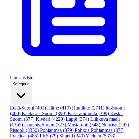
Uutisarkisto
Kategoria
Etelä-Suomi
(401)
Häme
(419)
Haulikko
(2711)
Itä-Suomi
(400)
Kaakkois-Suomi
(390)
Kasa-ammunta
(399)
Keski-
Suomi
(377)
Kivääri
(4229)
Lappi
(374)
Liikkuva maali
(1365)
Lounais-Suomi
(373)
Mustaruuti
(348)
Nuoriso
(292)
Pistooli
(3350)
Pohjanmaa
(379)
Pohjois-Pohjanmaa
(377)
Practical
(485)
PRS
(79)
Siluetti
(340)
Yleinen
(5378)