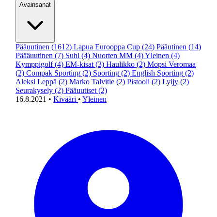
Avainsanat
Pääuutinen
(1612)
Lapua Eurooppa Cup
(24)
Pääutinen
(14)
Päääuutinen
(7)
Suhl
(4)
Nuorten MM
(4)
Yleinen
(4)
Kymppigolf
(4)
EM-kisat
(3)
Haulikko
(2)
Mopsi Veromaa
(2)
Compak Sporting
(2)
Sporting
(2)
English Sporting
(2)
Aleksi Leppä
(2)
Marko Talvitie
(2)
Pistooli
(2)
Lyijy
(2)
Seurakysely
(2)
Pääuutiset
(2)
16.8.2021
•
Kivääri
•
Yleinen