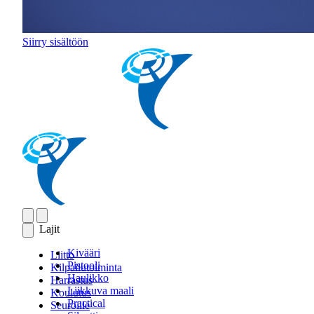
Siirry sisältöön
Lajit
Kivääri
Liitto
Pistooli
Kilpailutoiminta
Haulikko
Harrastus
Liikkuva maali
Koulutus
Practical
Seuroille