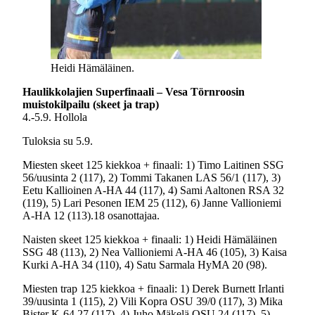
Heidi Hämäläinen.
Haulikkolajien Superfinaali – Vesa Törnroosin
muistokilpailu (skeet ja trap)
4.-5.9. Hollola
Tuloksia su 5.9.
Miesten skeet 125 kiekkoa + finaali: 1) Timo Laitinen SSG
56/uusinta 2 (117), 2) Tommi Takanen LAS 56/1 (117), 3)
Eetu Kallioinen A-HA 44 (117), 4) Sami Aaltonen RSA 32
(119), 5) Lari Pesonen IEM 25 (112), 6) Janne Vallioniemi
A-HA 12 (113).18 osanottajaa.
Naisten skeet 125 kiekkoa + finaali: 1) Heidi Hämäläinen
SSG 48 (113), 2) Nea Vallioniemi A-HA 46 (105), 3) Kaisa
Kurki A-HA 34 (110), 4) Satu Sarmala HyMA 20 (98).
Miesten trap 125 kiekkoa + finaali: 1) Derek Burnett Irlanti
39/uusinta 1 (115), 2) Vili Kopra OSU 39/0 (117), 3) Mika
Bister K-64 27 (117), 4) Juho Mäkelä OSU 24 (117), 5)