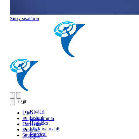
Siirry sisältöön
Lajit
Kivääri
Liitto
Pistooli
Kilpailutoiminta
Haulikko
Harrastus
Liikkuva maali
Koulutus
Practical
Seuroille