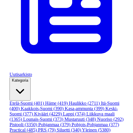
Uutisarkisto
Kategoria
Etelä-Suomi
(401)
Häme
(419)
Haulikko
(2711)
Itä-Suomi
(400)
Kaakkois-Suomi
(390)
Kasa-ammunta
(399)
Keski-
Suomi
(377)
Kivääri
(4229)
Lappi
(374)
Liikkuva maali
(1365)
Lounais-Suomi
(373)
Mustaruuti
(348)
Nuoriso
(292)
Pistooli
(3350)
Pohjanmaa
(379)
Pohjois-Pohjanmaa
(377)
Practical
(485)
PRS
(79)
Siluetti
(340)
Yleinen
(5380)