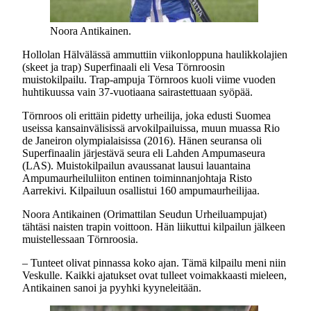
Noora Antikainen.
Hollolan Hälvälässä ammuttiin viikonloppuna haulikkolajien
(skeet ja trap) Superfinaali eli Vesa Törnroosin
muistokilpailu. Trap-ampuja Törnroos kuoli viime vuoden
huhtikuussa vain 37-vuotiaana sairastettuaan syöpää.
Törnroos oli erittäin pidetty urheilija, joka edusti Suomea
useissa kansainvälisissä arvokilpailuissa, muun muassa Rio
de Janeiron olympialaisissa (2016). Hänen seuransa oli
Superfinaalin järjestävä seura eli Lahden Ampumaseura
(LAS). Muistokilpailun avaussanat lausui lauantaina
Ampumaurheiluliiton entinen toiminnanjohtaja Risto
Aarrekivi. Kilpailuun osallistui 160 ampumaurheilijaa.
Noora Antikainen (Orimattilan Seudun Urheiluampujat)
tähtäsi naisten trapin voittoon. Hän liikuttui kilpailun jälkeen
muistellessaan Törnroosia.
– Tunteet olivat pinnassa koko ajan. Tämä kilpailu meni niin
Veskulle. Kaikki ajatukset ovat tulleet voimakkaasti mieleen,
Antikainen sanoi ja pyyhki kyyneleitään.