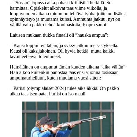
– ”Sössin” lopussa aika pahasti kriittisillä hetkillä. Se
harmittaa. Opiskelut alkoivat taas viime viikolla, ja
loppuvuoden aikana minun on tehtävä työharjoittelun lisäksi
opinnäytetyö ja muutama kurssi. Ammunta jatkuu, nyt on
välillä vain pakko tehdä kouluasioita, Kopra sanoi.
Laitisen mukaan tiukka finaali oli ”hauska ampua”:
– Kausi loppui nyt tähän, ja syksy jatkuu metsästyksellä.
Kausi oli kaksijakoinen. Oli hyviä hetkiä, mutta kaikki
tavoitteet eivät toteutuneet.
Hämäläinen on ampunut tämän kauden aikana ”aika vähän”.
Hän aikoo kuitenkin panostaa taas ensi vuonna tosissaan
ampumaurheiluun, kuten muutama vuosi sitten:
– Pariisi (olympialaiset 2024) tulee aika äkkiä. On pakko
alkaa taas tsempata, Pariisi on iso maali.