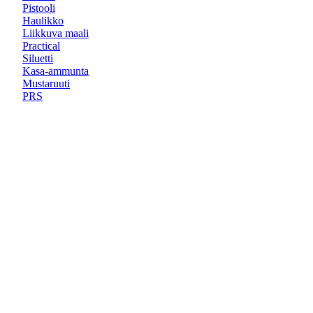
Pistooli
Haulikko
Liikkuva maali
Practical
Siluetti
Kasa-ammunta
Mustaruuti
PRS