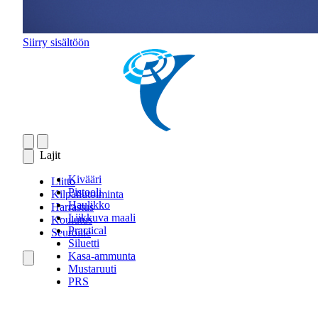
Siirry sisältöön
Lajit
Kivääri
Liitto
Pistooli
Kilpailutoiminta
Haulikko
Harrastus
Liikkuva maali
Koulutus
Practical
Seuroille
Siluetti
Kasa-ammunta
Mustaruuti
PRS