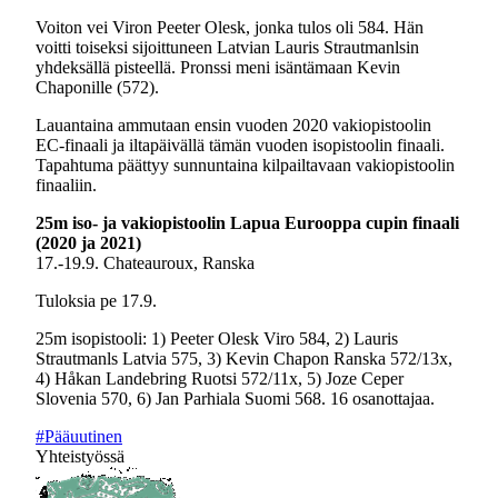
Voiton vei Viron Peeter Olesk, jonka tulos oli 584. Hän
voitti toiseksi sijoittuneen Latvian Lauris Strautmanlsin
yhdeksällä pisteellä. Pronssi meni isäntämaan Kevin
Chaponille (572).
Lauantaina ammutaan ensin vuoden 2020 vakiopistoolin
EC-finaali ja iltapäivällä tämän vuoden isopistoolin finaali.
Tapahtuma päättyy sunnuntaina kilpailtavaan vakiopistoolin
finaaliin.
25m iso- ja vakiopistoolin Lapua Eurooppa cupin finaali
(2020 ja 2021)
17.-19.9. Chateauroux, Ranska
Tuloksia pe 17.9.
25m isopistooli: 1) Peeter Olesk Viro 584, 2) Lauris
Strautmanls Latvia 575, 3) Kevin Chapon Ranska 572/13x,
4) Håkan Landebring Ruotsi 572/11x, 5) Joze Ceper
Slovenia 570, 6) Jan Parhiala Suomi 568. 16 osanottajaa.
#Pääuutinen
Yhteistyössä