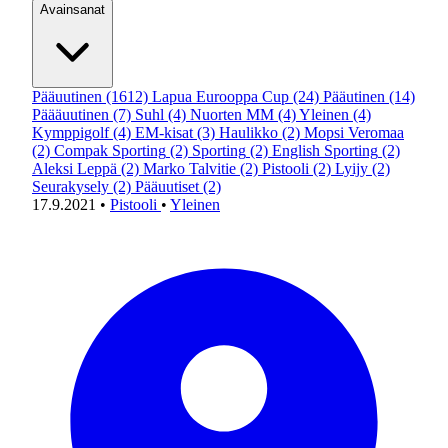
Avainsanat
Pääuutinen
(1612)
Lapua Eurooppa Cup
(24)
Pääutinen
(14)
Päääuutinen
(7)
Suhl
(4)
Nuorten MM
(4)
Yleinen
(4)
Kymppigolf
(4)
EM-kisat
(3)
Haulikko
(2)
Mopsi Veromaa
(2)
Compak Sporting
(2)
Sporting
(2)
English Sporting
(2)
Aleksi Leppä
(2)
Marko Talvitie
(2)
Pistooli
(2)
Lyijy
(2)
Seurakysely
(2)
Pääuutiset
(2)
17.9.2021
•
Pistooli
•
Yleinen