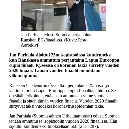
Jan Parhiala edusti Suomea perjantaina
Ranskan EC-finaalissa. (Kuva: Risto
Aarrekivi)
Jan Parhiala sijoittui 25m isopistoolissa kuudenneksi,
kun Ranskassa ammuttiin perjantaina Lapua Eurooppa
cupin finaali. Kyseessä oli koronan takia siirretty vuoden
2020 finaali. Tämän vuoden finaalit ammutaan
viikonloppuna.
Ranskan Chateauroux´ssa alkoi perjantaina 25m iso- ja
vakiopistoolin Lapua Eurooppa cupin finaalitapahtuma. Se
on sikäli erikoinen, että ensin ammutaan viime vuoden
finaalit ja sitten tämän vuoden finaalit. Vuoden 2020 finaalit
siirtyivät täksi vuodeksi koronavirusepidemian takia.
Jan Parhiala (Suomussalmen Urheiluampujat) edusti Suomea
tänään ammutussa isopistoolin vuoden 2020 finaalissa. Hän
sijoittui kuudenneksi tuloksellaan 568 (281+287).