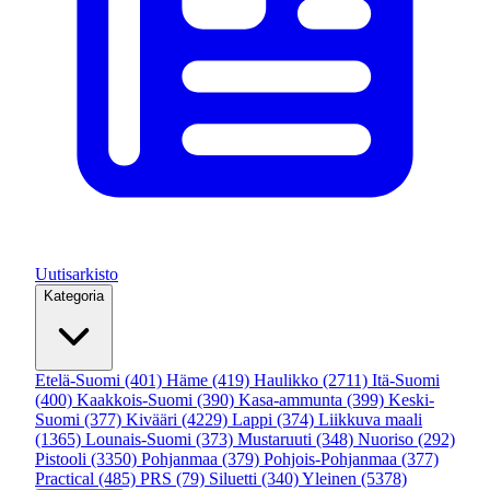
Uutisarkisto
Kategoria
Etelä-Suomi
(401)
Häme
(419)
Haulikko
(2711)
Itä-Suomi
(400)
Kaakkois-Suomi
(390)
Kasa-ammunta
(399)
Keski-
Suomi
(377)
Kivääri
(4229)
Lappi
(374)
Liikkuva maali
(1365)
Lounais-Suomi
(373)
Mustaruuti
(348)
Nuoriso
(292)
Pistooli
(3350)
Pohjanmaa
(379)
Pohjois-Pohjanmaa
(377)
Practical
(485)
PRS
(79)
Siluetti
(340)
Yleinen
(5378)