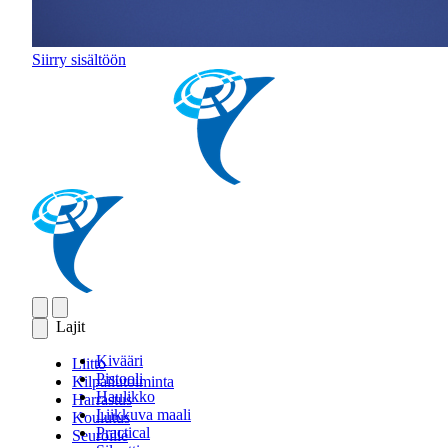
Siirry sisältöön
Lajit
Kivääri
Liitto
Pistooli
Kilpailutoiminta
Haulikko
Harrastus
Liikkuva maali
Koulutus
Practical
Seuroille