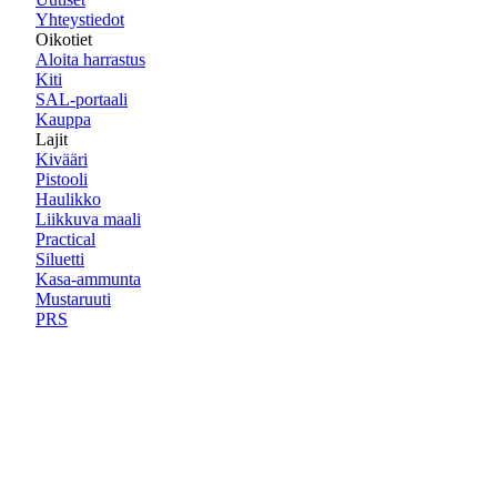
Yhteystiedot
Oikotiet
Aloita harrastus
Kiti
SAL-portaali
Kauppa
Lajit
Kivääri
Pistooli
Haulikko
Liikkuva maali
Practical
Siluetti
Kasa-ammunta
Mustaruuti
PRS