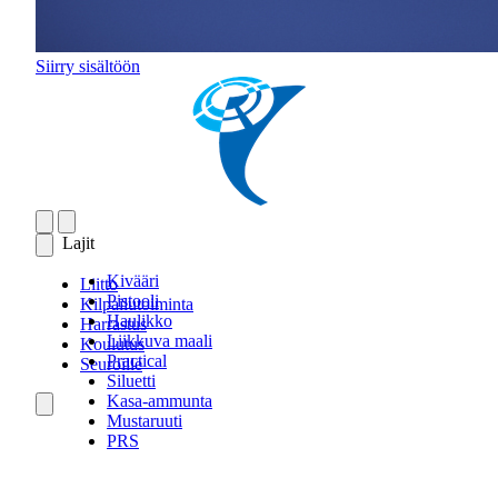
Siirry sisältöön
Lajit
Kivääri
Liitto
Pistooli
Kilpailutoiminta
Haulikko
Harrastus
Liikkuva maali
Koulutus
Practical
Seuroille
Siluetti
Kasa-ammunta
Mustaruuti
PRS