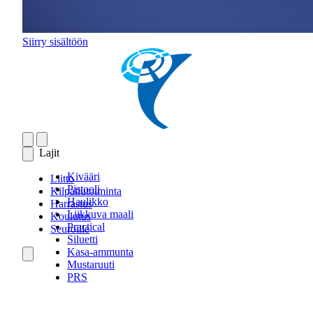
Siirry sisältöön
Lajit
Kivääri
Liitto
Pistooli
Kilpailutoiminta
Haulikko
Harrastus
Liikkuva maali
Koulutus
Practical
Seuroille
Siluetti
Kasa-ammunta
Mustaruuti
PRS