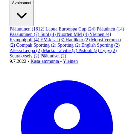
Avainsanat
Pääuutinen
(1612)
Lapua Eurooppa Cup
(24)
Pääutinen
(14)
Päääuutinen
(7)
Suhl
(4)
Nuorten MM
(4)
Yleinen
(4)
Kymppigolf
(4)
EM-kisat
(3)
Haulikko
(2)
Mopsi Veromaa
(2)
Compak Sporting
(2)
Sporting
(2)
English Sporting
(2)
Aleksi Leppä
(2)
Marko Talvitie
(2)
Pistooli
(2)
Lyijy
(2)
Seurakysely
(2)
Pääuutiset
(2)
9.7.2022
•
Kasa-ammunta
•
Yleinen