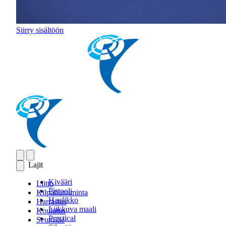
Siirry sisältöön
Lajit
Kivääri
Liitto
Pistooli
Kilpailutoiminta
Haulikko
Harrastus
Liikkuva maali
Koulutus
Practical
Seuroille