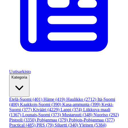
Uutisarkisto
Kategoria
Etelä-Suomi
(401)
Häme
(419)
Haulikko
(2712)
Itä-Suomi
(400)
Kaakkois-Suomi
(390)
Kasa-ammunta
(399)
Keski-
Suomi
(377)
Kivääri
(4229)
Lappi
(374)
Liikkuva maali
(1367)
Lounais-Suomi
(373)
Mustaruuti
(348)
Nuoriso
(292)
Pistooli
(3350)
Pohjanmaa
(379)
Pohjois-Pohjanmaa
(377)
Practical
(485)
PRS
(79)
Siluetti
(340)
Yleinen
(5384)