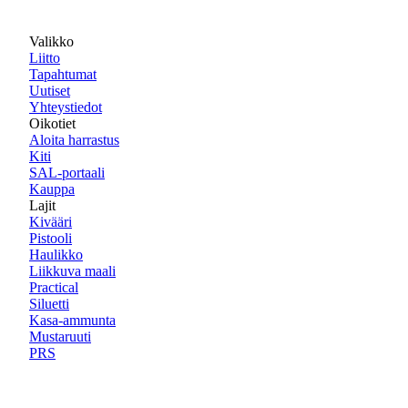
Valikko
Liitto
Tapahtumat
Uutiset
Yhteystiedot
Oikotiet
Aloita harrastus
Kiti
SAL-portaali
Kauppa
Lajit
Kivääri
Pistooli
Haulikko
Liikkuva maali
Practical
Siluetti
Kasa-ammunta
Mustaruuti
PRS