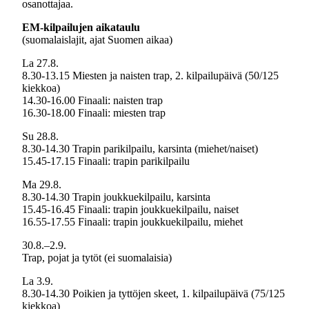
osanottajaa.
EM-kilpailujen aikataulu
(suomalaislajit, ajat Suomen aikaa)
La 27.8.
8.30-13.15 Miesten ja naisten trap, 2. kilpailupäivä (50/125
kiekkoa)
14.30-16.00 Finaali: naisten trap
16.30-18.00 Finaali: miesten trap
Su 28.8.
8.30-14.30 Trapin parikilpailu, karsinta (miehet/naiset)
15.45-17.15 Finaali: trapin parikilpailu
Ma 29.8.
8.30-14.30 Trapin joukkuekilpailu, karsinta
15.45-16.45 Finaali: trapin joukkuekilpailu, naiset
16.55-17.55 Finaali: trapin joukkuekilpailu, miehet
30.8.–2.9.
Trap, pojat ja tytöt (ei suomalaisia)
La 3.9.
8.30-14.30 Poikien ja tyttöjen skeet, 1. kilpailupäivä (75/125
kiekkoa)