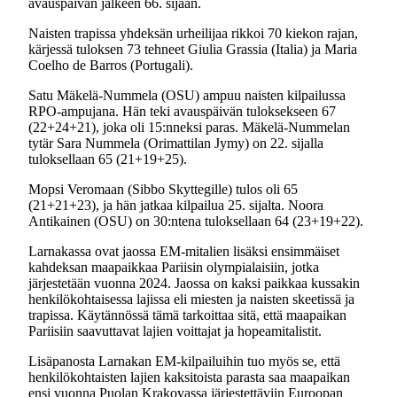
avauspäivän jälkeen 66. sijaan.
Naisten trapissa yhdeksän urheilijaa rikkoi 70 kiekon rajan,
kärjessä tuloksen 73 tehneet Giulia Grassia (Italia) ja Maria
Coelho de Barros (Portugali).
Satu Mäkelä-Nummela (OSU) ampuu naisten kilpailussa
RPO-ampujana. Hän teki avauspäivän tuloksekseen 67
(22+24+21), joka oli 15:nneksi paras. Mäkelä-Nummelan
tytär Sara Nummela (Orimattilan Jymy) on 22. sijalla
tuloksellaan 65 (21+19+25).
Mopsi Veromaan (Sibbo Skyttegille) tulos oli 65
(21+21+23), ja hän jatkaa kilpailua 25. sijalta. Noora
Antikainen (OSU) on 30:ntena tuloksellaan 64 (23+19+22).
Larnakassa ovat jaossa EM-mitalien lisäksi ensimmäiset
kahdeksan maapaikkaa Pariisin olympialaisiin, jotka
järjestetään vuonna 2024. Jaossa on kaksi paikkaa kussakin
henkilökohtaisessa lajissa eli miesten ja naisten skeetissä ja
trapissa. Käytännössä tämä tarkoittaa sitä, että maapaikan
Pariisiin saavuttavat lajien voittajat ja hopeamitalistit.
Lisäpanosta Larnakan EM-kilpailuihin tuo myös se, että
henkilökohtaisten lajien kaksitoista parasta saa maapaikan
ensi vuonna Puolan Krakovassa järjestettäviin Euroopan