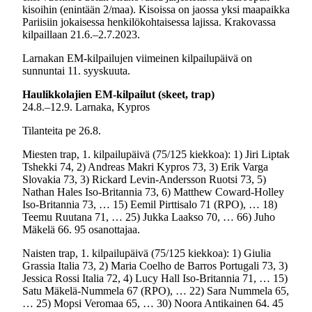
kisoihin (enintään 2/maa). Kisoissa on jaossa yksi maapaikka
Pariisiin jokaisessa henkilökohtaisessa lajissa. Krakovassa
kilpaillaan 21.6.–2.7.2023.
Larnakan EM-kilpailujen viimeinen kilpailupäivä on
sunnuntai 11. syyskuuta.
Haulikkolajien EM-kilpailut (skeet, trap)
24.8.–12.9. Larnaka, Kypros
Tilanteita pe 26.8.
Miesten trap, 1. kilpailupäivä (75/125 kiekkoa): 1) Jiri Liptak
Tshekki 74, 2) Andreas Makri Kypros 73, 3) Erik Varga
Slovakia 73, 3) Rickard Levin-Andersson Ruotsi 73, 5)
Nathan Hales Iso-Britannia 73, 6) Matthew Coward-Holley
Iso-Britannia 73, … 15) Eemil Pirttisalo 71 (RPO), … 18)
Teemu Ruutana 71, … 25) Jukka Laakso 70, … 66) Juho
Mäkelä 66. 95 osanottajaa.
Naisten trap, 1. kilpailupäivä (75/125 kiekkoa): 1) Giulia
Grassia Italia 73, 2) Maria Coelho de Barros Portugali 73, 3)
Jessica Rossi Italia 72, 4) Lucy Hall Iso-Britannia 71, … 15)
Satu Mäkelä-Nummela 67 (RPO), … 22) Sara Nummela 65,
… 25) Mopsi Veromaa 65, … 30) Noora Antikainen 64. 45