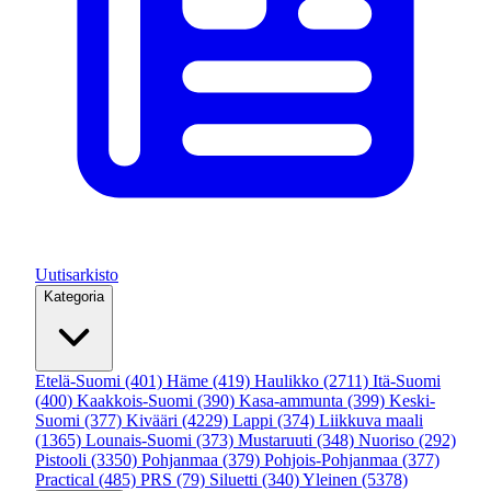
Uutisarkisto
Kategoria
Etelä-Suomi
(401)
Häme
(419)
Haulikko
(2711)
Itä-Suomi
(400)
Kaakkois-Suomi
(390)
Kasa-ammunta
(399)
Keski-
Suomi
(377)
Kivääri
(4229)
Lappi
(374)
Liikkuva maali
(1365)
Lounais-Suomi
(373)
Mustaruuti
(348)
Nuoriso
(292)
Pistooli
(3350)
Pohjanmaa
(379)
Pohjois-Pohjanmaa
(377)
Practical
(485)
PRS
(79)
Siluetti
(340)
Yleinen
(5378)