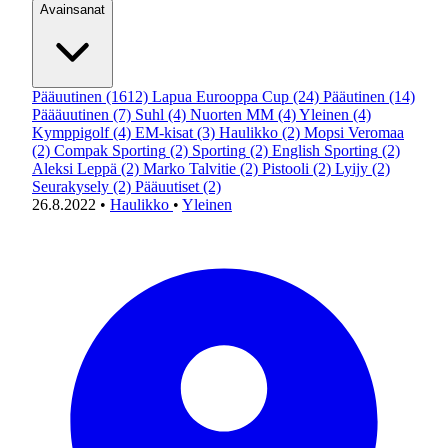
Avainsanat
Pääuutinen
(1612)
Lapua Eurooppa Cup
(24)
Pääutinen
(14)
Päääuutinen
(7)
Suhl
(4)
Nuorten MM
(4)
Yleinen
(4)
Kymppigolf
(4)
EM-kisat
(3)
Haulikko
(2)
Mopsi Veromaa
(2)
Compak Sporting
(2)
Sporting
(2)
English Sporting
(2)
Aleksi Leppä
(2)
Marko Talvitie
(2)
Pistooli
(2)
Lyijy
(2)
Seurakysely
(2)
Pääuutiset
(2)
26.8.2022
•
Haulikko
•
Yleinen