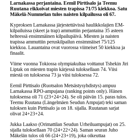
Larnakassa perjantaina. Eemil Pirttisalo ja Teemu
Ruutana rikkoivat miesten trapissa 71/75 kiekkoa. Satu
Mäkelä-Nummelan tulos naisten kilpailussa oli 67.
Kyproksen Larnakassa järjestettävissä haulikkolajien EM-
kilpailuissa (skeet ja trap) ammuttiin perjantaina 35 asteen
helteessä ensimmäinen kilpailupäivä. Miesten ja naisten
trapissa ammuttiin peruskilpailun ensimmäiset 75/125
kiekkoa. Lauantaina ovat vuorossa viimeiset 50 kiekkoa ja
finaalit.
Viime vuonna Tokiossa olympiakultaa voittanut Tshekin Jiri
Liptak on miesten trapin kärjessä tuloksellaan 74. Viisi
miestä on tuloksessa 73 ja viisi tuloksessa 72.
Eemil Pirttisalo (Ruotsalon Metsästysyhdistys) ampuu
Larnakassa RPO-ampujana (ranking points only). Hänen
tuloksensa oli 71 (23+24+24). Se oli päivän 15. paras tulos.
Teemu Ruutana (Längelmäen Seudun Ampujat) teki saman
tuloksen kuin Pirttisalo ja on 18. sijalla. Ruutanan sarjat
olivat 24+23+24.
Jukka Laakso (Orimattilan Seudun Urheiluampujat) on 25.
sijalla tuloksellaan 70 (24+22+24). Saman seuran Juho
Mäkelän tulos oli 66 (24+23+19), joka oikeuttaa