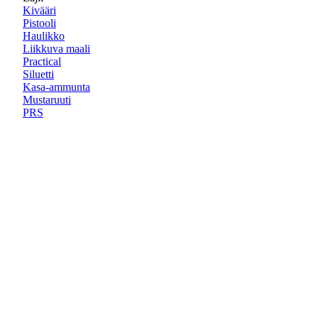
Kivääri
Pistooli
Haulikko
Liikkuva maali
Practical
Siluetti
Kasa-ammunta
Mustaruuti
PRS