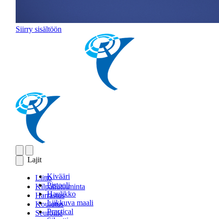
Siirry sisältöön
Lajit
Kivääri
Liitto
Pistooli
Kilpailutoiminta
Haulikko
Harrastus
Liikkuva maali
Koulutus
Practical
Seuroille