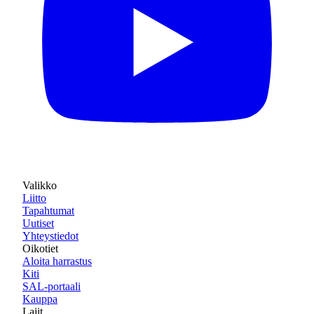
Valikko
Liitto
Tapahtumat
Uutiset
Yhteystiedot
Oikotiet
Aloita harrastus
Kiti
SAL-portaali
Kauppa
Lajit