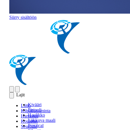
Siirry sisältöön
Lajit
Kivääri
Liitto
Pistooli
Kilpailutoiminta
Haulikko
Harrastus
Liikkuva maali
Koulutus
Practical
Seuroille