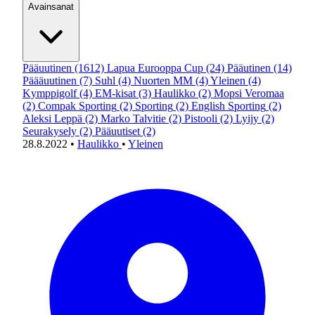
Avainsanat
Pääuutinen
(1612)
Lapua Eurooppa Cup
(24)
Pääutinen
(14)
Päääuutinen
(7)
Suhl
(4)
Nuorten MM
(4)
Yleinen
(4)
Kymppigolf
(4)
EM-kisat
(3)
Haulikko
(2)
Mopsi Veromaa
(2)
Compak Sporting
(2)
Sporting
(2)
English Sporting
(2)
Aleksi Leppä
(2)
Marko Talvitie
(2)
Pistooli
(2)
Lyijy
(2)
Seurakysely
(2)
Pääuutiset
(2)
28.8.2022
•
Haulikko
•
Yleinen