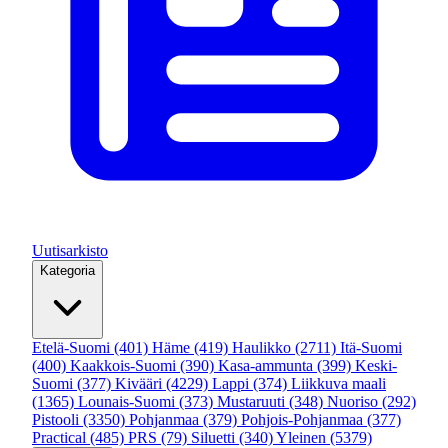
Uutisarkisto
Kategoria
Etelä-Suomi
(401)
Häme
(419)
Haulikko
(2711)
Itä-Suomi
(400)
Kaakkois-Suomi
(390)
Kasa-ammunta
(399)
Keski-
Suomi
(377)
Kivääri
(4229)
Lappi
(374)
Liikkuva maali
(1365)
Lounais-Suomi
(373)
Mustaruuti
(348)
Nuoriso
(292)
Pistooli
(3350)
Pohjanmaa
(379)
Pohjois-Pohjanmaa
(377)
Practical
(485)
PRS
(79)
Siluetti
(340)
Yleinen
(5379)