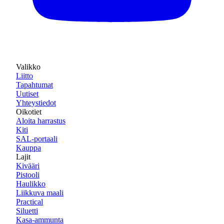
Valikko
Liitto
Tapahtumat
Uutiset
Yhteystiedot
Oikotiet
Aloita harrastus
Kiti
SAL-portaali
Kauppa
Lajit
Kivääri
Pistooli
Haulikko
Liikkuva maali
Practical
Siluetti
Kasa-ammunta