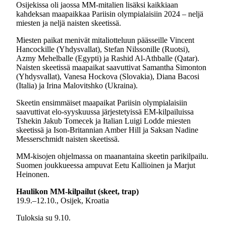
Osijekissa oli jaossa MM-mitalien lisäksi kaikkiaan
kahdeksan maapaikkaa Pariisin olympialaisiin 2024 – neljä
miesten ja neljä naisten skeetissä.
Miesten paikat menivät mitaliotteluun päässeille Vincent
Hancockille (Yhdysvallat), Stefan Nilssonille (Ruotsi),
Azmy Mehelballe (Egypti) ja Rashid Al-Athballe (Qatar).
Naisten skeetissä maapaikat saavuttivat Samantha Simonton
(Yhdysvallat), Vanesa Hockova (Slovakia), Diana Bacosi
(Italia) ja Irina Malovitshko (Ukraina).
Skeetin ensimmäiset maapaikat Pariisin olympialaisiin
saavuttivat elo-syyskuussa järjestetyissä EM-kilpailuissa
Tshekin Jakub Tomecek ja Italian Luigi Lodde miesten
skeetissä ja Ison-Britannian Amber Hill ja Saksan Nadine
Messerschmidt naisten skeetissä.
MM-kisojen ohjelmassa on maanantaina skeetin parikilpailu.
Suomen joukkueessa ampuvat Eetu Kallioinen ja Marjut
Heinonen.
Haulikon MM-kilpailut (skeet, trap)
19.9.–12.10., Osijek, Kroatia
Tuloksia su 9.10.