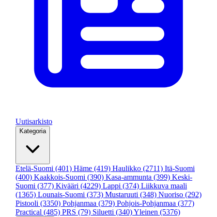
Uutisarkisto
Kategoria
Etelä-Suomi
(401)
Häme
(419)
Haulikko
(2711)
Itä-Suomi
(400)
Kaakkois-Suomi
(390)
Kasa-ammunta
(399)
Keski-
Suomi
(377)
Kivääri
(4229)
Lappi
(374)
Liikkuva maali
(1365)
Lounais-Suomi
(373)
Mustaruuti
(348)
Nuoriso
(292)
Pistooli
(3350)
Pohjanmaa
(379)
Pohjois-Pohjanmaa
(377)
Practical
(485)
PRS
(79)
Siluetti
(340)
Yleinen
(5376)