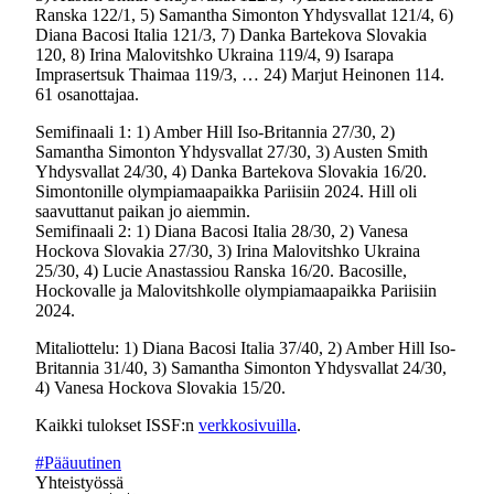
Ranska 122/1, 5) Samantha Simonton Yhdysvallat 121/4, 6)
Diana Bacosi Italia 121/3, 7) Danka Bartekova Slovakia
120, 8) Irina Malovitshko Ukraina 119/4, 9) Isarapa
Imprasertsuk Thaimaa 119/3, … 24) Marjut Heinonen 114.
61 osanottajaa.
Semifinaali 1: 1) Amber Hill Iso-Britannia 27/30, 2)
Samantha Simonton Yhdysvallat 27/30, 3) Austen Smith
Yhdysvallat 24/30, 4) Danka Bartekova Slovakia 16/20.
Simontonille olympiamaapaikka Pariisiin 2024. Hill oli
saavuttanut paikan jo aiemmin.
Semifinaali 2: 1) Diana Bacosi Italia 28/30, 2) Vanesa
Hockova Slovakia 27/30, 3) Irina Malovitshko Ukraina
25/30, 4) Lucie Anastassiou Ranska 16/20. Bacosille,
Hockovalle ja Malovitshkolle olympiamaapaikka Pariisiin
2024.
Mitaliottelu: 1) Diana Bacosi Italia 37/40, 2) Amber Hill Iso-
Britannia 31/40, 3) Samantha Simonton Yhdysvallat 24/30,
4) Vanesa Hockova Slovakia 15/20.
Kaikki tulokset ISSF:n
verkkosivuilla
.
#Pääuutinen
Yhteistyössä