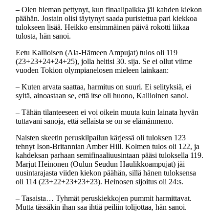
– Olen hieman pettynyt, kun finaalipaikka jäi kahden kiekon
päähän. Jostain olisi täytynyt saada puristettua pari kiekkoa
tulokseen lisää. Heikko ensimmäinen päivä rokotti liikaa
tulosta, hän sanoi.
Eetu Kallioisen (Ala-Hämeen Ampujat) tulos oli 119
(23+23+24+24+25), jolla heltisi 30. sija. Se ei ollut viime
vuoden Tokion olympianelosen mieleen lainkaan:
– Kuten arvata saattaa, harmitus on suuri. Ei selityksiä, ei
syitä, ainoastaan se, että itse oli huono, Kallioinen sanoi.
– Tähän tilanteeseen ei voi oikein muuta kuin lainata hyvän
tuttavani sanoja, että sellaista se on se elämänmeno.
Naisten skeetin peruskilpailun kärjessä oli tuloksen 123
tehnyt Ison-Britannian Amber Hill. Kolmen tulos oli 122, ja
kahdeksan parhaan semifinaaliuusintaan pääsi tuloksella 119.
Marjut Heinonen (Oulun Seudun Haulikkoampujat) jäi
uusintarajasta viiden kiekon päähän, sillä hänen tuloksensa
oli 114 (23+22+23+23+23). Heinosen sijoitus oli 24:s.
– Tasaista… Tyhmät peruskiekkojen pummit harmittavat.
Mutta tässäkin ihan saa ihtiä peiliin tolijottaa, hän sanoi.