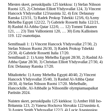
Miesten skeet, peruskilpailu 125 kiekkoa: 1) Stefan Nilsson
Ruotsi 125, 2) Christian Elliott Yhdysvallat 124, 3) Vincent
Hancock Yhdysvallat 123/uusinta 32, 4) Eric Delaunay
Ranska 123/31, 5) Radek Prokop Tshekki 123/6, 6) Azmy
Mehelba Egypti 122/22, 7) Gabriele Rossetti Italia 122/21,
8) Rashid Al-Athba Qatar 122/0, … 12) Tommi Takanen
121, … 23) Timi Vallioniemi 120, … 30) Eetu Kallioinen
119. 122 osanottajaa.
Semifinaali 1: 1) Vincent Hancock Yhdysvallat 27/30, 2)
Stefan Nilsson Ruotsi 26/30, 3) Radek Prokop Tshekki
25/30, 4) Gabriele Rossetti Italia 17/20.
Semifinaali 2: 1) Azmy Mehelba Egypti 28/30, 2) Rashid Al-
Athba Qatar 28/30, 3) Christian Elliott Yhdysvallat 27/30, 4)
Eric Delaunay Ranska 17/20.
Mitaliottelu: 1) Azmy Mehelba Egypti 40/40, 2) Vincent
Hancock Yhdysvallat 35/40, 3) Rashid Al-Athba Qatar
28/30, 4) Stefan Nilsson Ruotsi 17/20. Mehelballe,
Hancockille, Al-Athballe ja Nilssonille olympiamaapaikat
Pariisiin 2024.
Naisten skeet, peruskilpailu 125 kiekkoa: 1) Amber Hill Iso-
Britannia 123, 2) Vanesa Hockova Slovakia 122/uusinta 4,
3) Austen Smith Yhdysvallat 122/3, 4) Lucie Anastassiou