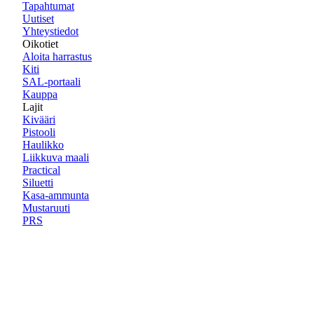
Tapahtumat
Uutiset
Yhteystiedot
Oikotiet
Aloita harrastus
Kiti
SAL-portaali
Kauppa
Lajit
Kivääri
Pistooli
Haulikko
Liikkuva maali
Practical
Siluetti
Kasa-ammunta
Mustaruuti
PRS