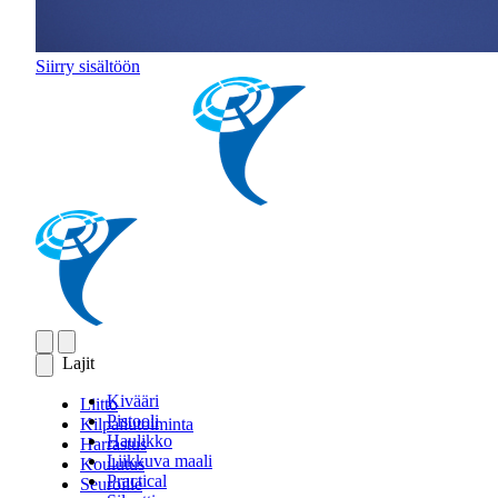
Siirry sisältöön
Lajit
Kivääri
Liitto
Pistooli
Kilpailutoiminta
Haulikko
Harrastus
Liikkuva maali
Koulutus
Practical
Seuroille