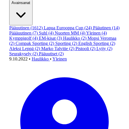
Avainsanat
Pääuutinen
(1612)
Lapua Eurooppa Cup
(24)
Pääutinen
(14)
Päääuutinen
(7)
Suhl
(4)
Nuorten MM
(4)
Yleinen
(4)
Kymppigolf
(4)
EM-kisat
(3)
Haulikko
(2)
Mopsi Veromaa
(2)
Compak Sporting
(2)
Sporting
(2)
English Sporting
(2)
Aleksi Leppä
(2)
Marko Talvitie
(2)
Pistooli
(2)
Lyijy
(2)
Seurakysely
(2)
Pääuutiset
(2)
9.10.2022
•
Haulikko
•
Yleinen