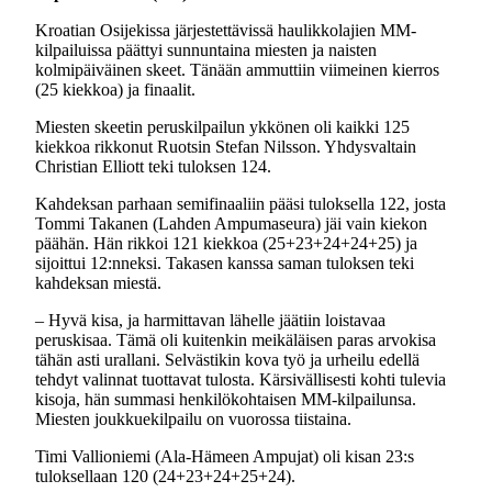
Kroatian Osijekissa järjestettävissä haulikkolajien MM-
kilpailuissa päättyi sunnuntaina miesten ja naisten
kolmipäiväinen skeet. Tänään ammuttiin viimeinen kierros
(25 kiekkoa) ja finaalit.
Miesten skeetin peruskilpailun ykkönen oli kaikki 125
kiekkoa rikkonut Ruotsin Stefan Nilsson. Yhdysvaltain
Christian Elliott teki tuloksen 124.
Kahdeksan parhaan semifinaaliin pääsi tuloksella 122, josta
Tommi Takanen (Lahden Ampumaseura) jäi vain kiekon
päähän. Hän rikkoi 121 kiekkoa (25+23+24+24+25) ja
sijoittui 12:nneksi. Takasen kanssa saman tuloksen teki
kahdeksan miestä.
– Hyvä kisa, ja harmittavan lähelle jäätiin loistavaa
peruskisaa. Tämä oli kuitenkin meikäläisen paras arvokisa
tähän asti urallani. Selvästikin kova työ ja urheilu edellä
tehdyt valinnat tuottavat tulosta. Kärsivällisesti kohti tulevia
kisoja, hän summasi henkilökohtaisen MM-kilpailunsa.
Miesten joukkuekilpailu on vuorossa tiistaina.
Timi Vallioniemi (Ala-Hämeen Ampujat) oli kisan 23:s
tuloksellaan 120 (24+23+24+25+24).