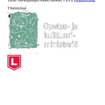
Turun SM-kilpailujen kaikki tulokset TSA:n
verkkosivuilla
.
Yhteistyössä