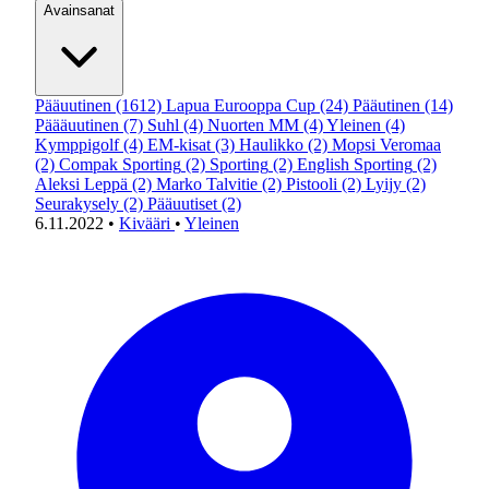
Avainsanat
Pääuutinen
(1612)
Lapua Eurooppa Cup
(24)
Pääutinen
(14)
Päääuutinen
(7)
Suhl
(4)
Nuorten MM
(4)
Yleinen
(4)
Kymppigolf
(4)
EM-kisat
(3)
Haulikko
(2)
Mopsi Veromaa
(2)
Compak Sporting
(2)
Sporting
(2)
English Sporting
(2)
Aleksi Leppä
(2)
Marko Talvitie
(2)
Pistooli
(2)
Lyijy
(2)
Seurakysely
(2)
Pääuutiset
(2)
6.11.2022
•
Kivääri
•
Yleinen