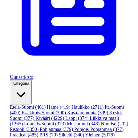
Uutisarkisto
Kategoria
Etelä-Suomi
(401)
Häme
(419)
Haulikko
(2711)
Itä-Suomi
(400)
Kaakkois-Suomi
(390)
Kasa-ammunta
(399)
Keski-
Suomi
(377)
Kivääri
(4229)
Lappi
(374)
Liikkuva maali
(1365)
Lounais-Suomi
(373)
Mustaruuti
(348)
Nuoriso
(292)
Pistooli
(3350)
Pohjanmaa
(379)
Pohjois-Pohjanmaa
(377)
Practical
(485)
PRS
(79)
Siluetti
(340)
Yleinen
(5378)