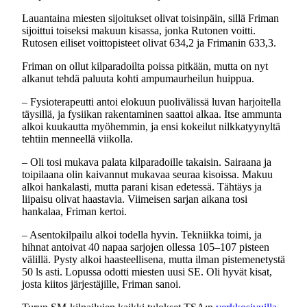
Lauantaina miesten sijoitukset olivat toisinpäin, sillä Friman
sijoittui toiseksi makuun kisassa, jonka Rutonen voitti.
Rutosen eiliset voittopisteet olivat 634,2 ja Frimanin 633,3.
Friman on ollut kilparadoilta poissa pitkään, mutta on nyt
alkanut tehdä paluuta kohti ampumaurheilun huippua.
– Fysioterapeutti antoi elokuun puolivälissä luvan harjoitella
täysillä, ja fysiikan rakentaminen saattoi alkaa. Itse ammunta
alkoi kuukautta myöhemmin, ja ensi kokeilut nilkkatyynyltä
tehtiin menneellä viikolla.
– Oli tosi mukava palata kilparadoille takaisin. Sairaana ja
toipilaana olin kaivannut mukavaa seuraa kisoissa. Makuu
alkoi hankalasti, mutta parani kisan edetessä. Tähtäys ja
liipaisu olivat haastavia. Viimeisen sarjan aikana tosi
hankalaa, Friman kertoi.
– Asentokilpailu alkoi todella hyvin. Tekniikka toimi, ja
hihnat antoivat 40 napaa sarjojen ollessa 105–107 pisteen
välillä. Pysty alkoi haasteellisena, mutta ilman pistemenetystä
50 ls asti. Lopussa odotti miesten uusi SE. Oli hyvät kisat,
josta kiitos järjestäjille, Friman sanoi.