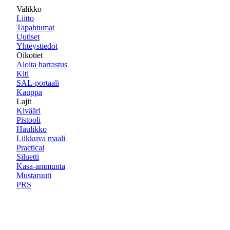
Valikko
Liitto
Tapahtumat
Uutiset
Yhteystiedot
Oikotiet
Aloita harrastus
Kiti
SAL-portaali
Kauppa
Lajit
Kivääri
Pistooli
Haulikko
Liikkuva maali
Practical
Siluetti
Kasa-ammunta
Mustaruuti
PRS