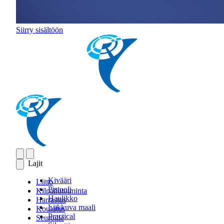
Siirry sisältöön
Lajit
Kivääri
Liitto
Pistooli
Kilpailutoiminta
Haulikko
Harrastus
Liikkuva maali
Koulutus
Practical
Seuroille