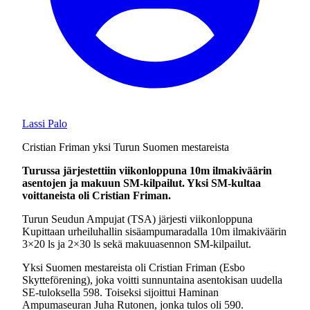
Lassi Palo
Cristian Friman yksi Turun Suomen mestareista
Turussa järjestettiin viikonloppuna 10m ilmakiväärin
asentojen ja makuun SM-kilpailut. Yksi SM-kultaa
voittaneista oli Cristian Friman.
Turun Seudun Ampujat (TSA) järjesti viikonloppuna
Kupittaan urheiluhallin sisäampumaradalla 10m ilmakiväärin
3×20 ls ja 2×30 ls sekä makuuasennon SM-kilpailut.
Yksi Suomen mestareista oli Cristian Friman (Esbo
Skytteförening), joka voitti sunnuntaina asentokisan uudella
SE-tuloksella 598. Toiseksi sijoittui Haminan
Ampumaseuran Juha Rutonen, jonka tulos oli 590.