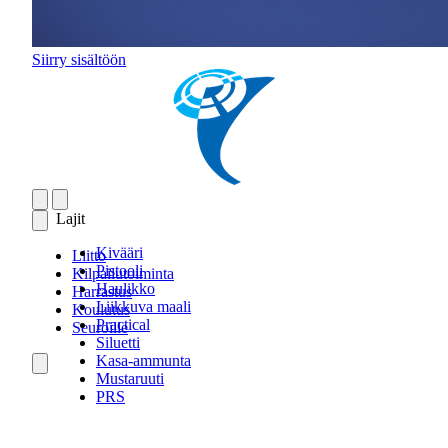
Siirry sisältöön
Lajit
Kivääri
Liitto
Pistooli
Kilpailutoiminta
Haulikko
Harrastus
Liikkuva maali
Koulutus
Practical
Seuroille
Siluetti
Kasa-ammunta
Mustaruuti
PRS