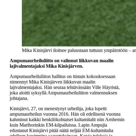
Mika Kinisjärvi iloitsee paluustaan tuttuun ympäirstöön – 
Ampumaurheiluliitto on valinnut liikkuvan maalin
lajivalmentajaksi Mika Kinisjärven.
Ampumaurheiluliiton hallitus on tiistain kokouksessaan
nimennyt Mika Kinisjärven liikkuvan maalin
lajivalmentajaksi. Hän seuraa tehtävässään Ville Häyristä,
joka aloitti syksyllä Ampumaurheiluliiton valmennuksen
johtajana.
Kinisjärvi, 27, on menestynyt urheilija, joka lopetti
ampumaurheilun vuonna 2016. Hän oli edellisenä vuonna
kahminut kaikki henkilökohtaiset kultamitalit niin Arnhemin
kuin Mariborinkin EM-kilpailuissa. Lapin Ampujia
edustanut Kinisjärvi pitää näitä neljää EM-kultamitalia
edelleen kovimpina saavutuksinaan. Kovia tuloksia ja