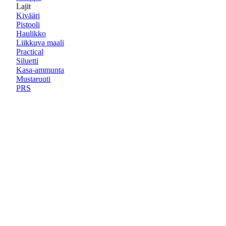
Lajit
Kivääri
Pistooli
Haulikko
Liikkuva maali
Practical
Siluetti
Kasa-ammunta
Mustaruuti
PRS