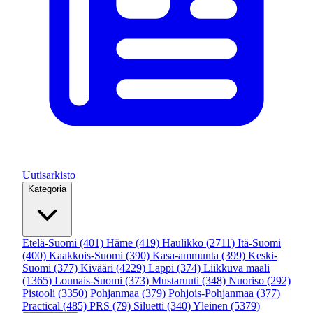
Uutisarkisto
Kategoria
Etelä-Suomi
(401)
Häme
(419)
Haulikko
(2711)
Itä-Suomi
(400)
Kaakkois-Suomi
(390)
Kasa-ammunta
(399)
Keski-
Suomi
(377)
Kivääri
(4229)
Lappi
(374)
Liikkuva maali
(1365)
Lounais-Suomi
(373)
Mustaruuti
(348)
Nuoriso
(292)
Pistooli
(3350)
Pohjanmaa
(379)
Pohjois-Pohjanmaa
(377)
Practical
(485)
PRS
(79)
Siluetti
(340)
Yleinen
(5379)