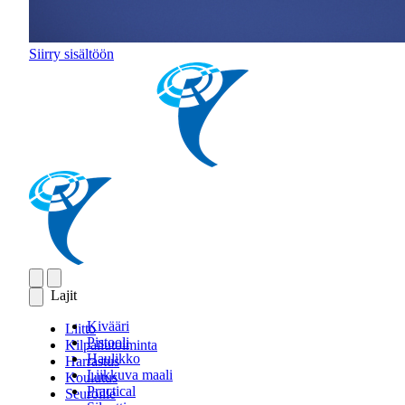
Siirry sisältöön
Lajit
Kivääri
Liitto
Pistooli
Kilpailutoiminta
Haulikko
Harrastus
Liikkuva maali
Koulutus
Practical
Seuroille