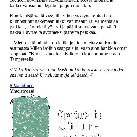
kaikenvärisiä mitaleja tuli paljon muitakin.
Kun Kinisjärveltä kysyttiin viime syksynä, onko hän
kiinnostunut hakemaan liikkuvan maalin lajivalmentajan
paikkaa, hän mietti yön yli ja päätti seuraavana päivänä
hakea Häyriseltä avoimeksi jäänyttä paikkaa.
– Mietin, että minulla on lajille jotain annettavaa. En ole
astumassa Villen isoihin saappaisiin, vaan aion hankkia omat
saappaat, ”Kinis” sanoi keskiviikkona kotikaupungissaan
Tampereella.
// Mika Kinisjärven ajatuksista ja kuulumisista lisää vuoden
ensimmäisessä Urheiluampuja-lehdessä. //
#Pääuutinen
Yhteistyössä