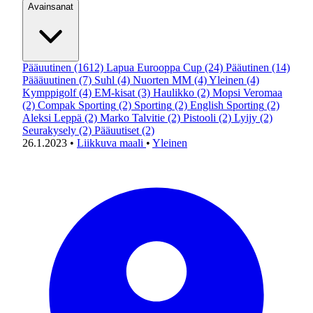
Avainsanat
Pääuutinen
(1612)
Lapua Eurooppa Cup
(24)
Pääutinen
(14)
Päääuutinen
(7)
Suhl
(4)
Nuorten MM
(4)
Yleinen
(4)
Kymppigolf
(4)
EM-kisat
(3)
Haulikko
(2)
Mopsi Veromaa
(2)
Compak Sporting
(2)
Sporting
(2)
English Sporting
(2)
Aleksi Leppä
(2)
Marko Talvitie
(2)
Pistooli
(2)
Lyijy
(2)
Seurakysely
(2)
Pääuutiset
(2)
26.1.2023
•
Liikkuva maali
•
Yleinen