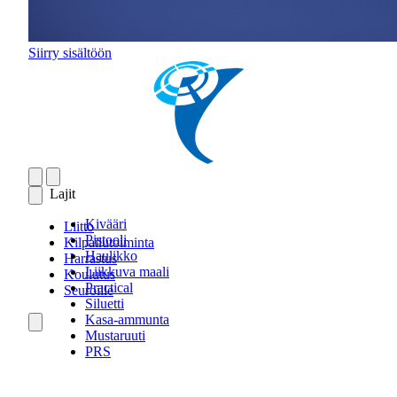
Siirry sisältöön
Lajit
Kivääri
Liitto
Pistooli
Kilpailutoiminta
Haulikko
Harrastus
Liikkuva maali
Koulutus
Practical
Seuroille
Siluetti
Kasa-ammunta
Mustaruuti
PRS