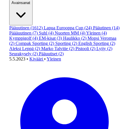
Avainsanat
Pääuutinen
(1612)
Lapua Eurooppa Cup
(24)
Pääutinen
(14)
Päääuutinen
(7)
Suhl
(4)
Nuorten MM
(4)
Yleinen
(4)
Kymppigolf
(4)
EM-kisat
(3)
Haulikko
(2)
Mopsi Veromaa
(2)
Compak Sporting
(2)
Sporting
(2)
English Sporting
(2)
Aleksi Leppä
(2)
Marko Talvitie
(2)
Pistooli
(2)
Lyijy
(2)
Seurakysely
(2)
Pääuutiset
(2)
5.5.2023
•
Kivääri
•
Yleinen