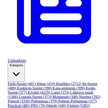
Uutisarkisto
Kategoria
Etelä-Suomi
(401)
Häme
(419)
Haulikko
(2712)
Itä-Suomi
(400)
Kaakkois-Suomi
(390)
Kasa-ammunta
(399)
Keski-
Suomi
(377)
Kivääri
(4229)
Lappi
(374)
Liikkuva maali
(1366)
Lounais-Suomi
(373)
Mustaruuti
(348)
Nuoriso
(292)
Pistooli
(3350)
Pohjanmaa
(379)
Pohjois-Pohjanmaa
(377)
Practical
(485)
PRS
(79)
Siluetti
(340)
Yleinen
(5383)