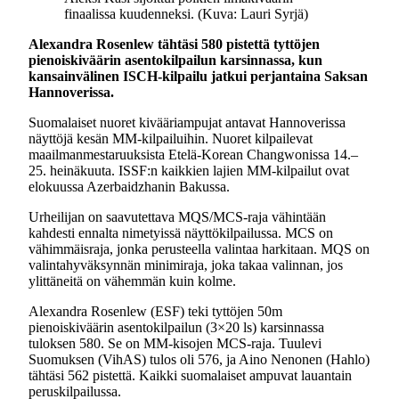
finaalissa kuudenneksi. (Kuva: Lauri Syrjä)
Alexandra Rosenlew tähtäsi 580 pistettä tyttöjen
pienoiskiväärin asentokilpailun karsinnassa, kun
kansainvälinen ISCH-kilpailu jatkui perjantaina Saksan
Hannoverissa.
Suomalaiset nuoret kivääriampujat antavat Hannoverissa
näyttöjä kesän MM-kilpailuihin. Nuoret kilpailevat
maailmanmestaruuksista Etelä-Korean Changwonissa 14.–
25. heinäkuuta. ISSF:n kaikkien lajien MM-kilpailut ovat
elokuussa Azerbaidzhanin Bakussa.
Urheilijan on saavutettava MQS/MCS-raja vähintään
kahdesti ennalta nimetyissä näyttökilpailussa. MCS on
vähimmäisraja, jonka perusteella valintaa harkitaan. MQS on
valintahyväksynnän minimiraja, joka takaa valinnan, jos
ylittäneitä on vähemmän kuin kolme.
Alexandra Rosenlew (ESF) teki tyttöjen 50m
pienoiskiväärin asentokilpailun (3×20 ls) karsinnassa
tuloksen 580. Se on MM-kisojen MCS-raja. Tuulevi
Suomuksen (VihAS) tulos oli 576, ja Aino Nenonen (Hahlo)
tähtäsi 562 pistettä. Kaikki suomalaiset ampuvat lauantain
peruskilpailussa.