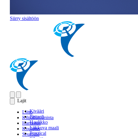
Siirry sisältöön
Lajit
Kivääri
Liitto
Pistooli
Kilpailutoiminta
Haulikko
Harrastus
Liikkuva maali
Koulutus
Practical
Seuroille