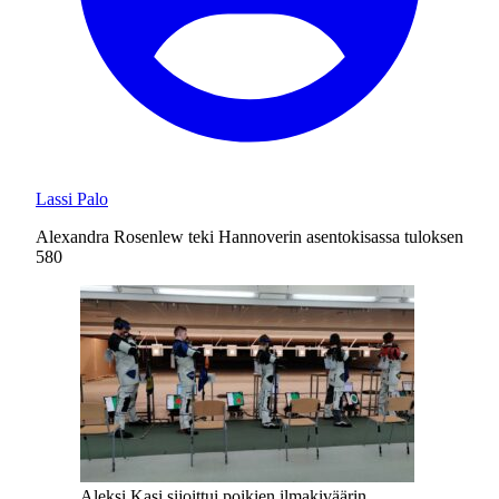
Lassi Palo
Alexandra Rosenlew teki Hannoverin asentokisassa tuloksen
580
Aleksi Kasi sijoittui poikien ilmakiväärin