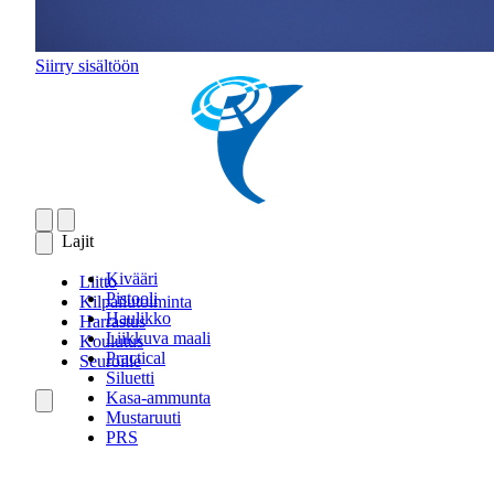
Siirry sisältöön
Lajit
Kivääri
Liitto
Pistooli
Kilpailutoiminta
Haulikko
Harrastus
Liikkuva maali
Koulutus
Practical
Seuroille
Siluetti
Kasa-ammunta
Mustaruuti
PRS