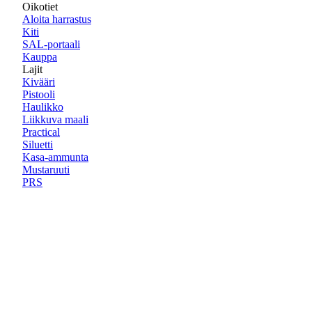
Oikotiet
Aloita harrastus
Kiti
SAL-portaali
Kauppa
Lajit
Kivääri
Pistooli
Haulikko
Liikkuva maali
Practical
Siluetti
Kasa-ammunta
Mustaruuti
PRS