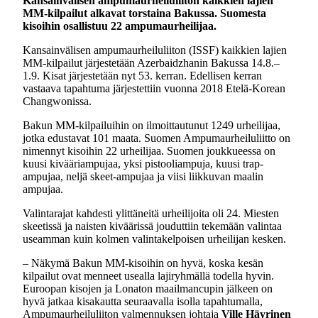
Kansainvälisen ampumaurheiluliiton kaikkien lajien
MM-kilpailut alkavat torstaina Bakussa. Suomesta
kisoihin osallistuu 22 ampumaurheilijaa.
Kansainvälisen ampumaurheiluliiton (ISSF) kaikkien lajien
MM-kilpailut järjestetään Azerbaidzhanin Bakussa 14.8.–
1.9. Kisat järjestetään nyt 53. kerran. Edellisen kerran
vastaava tapahtuma järjestettiin vuonna 2018 Etelä-Korean
Changwonissa.
Bakun MM-kilpailuihin on ilmoittautunut 1249 urheilijaa,
jotka edustavat 101 maata. Suomen Ampumaurheiluliitto on
nimennyt kisoihin 22 urheilijaa. Suomen joukkueessa on
kuusi kivääriampujaa, yksi pistooliampuja, kuusi trap-
ampujaa, neljä skeet-ampujaa ja viisi liikkuvan maalin
ampujaa.
Valintarajat kahdesti ylittäneitä urheilijoita oli 24. Miesten
skeetissä ja naisten kiväärissä jouduttiin tekemään valintaa
useamman kuin kolmen valintakelpoisen urheilijan kesken.
– Näkymä Bakun MM-kisoihin on hyvä, koska kesän
kilpailut ovat menneet usealla lajiryhmällä todella hyvin.
Euroopan kisojen ja Lonaton maailmancupin jälkeen on
hyvä jatkaa kisakautta seuraavalla isolla tapahtumalla,
Ampumaurheiluliiton valmennuksen johtaja
Ville Häyrinen