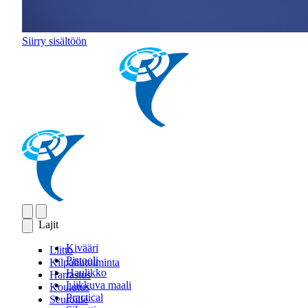
Siirry sisältöön
Lajit
Kivääri
Liitto
Pistooli
Kilpailutoiminta
Haulikko
Harrastus
Liikkuva maali
Koulutus
Practical
Seuroille