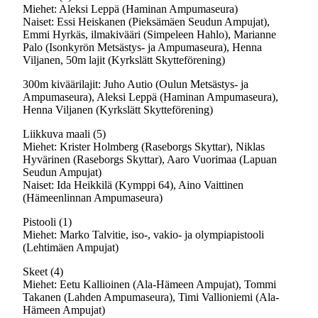
Miehet: Aleksi Leppä (Haminan Ampumaseura)
Naiset: Essi Heiskanen (Pieksämäen Seudun Ampujat),
Emmi Hyrkäs, ilmakivääri (Simpeleen Hahlo), Marianne
Palo (Isonkyrön Metsästys- ja Ampumaseura), Henna
Viljanen, 50m lajit (Kyrkslätt Skytteförening)
300m kiväärilajit: Juho Autio (Oulun Metsästys- ja
Ampumaseura), Aleksi Leppä (Haminan Ampumaseura),
Henna Viljanen (Kyrkslätt Skytteförening)
Liikkuva maali (5)
Miehet: Krister Holmberg (Raseborgs Skyttar), Niklas
Hyvärinen (Raseborgs Skyttar), Aaro Vuorimaa (Lapuan
Seudun Ampujat)
Naiset: Ida Heikkilä (Kymppi 64), Aino Vaittinen
(Hämeenlinnan Ampumaseura)
Pistooli (1)
Miehet: Marko Talvitie, iso-, vakio- ja olympiapistooli
(Lehtimäen Ampujat)
Skeet (4)
Miehet: Eetu Kallioinen (Ala-Hämeen Ampujat), Tommi
Takanen (Lahden Ampumaseura), Timi Vallioniemi (Ala-
Hämeen Ampujat)