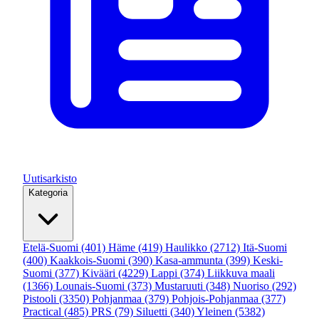
Uutisarkisto
Kategoria
Etelä-Suomi
(401)
Häme
(419)
Haulikko
(2712)
Itä-Suomi
(400)
Kaakkois-Suomi
(390)
Kasa-ammunta
(399)
Keski-
Suomi
(377)
Kivääri
(4229)
Lappi
(374)
Liikkuva maali
(1366)
Lounais-Suomi
(373)
Mustaruuti
(348)
Nuoriso
(292)
Pistooli
(3350)
Pohjanmaa
(379)
Pohjois-Pohjanmaa
(377)
Practical
(485)
PRS
(79)
Siluetti
(340)
Yleinen
(5382)