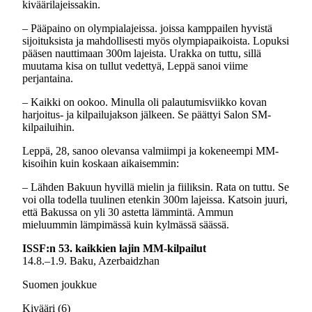
kiväärilajeissakin.
– Pääpaino on olympialajeissa. joissa kamppailen hyvistä
sijoituksista ja mahdollisesti myös olympiapaikoista. Lopuksi
pääsen nauttimaan 300m lajeista. Urakka on tuttu, sillä
muutama kisa on tullut vedettyä, Leppä sanoi viime
perjantaina.
– Kaikki on ookoo. Minulla oli palautumisviikko kovan
harjoitus- ja kilpailujakson jälkeen. Se päättyi Salon SM-
kilpailuihin.
Leppä, 28, sanoo olevansa valmiimpi ja kokeneempi MM-
kisoihin kuin koskaan aikaisemmin:
– Lähden Bakuun hyvillä mielin ja fiiliksin. Rata on tuttu. Se
voi olla todella tuulinen etenkin 300m lajeissa. Katsoin juuri,
että Bakussa on yli 30 astetta lämmintä. Ammun
mieluummin lämpimässä kuin kylmässä säässä.
ISSF:n 53. kaikkien lajin MM-kilpailut
14.8.–1.9. Baku, Azerbaidzhan
Suomen joukkue
Kivääri (6)