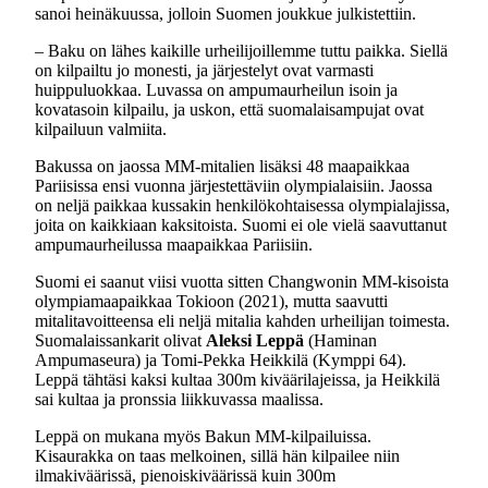
sanoi heinäkuussa, jolloin Suomen joukkue julkistettiin.
– Baku on lähes kaikille urheilijoillemme tuttu paikka. Siellä
on kilpailtu jo monesti, ja järjestelyt ovat varmasti
huippuluokkaa. Luvassa on ampumaurheilun isoin ja
kovatasoin kilpailu, ja uskon, että suomalaisampujat ovat
kilpailuun valmiita.
Bakussa on jaossa MM-mitalien lisäksi 48 maapaikkaa
Pariisissa ensi vuonna järjestettäviin olympialaisiin. Jaossa
on neljä paikkaa kussakin henkilökohtaisessa olympialajissa,
joita on kaikkiaan kaksitoista. Suomi ei ole vielä saavuttanut
ampumaurheilussa maapaikkaa Pariisiin.
Suomi ei saanut viisi vuotta sitten Changwonin MM-kisoista
olympiamaapaikkaa Tokioon (2021), mutta saavutti
mitalitavoitteensa eli neljä mitalia kahden urheilijan toimesta.
Suomalaissankarit olivat
Aleksi Leppä
(Haminan
Ampumaseura) ja Tomi-Pekka Heikkilä (Kymppi 64).
Leppä tähtäsi kaksi kultaa 300m kiväärilajeissa, ja Heikkilä
sai kultaa ja pronssia liikkuvassa maalissa.
Leppä on mukana myös Bakun MM-kilpailuissa.
Kisaurakka on taas melkoinen, sillä hän kilpailee niin
ilmakiväärissä, pienoiskiväärissä kuin 300m