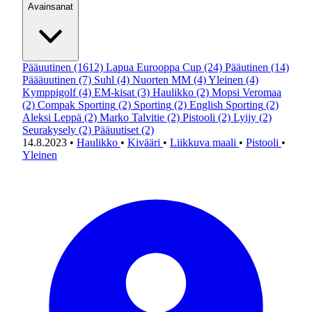
Avainsanat
Pääuutinen
(1612)
Lapua Eurooppa Cup
(24)
Pääutinen
(14)
Päääuutinen
(7)
Suhl
(4)
Nuorten MM
(4)
Yleinen
(4)
Kymppigolf
(4)
EM-kisat
(3)
Haulikko
(2)
Mopsi Veromaa
(2)
Compak Sporting
(2)
Sporting
(2)
English Sporting
(2)
Aleksi Leppä
(2)
Marko Talvitie
(2)
Pistooli
(2)
Lyijy
(2)
Seurakysely
(2)
Pääuutiset
(2)
14.8.2023
•
Haulikko
•
Kivääri
•
Liikkuva maali
•
Pistooli
•
Yleinen