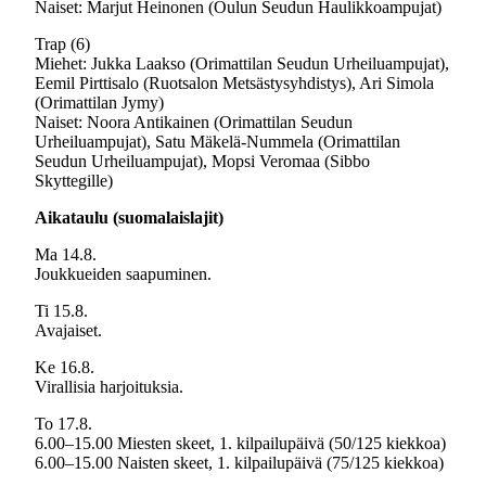
Naiset: Marjut Heinonen (Oulun Seudun Haulikkoampujat)
Trap (6)
Miehet: Jukka Laakso (Orimattilan Seudun Urheiluampujat),
Eemil Pirttisalo (Ruotsalon Metsästysyhdistys), Ari Simola
(Orimattilan Jymy)
Naiset: Noora Antikainen (Orimattilan Seudun
Urheiluampujat), Satu Mäkelä-Nummela (Orimattilan
Seudun Urheiluampujat), Mopsi Veromaa (Sibbo
Skyttegille)
Aikataulu (suomalaislajit)
Ma 14.8.
Joukkueiden saapuminen.
Ti 15.8.
Avajaiset.
Ke 16.8.
Virallisia harjoituksia.
To 17.8.
6.00–15.00 Miesten skeet, 1. kilpailupäivä (50/125 kiekkoa)
6.00–15.00 Naisten skeet, 1. kilpailupäivä (75/125 kiekkoa)