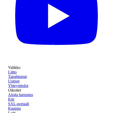
Valikko
Liitto
Tapahtumat
Uutiset
Yhteystiedot
Oikotiet
Aloita harrastus
Kiti
SAL-portaali
Kauppa
Lajit