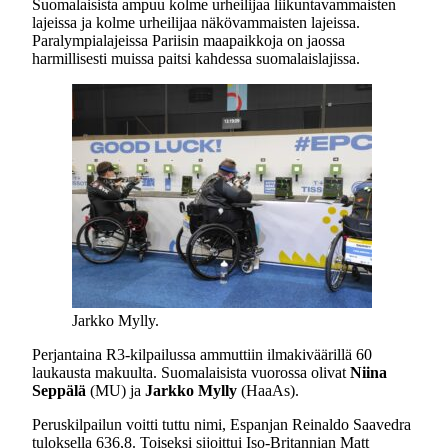
Suomalaisista ampuu kolme urheilijaa liikuntavammaisten
lajeissa ja kolme urheilijaa näkövammaisten lajeissa.
Paralympialajeissa Pariisin maapaikkoja on jaossa
harmillisesti muissa paitsi kahdessa suomalaislajissa.
Jarkko Mylly.
Perjantaina R3-kilpailussa ammuttiin ilmakiväärillä 60
laukausta makuulta. Suomalaisista vuorossa olivat
Niina
Seppälä
(MU) ja
Jarkko Mylly
(HaaAs).
Peruskilpailun voitti tuttu nimi, Espanjan Reinaldo Saavedra
tuloksella 636,8. Toiseksi sijoittui Iso-Britannian Matt