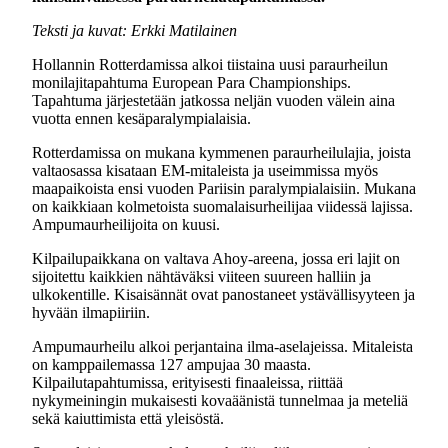
Teksti ja kuvat: Erkki Matilainen
Hollannin Rotterdamissa alkoi tiistaina uusi paraurheilun
monilajitapahtuma European Para Championships.
Tapahtuma järjestetään jatkossa neljän vuoden välein aina
vuotta ennen kesäparalympialaisia.
Rotterdamissa on mukana kymmenen paraurheilulajia, joista
valtaosassa kisataan EM-mitaleista ja useimmissa myös
maapaikoista ensi vuoden Pariisin paralympialaisiin. Mukana
on kaikkiaan kolmetoista suomalaisurheilijaa viidessä lajissa.
Ampumaurheilijoita on kuusi.
Kilpailupaikkana on valtava Ahoy-areena, jossa eri lajit on
sijoitettu kaikkien nähtäväksi viiteen suureen halliin ja
ulkokentille. Kisaisännät ovat panostaneet ystävällisyyteen ja
hyvään ilmapiiriin.
Ampumaurheilu alkoi perjantaina ilma-aselajeissa. Mitaleista
on kamppailemassa 127 ampujaa 30 maasta.
Kilpailutapahtumissa, erityisesti finaaleissa, riittää
nykymeiningin mukaisesti kovaäänistä tunnelmaa ja meteliä
sekä kaiuttimista että yleisöstä.