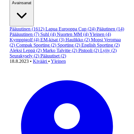
Avainsanat
Pääuutinen
(1612)
Lapua Eurooppa Cup
(24)
Pääutinen
(14)
Päääuutinen
(7)
Suhl
(4)
Nuorten MM
(4)
Yleinen
(4)
Kymppigolf
(4)
EM-kisat
(3)
Haulikko
(2)
Mopsi Veromaa
(2)
Compak Sporting
(2)
Sporting
(2)
English Sporting
(2)
Aleksi Leppä
(2)
Marko Talvitie
(2)
Pistooli
(2)
Lyijy
(2)
Seurakysely
(2)
Pääuutiset
(2)
18.8.2023
•
Kivääri
•
Yleinen