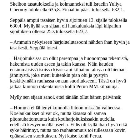
Skelhon tasatuloksella ja kolmanneksi tuli Israelin Yuliya
Chernoy tuloksella 635,8. Finaaliin pääsi tuloksella 632,1.
Seppälä ampui tasaisen hyvin sijoittuen 13. sijalle tuloksella
630,4. Myllyllä sen sijaan oli hankaluuksia läpi kilpailun
sijoituksen ollessa 25:s tuloksella 623,7.
– Ammuin nykyiseen harjoittelutasooni nähden ihan hyvin ja
tasaisesti, Seppälä totesi.
– Harjoituksissa on ollut parempaa ja huonompaa tekemistä,
hakemista uuden aseen ja takin kanssa. Näin kauden
ensimmäisissä isoissa kisoissani kilpailun alussa oli hieman
jännitystä, joka meni kuitenkin pian ohi ja pystyin
keskittymään rauhassa omaan suoritukseeni. Tästä on hyvä
jatkaa kunnon rakentamista kohti Perun MM-kilpailuja.
Mylly sen sijaan sanoi, ettei tänään ollut hänen päivänsä:
– Homma ei lähtenyt kunnolla liitoon missään vaiheessa.
Koelaukaukset olivat ok, mutta kisassa oli samaa
pitorauhattomuutta kuin kotiharjoituksissakin uudella,
edellistä kevyemmällä aseella. Fiilis oli kyllä ihan hyvä eikä
syke häirinnyt, mutta tuo rauhattomuus toi tullessaan kovin
epätasaisen suorituksen. Nyt katse kohti Perua.