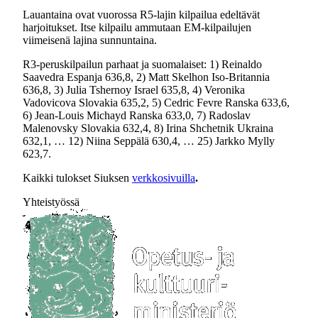
Lauantaina ovat vuorossa R5-lajin kilpailua edeltävät
harjoitukset. Itse kilpailu ammutaan EM-kilpailujen
viimeisenä lajina sunnuntaina.
R3-peruskilpailun parhaat ja suomalaiset: 1) Reinaldo
Saavedra Espanja 636,8, 2) Matt Skelhon Iso-Britannia
636,8, 3) Julia Tshernoy Israel 635,8, 4) Veronika
Vadovicova Slovakia 635,2, 5) Cedric Fevre Ranska 633,6,
6) Jean-Louis Michayd Ranska 633,0, 7) Radoslav
Malenovsky Slovakia 632,4, 8) Irina Shchetnik Ukraina
632,1, … 12) Niina Seppälä 630,4, … 25) Jarkko Mylly
623,7.
Kaikki tulokset Siuksen
verkkosivuilla
.
Yhteistyössä