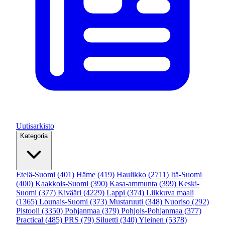
Uutisarkisto
Kategoria
Etelä-Suomi
(401)
Häme
(419)
Haulikko
(2711)
Itä-Suomi
(400)
Kaakkois-Suomi
(390)
Kasa-ammunta
(399)
Keski-
Suomi
(377)
Kivääri
(4229)
Lappi
(374)
Liikkuva maali
(1365)
Lounais-Suomi
(373)
Mustaruuti
(348)
Nuoriso
(292)
Pistooli
(3350)
Pohjanmaa
(379)
Pohjois-Pohjanmaa
(377)
Practical
(485)
PRS
(79)
Siluetti
(340)
Yleinen
(5378)