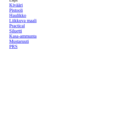
Kivääri
Pistooli
Haulikko
Liikkuva maali
Practical
Siluetti
Kasa-ammunta
Mustaruuti
PRS