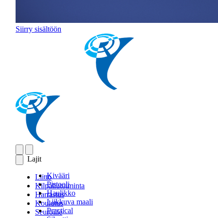
Siirry sisältöön
Lajit
Kivääri
Liitto
Pistooli
Kilpailutoiminta
Haulikko
Harrastus
Liikkuva maali
Koulutus
Practical
Seuroille