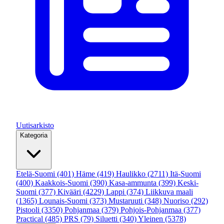
Uutisarkisto
Kategoria
Etelä-Suomi
(401)
Häme
(419)
Haulikko
(2711)
Itä-Suomi
(400)
Kaakkois-Suomi
(390)
Kasa-ammunta
(399)
Keski-
Suomi
(377)
Kivääri
(4229)
Lappi
(374)
Liikkuva maali
(1365)
Lounais-Suomi
(373)
Mustaruuti
(348)
Nuoriso
(292)
Pistooli
(3350)
Pohjanmaa
(379)
Pohjois-Pohjanmaa
(377)
Practical
(485)
PRS
(79)
Siluetti
(340)
Yleinen
(5378)