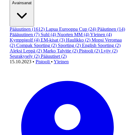
Avainsanat
Pääuutinen
(1612)
Lapua Eurooppa Cup
(24)
Pääutinen
(14)
Päääuutinen
(7)
Suhl
(4)
Nuorten MM
(4)
Yleinen
(4)
Kymppigolf
(4)
EM-kisat
(3)
Haulikko
(2)
Mopsi Veromaa
(2)
Compak Sporting
(2)
Sporting
(2)
English Sporting
(2)
Aleksi Leppä
(2)
Marko Talvitie
(2)
Pistooli
(2)
Lyijy
(2)
Seurakysely
(2)
Pääuutiset
(2)
15.10.2023
•
Pistooli
•
Yleinen