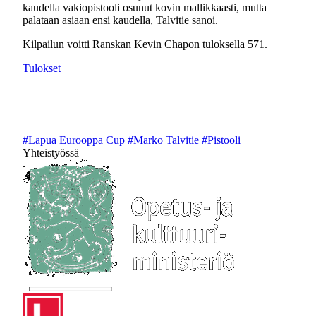
kaudella vakiopistooli osunut kovin mallikkaasti, mutta
palataan asiaan ensi kaudella, Talvitie sanoi.
Kilpailun voitti Ranskan Kevin Chapon tuloksella 571.
Tulokset
#Lapua Eurooppa Cup
#Marko Talvitie
#Pistooli
Yhteistyössä