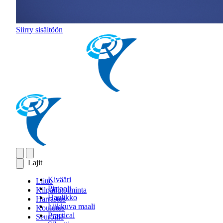
Siirry sisältöön
Lajit
Kivääri
Liitto
Pistooli
Kilpailutoiminta
Haulikko
Harrastus
Liikkuva maali
Koulutus
Practical
Seuroille