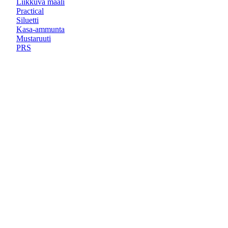
Liikkuva maali
Practical
Siluetti
Kasa-ammunta
Mustaruuti
PRS