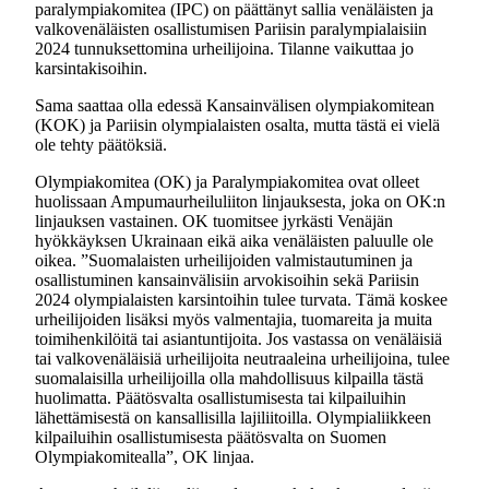
paralympiakomitea (IPC) on päättänyt sallia venäläisten ja
valkovenäläisten osallistumisen Pariisin paralympialaisiin
2024 tunnuksettomina urheilijoina. Tilanne vaikuttaa jo
karsintakisoihin.
Sama saattaa olla edessä Kansainvälisen olympiakomitean
(KOK) ja Pariisin olympialaisten osalta, mutta tästä ei vielä
ole tehty päätöksiä.
Olympiakomitea (OK) ja Paralympiakomitea ovat olleet
huolissaan Ampumaurheiluliiton linjauksesta, joka on OK:n
linjauksen vastainen. OK tuomitsee jyrkästi Venäjän
hyökkäyksen Ukrainaan eikä aika venäläisten paluulle ole
oikea. ”Suomalaisten urheilijoiden valmistautuminen ja
osallistuminen kansainvälisiin arvokisoihin sekä Pariisin
2024 olympialaisten karsintoihin tulee turvata. Tämä koskee
urheilijoiden lisäksi myös valmentajia, tuomareita ja muita
toimihenkilöitä tai asiantuntijoita. Jos vastassa on venäläisiä
tai valkovenäläisiä urheilijoita neutraaleina urheilijoina, tulee
suomalaisilla urheilijoilla olla mahdollisuus kilpailla tästä
huolimatta. Päätösvalta osallistumisesta tai kilpailuihin
lähettämisestä on kansallisilla lajiliitoilla. Olympialiikkeen
kilpailuihin osallistumisesta päätösvalta on Suomen
Olympiakomitealla”, OK linjaa.