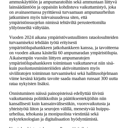
ammuskäyttöön ja ampumaratoihin sekä ammuntaan liittyvä
lainsäädäntöön ja oppaisiin kohdistuva vaikuttamistyö, joka
on avainasemassa pyrittäessä turvaamaan ampumaurheilun
jatkuminen myös tulevaisuudessa siten, että
ympäristönsuojelun nimissä tehtäviltä perusteettomilta
ylilyönneiltä vältytään.
Vuoden 2024 aikana ympäristövastuullisten rataolosuhteiden
turvaamiseksi tehdään työtä erityisesti
ympäristölupahankkeen jatkohankkeen kanssa, ja tavoitteena
on vuoden aikana käsitellä 60 ampumaradan ympäristölupia.
Aikaisempiin vuosiin liittyen ampumaratojen
ympäristölupahankkeen toimintaan vaikuttanevat niin sisä-
kuin puolustusministeriöiden aktivoituminen myös
siviiliratojen toiminnan turvaamiseksi sekä hallitusohjelmaan
viime kesänä kirjattu tavoite saada maahan runsaat 300 uutta
rataa nykyisten lisäksi.
Onnistuminen näissä painopisteissä edellyttää tiivistä
vaikuttamista poliitikkoihin ja päätöksentekijöihin niin
kansallisesti kuin kansainvälisestikin, vuorovaikutusta ja
yhteistyötä liiton ja seurojen välillä, menestyvää huippu-
urheilua, tehokasta ja monipuolista viestintää sekä
nykyteknologian ja digitalisaation hyödyntämistä.