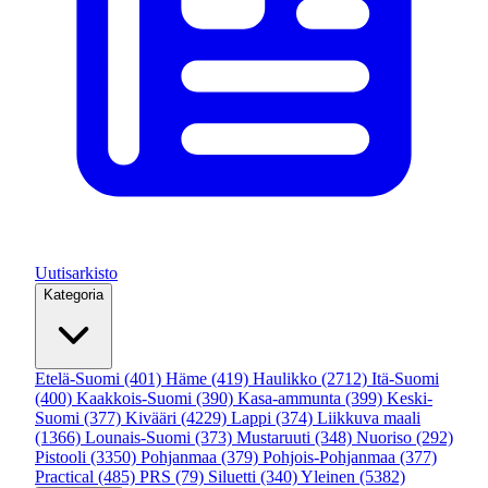
Uutisarkisto
Kategoria
Etelä-Suomi
(401)
Häme
(419)
Haulikko
(2712)
Itä-Suomi
(400)
Kaakkois-Suomi
(390)
Kasa-ammunta
(399)
Keski-
Suomi
(377)
Kivääri
(4229)
Lappi
(374)
Liikkuva maali
(1366)
Lounais-Suomi
(373)
Mustaruuti
(348)
Nuoriso
(292)
Pistooli
(3350)
Pohjanmaa
(379)
Pohjois-Pohjanmaa
(377)
Practical
(485)
PRS
(79)
Siluetti
(340)
Yleinen
(5382)