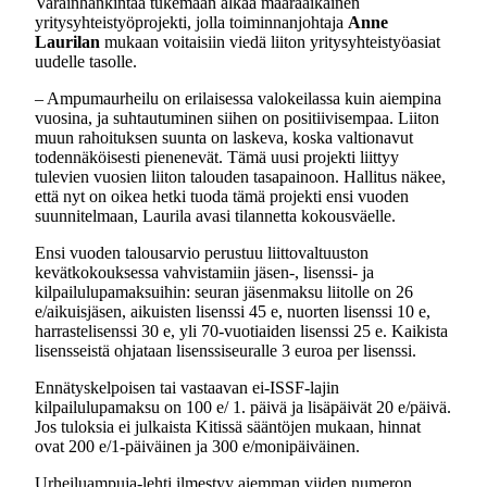
Varainhankintaa tukemaan alkaa määräaikainen
yritysyhteistyöprojekti, jolla toiminnanjohtaja
Anne
Laurilan
mukaan voitaisiin viedä liiton yritysyhteistyöasiat
uudelle tasolle.
– Ampumaurheilu on erilaisessa valokeilassa kuin aiempina
vuosina, ja suhtautuminen siihen on positiivisempaa. Liiton
muun rahoituksen suunta on laskeva, koska valtionavut
todennäköisesti pienenevät. Tämä uusi projekti liittyy
tulevien vuosien liiton talouden tasapainoon. Hallitus näkee,
että nyt on oikea hetki tuoda tämä projekti ensi vuoden
suunnitelmaan, Laurila avasi tilannetta kokousväelle.
Ensi vuoden talousarvio perustuu liittovaltuuston
kevätkokouksessa vahvistamiin jäsen-, lisenssi- ja
kilpailulupamaksuihin: seuran jäsenmaksu liitolle on 26
e/aikuisjäsen, aikuisten lisenssi 45 e, nuorten lisenssi 10 e,
harrastelisenssi 30 e, yli 70-vuotiaiden lisenssi 25 e. Kaikista
lisensseistä ohjataan lisenssiseuralle 3 euroa per lisenssi.
Ennätyskelpoisen tai vastaavan ei-ISSF-lajin
kilpailulupamaksu on 100 e/ 1. päivä ja lisäpäivät 20 e/päivä.
Jos tuloksia ei julkaista Kitissä sääntöjen mukaan, hinnat
ovat 200 e/1-päiväinen ja 300 e/monipäiväinen.
Urheiluampuja-lehti ilmestyy aiemman viiden numeron