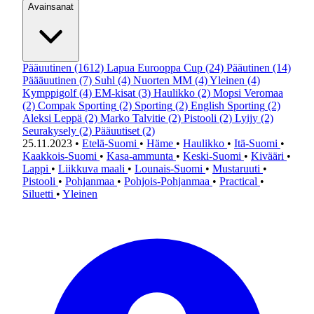
Avainsanat
Pääuutinen
(1612)
Lapua Eurooppa Cup
(24)
Pääutinen
(14)
Päääuutinen
(7)
Suhl
(4)
Nuorten MM
(4)
Yleinen
(4)
Kymppigolf
(4)
EM-kisat
(3)
Haulikko
(2)
Mopsi Veromaa
(2)
Compak Sporting
(2)
Sporting
(2)
English Sporting
(2)
Aleksi Leppä
(2)
Marko Talvitie
(2)
Pistooli
(2)
Lyijy
(2)
Seurakysely
(2)
Pääuutiset
(2)
25.11.2023
•
Etelä-Suomi
•
Häme
•
Haulikko
•
Itä-Suomi
•
Kaakkois-Suomi
•
Kasa-ammunta
•
Keski-Suomi
•
Kivääri
•
Lappi
•
Liikkuva maali
•
Lounais-Suomi
•
Mustaruuti
•
Pistooli
•
Pohjanmaa
•
Pohjois-Pohjanmaa
•
Practical
•
Siluetti
•
Yleinen