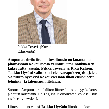
Pekka Toveri. (Kuva:
Eduskunta)
Ampumaurheiluliiton liittovaltuusto on lauantaina
pitämässään kokouksessa valinnut liiton hallitukseen
kaksi uutta jäsentä: Pekka Toverin ja Riku Kalisen.
Jaakko Hyvätti valittiin toiseksi varapuheenjohtajaksi.
Valtuusto hyväksyi kokouksessaan liiton ensi vuoden
toiminta- ja taloussuunnitelman.
Suomen Ampumaurheiluliiton liittovaltuuston syyskokous
pidettiin lauantaina Helsingissä. Kokoukseen voi osallistua
myös etäyhteydellä.
Liittovaltuusto valitsi
Jaakko Hyvätin
liittohallituksen