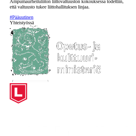
Ampumaurheiluliiton liittovaltuuston kokouksessa todettiin,
että valtuusto tukee liittohallituksen linjaa.
#Pääuutinen
Yhteistyössä