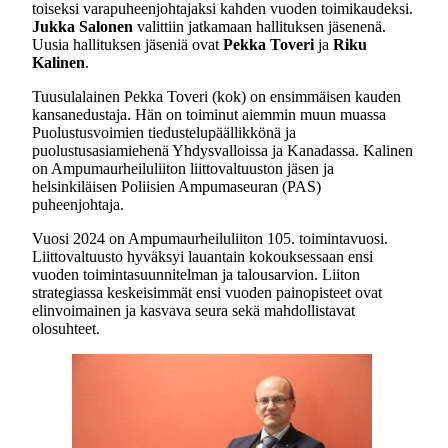
toiseksi varapuheenjohtajaksi kahden vuoden toimikaudeksi.
Jukka Salonen
valittiin jatkamaan hallituksen jäsenenä.
Uusia hallituksen jäseniä ovat
Pekka Toveri
ja
Riku
Kalinen
.
Tuusulalainen Pekka Toveri (kok) on ensimmäisen kauden
kansanedustaja. Hän on toiminut aiemmin muun muassa
Puolustusvoimien tiedustelupäällikkönä ja
puolustusasiamiehenä Yhdysvalloissa ja Kanadassa. Kalinen
on Ampumaurheiluliiton liittovaltuuston jäsen ja
helsinkiläisen Poliisien Ampumaseuran (PAS)
puheenjohtaja.
Vuosi 2024 on Ampumaurheiluliiton 105. toimintavuosi.
Liittovaltuusto hyväksyi lauantain kokouksessaan ensi
vuoden toimintasuunnitelman ja talousarvion. Liiton
strategiassa keskeisimmät ensi vuoden painopisteet ovat
elinvoimainen ja kasvava seura sekä mahdollistavat
olosuhteet.