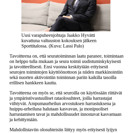
Uusi varapuheenjohtaja Jaakko Hyvätti
kuvattuna valtuuston kokouksen jälkeen
Sporttitalossa. (Kuva: Lassi Palo)
Tavoitteena on, että seuratoiminnan laatu paranee, toimintaan
on helppo tulla mukaan ja seura toimii uudistumiskykyisesti
ja tavoitteellisesti. Ensi vuonna keskitytään erityisesti
seurojen toimintojen käyttöönottoon ja niiden markkinointiin
sekä nuorten aktivointiin toiminnan pariin kaikilla tasoilla
erillisen hankkeen kautta.
Tavoitteena on myös se, että seuroilla on käytössään riittävät
ja ympäristövastuulliset rataolosuhteet, joilla harrastajat
viihtyvät. Ampumaurheilun arvostuksen harrastuksena ja
huippu-urheiluna halutaan kasvavan, ja monipuoliset
harrastamisen tavat ja mahdollisuudet innostavat kasvamaan
ja kehittymään.
Mahdollistaviin olosuhteisiin liittyy myös erityisesti lyijyn