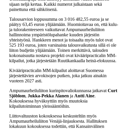
sijaan neljä kertaa. Kaikki numerot julkaistaan sekä
painettuna että sähköisenä.
Talousarvion loppusumma on 3 016 482,55 euroa ja se
päätyy 63,45 euron ylijäämään. Huomioitavaa on, että kulu-
ja tulorakenteeseen vaikuttavat Ampumaurheiluliiton
hallinnoima ympäristölupahanke kuuden järjestön
yhteistyönä. Hankkeen menot ja toisaalta myös tulot ovat
525 193 euroa, joten varsinaista talousvaikutusta sillä ei ole
liiton budjetin ylijäämään. Toinen merkittävä, talouden
kokonaisuutta nostava projekti ovat kivääripracticalin MM-
kilpailut, jotka järjestetään Ruutikankaalla heinä-elokuussa.
Kivääripracticalin MM-kilpailut aloittavat Suomessa
järjestettävien arvokisojen putken, joka jatkuu ainakin
vuoteen 2027 asti.
Ampumaurheiluliiton kurinpitovaliokunnassa jatkavat
Curt
Sjöblom
,
Jukka-Pekka Alanen
ja
Antti Aine
.
Kokouksessa hyväksyttiin myös muutoksia
kilpailutoiminnan yleissääntöihin.
Liittovaltuuston kokouksessa keskusteltiin myös
Ampumaurheiluliiton Venäjä-linjauksesta. Hallituksen
lokakuun kokouksessa todettiin, että Kansainvälinen