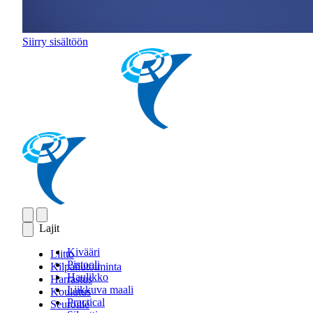
Siirry sisältöön
Lajit
Kivääri
Liitto
Pistooli
Kilpailutoiminta
Haulikko
Harrastus
Liikkuva maali
Koulutus
Practical
Seuroille