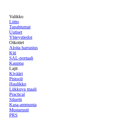
Valikko
Liitto
Tapahtumat
Uutiset
Yhteystiedot
Oikotiet
Aloita harrastus
Kiti
SAL-portaali
Kauppa
Lajit
Kivääri
Pistooli
Haulikko
Liikkuva maali
Practical
Siluetti
Kasa-ammunta
Mustaruuti
PRS