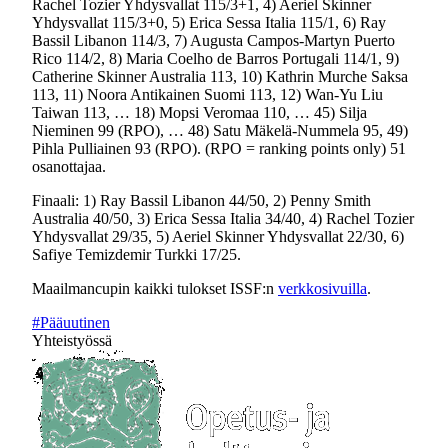
Rachel Tozier Yhdysvallat 115/3+1, 4) Aeriel Skinner
Yhdysvallat 115/3+0, 5) Erica Sessa Italia 115/1, 6) Ray
Bassil Libanon 114/3, 7) Augusta Campos-Martyn Puerto
Rico 114/2, 8) Maria Coelho de Barros Portugali 114/1, 9)
Catherine Skinner Australia 113, 10) Kathrin Murche Saksa
113, 11) Noora Antikainen Suomi 113, 12) Wan-Yu Liu
Taiwan 113, … 18) Mopsi Veromaa 110, … 45) Silja
Nieminen 99 (RPO), … 48) Satu Mäkelä-Nummela 95, 49)
Pihla Pulliainen 93 (RPO). (RPO = ranking points only) 51
osanottajaa.
Finaali: 1) Ray Bassil Libanon 44/50, 2) Penny Smith
Australia 40/50, 3) Erica Sessa Italia 34/40, 4) Rachel Tozier
Yhdysvallat 29/35, 5) Aeriel Skinner Yhdysvallat 22/30, 6)
Safiye Temizdemir Turkki 17/25.
Maailmancupin kaikki tulokset ISSF:n
verkkosivuilla
.
#Pääuutinen
Yhteistyössä