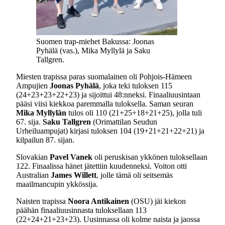
Suomen trap-miehet Bakussa: Joonas
Pyhälä (vas.), Mika Myllylä ja Saku
Tallgren.
Miesten trapissa paras suomalainen oli Pohjois-Hämeen
Ampujien
Joonas Pyhälä
, joka teki tuloksen 115
(24+23+23+22+23) ja sijoittui 48:nneksi. Finaaliuusintaan
pääsi viisi kiekkoa paremmalla tuloksella. Saman seuran
Mika Myllylän
tulos oli 110 (21+25+18+21+25), jolla tuli
67. sija.
Saku Tallgren
(Orimattilan Seudun
Urheiluampujat) kirjasi tuloksen 104 (19+21+21+22+21) ja
kilpailun 87. sijan.
Slovakian
Pavel Vanek
oli peruskisan ykkönen tuloksellaan
122. Finaalissa hänet jätettiin kuudenneksi. Voiton otti
Australian
James Willett
, jolle tämä oli seitsemäs
maailmancupin ykkössija.
Naisten trapissa
Noora Antikainen
(OSU) jäi kiekon
päähän finaaliuusinnasta tuloksellaan 113
(22+24+21+23+23). Uusinnassa oli kolme naista ja jaossa