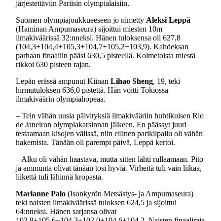
järjestettäviin Pariisin olympialaisiin.
Suomen olympiajoukkueeseen jo nimetty
Aleksi Leppä
(Haminan Ampumaseura) sijoittui miesten 10m
ilmakiväärissä 32:nneksi. Hänen tuloksensa oli 627,8
(104,3+104,4+105,3+104,7+105,2+103,9). Kahdeksan
parhaan finaaliin pääsi 630,5 pisteellä. Kolmetoista miestä
rikkoi 630 pisteen rajan.
Lepän erässä ampunut Kiinan
Lihao Sheng
, 19, teki
hirmutuloksen 636,0 pistettä. Hän voitti Tokiossa
ilmakiväärin olympiahopeaa.
– Tein vähän uusia päivityksiä ilmakivääriin huhtikuisen Rio
de Janeiron olympiakarsinnan jälkeen. En päässyt juuri
testaamaan kisojen välissä, niin eilinen parikilpailu oli vähän
hakemista. Tänään oli parempi päivä, Leppä kertoi.
– Alku oli vähän haastava, mutta sitten lähti rullaamaan. Pito
ja ammunta olivat tänään tosi hyviä. Virheitä tuli vain liikaa,
liikettä tuli lähinnä kropasta.
Marianne Palo
(Isonkyrön Metsästys- ja Ampumaseura)
teki naisten ilmakiväärissä tuloksen 624,5 ja sijoittui
64:nneksi. Hänen sarjansa olivat
103,8+105,6+104,3+102,0+104,6+104,2. Naisten finaaliraja