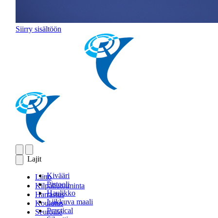
Siirry sisältöön
Lajit
Kivääri
Liitto
Pistooli
Kilpailutoiminta
Haulikko
Harrastus
Liikkuva maali
Koulutus
Practical
Seuroille