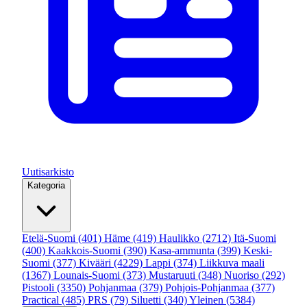
Uutisarkisto
Kategoria
Etelä-Suomi
(401)
Häme
(419)
Haulikko
(2712)
Itä-Suomi
(400)
Kaakkois-Suomi
(390)
Kasa-ammunta
(399)
Keski-
Suomi
(377)
Kivääri
(4229)
Lappi
(374)
Liikkuva maali
(1367)
Lounais-Suomi
(373)
Mustaruuti
(348)
Nuoriso
(292)
Pistooli
(3350)
Pohjanmaa
(379)
Pohjois-Pohjanmaa
(377)
Practical
(485)
PRS
(79)
Siluetti
(340)
Yleinen
(5384)