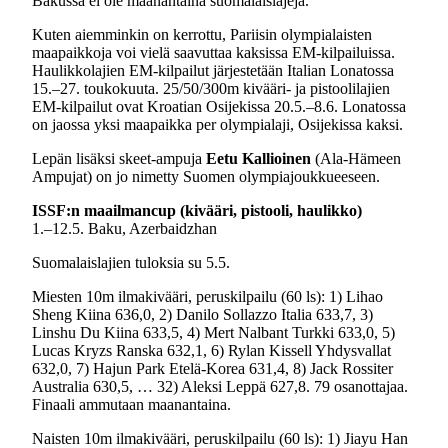
Bakussa ei ole maanantaina suomalaislajeja.
Kuten aiemminkin on kerrottu, Pariisin olympialaisten
maapaikkoja voi vielä saavuttaa kaksissa EM-kilpailuissa.
Haulikkolajien EM-kilpailut järjestetään Italian Lonatossa
15.–27. toukokuuta. 25/50/300m kivääri- ja pistoolilajien
EM-kilpailut ovat Kroatian Osijekissa 20.5.–8.6. Lonatossa
on jaossa yksi maapaikka per olympialaji, Osijekissa kaksi.
Lepän lisäksi skeet-ampuja
Eetu Kallioinen
(Ala-Hämeen
Ampujat) on jo nimetty Suomen olympiajoukkueeseen.
ISSF:n maailmancup (kivääri, pistooli, haulikko)
1.–12.5. Baku, Azerbaidzhan
Suomalaislajien tuloksia su 5.5.
Miesten 10m ilmakivääri, peruskilpailu (60 ls): 1) Lihao
Sheng Kiina 636,0, 2) Danilo Sollazzo Italia 633,7, 3)
Linshu Du Kiina 633,5, 4) Mert Nalbant Turkki 633,0, 5)
Lucas Kryzs Ranska 632,1, 6) Rylan Kissell Yhdysvallat
632,0, 7) Hajun Park Etelä-Korea 631,4, 8) Jack Rossiter
Australia 630,5, … 32) Aleksi Leppä 627,8. 79 osanottajaa.
Finaali ammutaan maanantaina.
Naisten 10m ilmakivääri, peruskilpailu (60 ls): 1) Jiayu Han