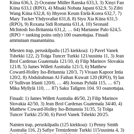
Kiina 636,3, 2) Oceanne Müller Ranska 633,3, 3) Xinyi Fan
Kiina 633,1 (RPO), 4) Misaki Nobata Japani 632,9, 5) Zifei
Wang Kiina 632,8, 6) Jihyeon Keum Etelä-Korea 632,7, 7)
Mary Tucker Yhdysvallat 631,8, 8) Siyu Xia Kiina 631,5
(RPO), 9) Roxana Sidi Romania 631,4, 10) Seonaid
McIntosh Iso-Britannia 631,2, … 64) Marianne Palo 624,5.
(RPO = ranking poins only) 100 osanottajaa. Finaali
ammutaan maanantaina.
Miesten trap, peruskilpailu (125 kiekkoa): 1) Pavel Vanek
Tshekki 122, 2) Tolga Tuncer Turkki 121/uusinta 11, 3) Jean
Brol Cardenas Guatemala 121/10, 4) Filip Marinov Slovakia
121/8, 5) James Willett Australia 121/3, 6) Matthew
Coward-Holley Iso-Britannia 120/3, 7) Vivaan Kapoor Intia
120/2, 8) Abdulrahman Al Faihan Kuwait 120 (RPO), 9) Ian
O´Sullivan Irlanti 120/0, … 48) Joonas Pyhälä 115, … 67)
Mika Myllylä 110, … 87) Saku Tallgren 104. 93 osanottajaa.
Finaali: 1) James Willett Australia 46/50, 2) Filip Marinov
Slovakia 42/50, 3) Jean Brol Cardenas Guatemala 34/40, 4)
Matthew Coward-Holley Iso-Britannia 31/35, 5) Tolga
Tuncer Turkki 25/30, 6) Pavel Vanek Tshekki 20/25.
Naisten trap, peruskilpailu (125 kiekkoa): 1) Penny Smith
Australia 116, 2) Safiye Temizdemir Turkki 115/uusinta 4, 3)