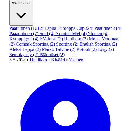
Avainsanat
Pääuutinen
(1612)
Lapua Eurooppa Cup
(24)
Pääutinen
(14)
Päääuutinen
(7)
Suhl
(4)
Nuorten MM
(4)
Yleinen
(4)
Kymppigolf
(4)
EM-kisat
(3)
Haulikko
(2)
Mopsi Veromaa
(2)
Compak Sporting
(2)
Sporting
(2)
English Sporting
(2)
Aleksi Leppä
(2)
Marko Talvitie
(2)
Pistooli
(2)
Lyijy
(2)
Seurakysely
(2)
Pääuutiset
(2)
5.5.2024
•
Haulikko
•
Kivääri
•
Yleinen