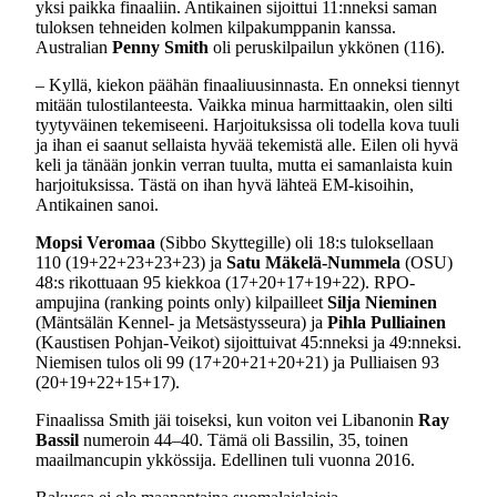
yksi paikka finaaliin. Antikainen sijoittui 11:nneksi saman
tuloksen tehneiden kolmen kilpakumppanin kanssa.
Australian
Penny Smith
oli peruskilpailun ykkönen (116).
– Kyllä, kiekon päähän finaaliuusinnasta. En onneksi tiennyt
mitään tulostilanteesta. Vaikka minua harmittaakin, olen silti
tyytyväinen tekemiseeni. Harjoituksissa oli todella kova tuuli
ja ihan ei saanut sellaista hyvää tekemistä alle. Eilen oli hyvä
keli ja tänään jonkin verran tuulta, mutta ei samanlaista kuin
harjoituksissa. Tästä on ihan hyvä lähteä EM-kisoihin,
Antikainen sanoi.
Mopsi Veromaa
(Sibbo Skyttegille) oli 18:s tuloksellaan
110 (19+22+23+23+23) ja
Satu Mäkelä-Nummela
(OSU)
48:s rikottuaan 95 kiekkoa (17+20+17+19+22). RPO-
ampujina (ranking points only) kilpailleet
Silja Nieminen
(Mäntsälän Kennel- ja Metsästysseura) ja
Pihla Pulliainen
(Kaustisen Pohjan-Veikot) sijoittuivat 45:nneksi ja 49:nneksi.
Niemisen tulos oli 99 (17+20+21+20+21) ja Pulliaisen 93
(20+19+22+15+17).
Finaalissa Smith jäi toiseksi, kun voiton vei Libanonin
Ray
Bassil
numeroin 44–40. Tämä oli Bassilin, 35, toinen
maailmancupin ykkössija. Edellinen tuli vuonna 2016.