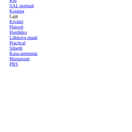
Kiti
SAL-portaali
Kauppa
Lajit
Kivääri
Pistooli
Haulikko
Liikkuva maali
Practical
Siluetti
Kasa-ammunta
Mustaruuti
PRS