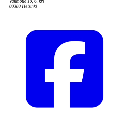
Valimotie 10, 6. krs
00380 Helsinki