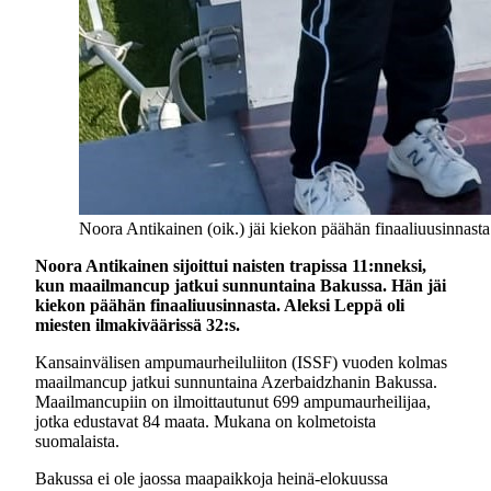
Noora Antikainen (oik.) jäi kiekon päähän finaaliuusinna
Noora Antikainen sijoittui naisten trapissa 11:nneksi,
kun maailmancup jatkui sunnuntaina Bakussa. Hän jäi
kiekon päähän finaaliuusinnasta. Aleksi Leppä oli
miesten ilmakiväärissä 32:s.
Kansainvälisen ampumaurheiluliiton (ISSF) vuoden kolmas
maailmancup jatkui sunnuntaina Azerbaidzhanin Bakussa.
Maailmancupiin on ilmoittautunut 699 ampumaurheilijaa,
jotka edustavat 84 maata. Mukana on kolmetoista
suomalaista.
Bakussa ei ole jaossa maapaikkoja heinä-elokuussa