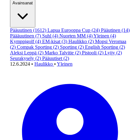
Avainsanat
Pääuutinen
(1612)
Lapua Eurooppa Cup
(24)
Pääutinen
(14)
Päääuutinen
(7)
Suhl
(4)
Nuorten MM
(4)
Yleinen
(4)
Kymppigolf
(4)
EM-kisat
(3)
Haulikko
(2)
Mopsi Veromaa
(2)
Compak Sporting
(2)
Sporting
(2)
English Sporting
(2)
Aleksi Leppä
(2)
Marko Talvitie
(2)
Pistooli
(2)
Lyijy
(2)
Seurakysely
(2)
Pääuutiset
(2)
12.6.2024
•
Haulikko
•
Yleinen