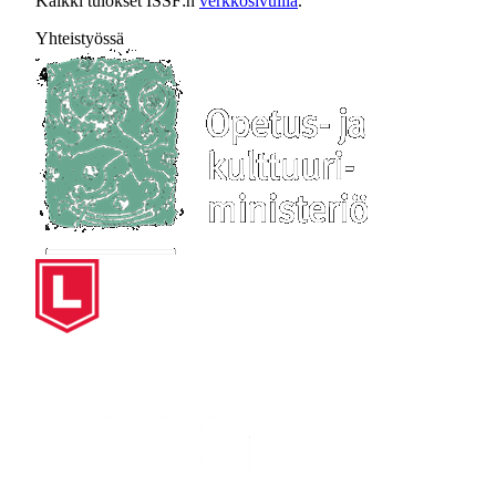
Kaikki tulokset ISSF:n
verkkosivuilla
.
Yhteistyössä