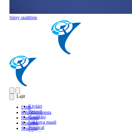
Siirry sisältöön
Lajit
Kivääri
Liitto
Pistooli
Kilpailutoiminta
Haulikko
Harrastus
Liikkuva maali
Koulutus
Practical
Seuroille