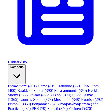
Uutisarkisto
Kategoria
Etelä-Suomi
(401)
Häme
(419)
Haulikko
(2711)
Itä-Suomi
(400)
Kaakkois-Suomi
(390)
Kasa-ammunta
(399)
Keski-
Suomi
(377)
Kivääri
(4229)
Lappi
(374)
Liikkuva maali
(1365)
Lounais-Suomi
(373)
Mustaruuti
(348)
Nuoriso
(292)
Pistooli
(3350)
Pohjanmaa
(379)
Pohjois-Pohjanmaa
(377)
Practical
(485)
PRS
(79)
Siluetti
(340)
Yleinen
(5376)