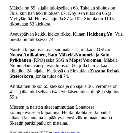
Mäkelä on 59. sijalla tuloksellaan 68. Takalan sijoitus on
79:s, kun hän teki tuloksen 67. Köylisen tulos oli 66 ja
Myllylän 64. He ovat sijoilla 87 ja 105. Simola on 110:s
rikottuaan 63 kiekkoa.
Avauspäivän kaikki kiekot rikkoi Kiinan
Haicheng Yu
. Viisi
miestä on tuloksessa 74.
Naisten kilpailussa ovat suomalaisista mukana OSU:n
Noora Antikainen
,
Satu Mäkelä-Nummela
ja
Satu
Pylkkänen
(RPO) sekä SSG:n
Mopsi Veromaa
. Mäkelä-
Nummelan avauspäivän tulos oli 66, jolla hän jatkaa
kilpailua 24. sijalta. Kärjessä on Slovakian
Zuzana Rehak
Stefecekova
, jonka tulos oli 74.
Antikainen rikkoi 65 kiekkoa ja on sijalla 36. Veromaa on
41. sijalla tuloksellaan 64. Pylkkäsen tulos oli 58 ja sijoitus
59:s.
Miesten ja naisten skeet ammutaan Lonatossa
kolmipäiväisenä kilpailuna. Henkilökohtaiset kilpailut
alkavat lauantaina ja päättyvät ensi viikon maanantaina.
Skeetin parikilpailu on tiistaina.