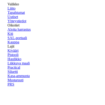
Valikko
Liitto
Tapahtumat
Uutiset
Yhteystiedot
Oikotiet
Aloita harrastus
Kiti
SAL-portaali
Kauppa
Lajit
Kivääri
Pistooli
Haulikko
Liikkuva maali
Practical
Siluetti
Kasa-ammunta
Mustaruuti
PRS