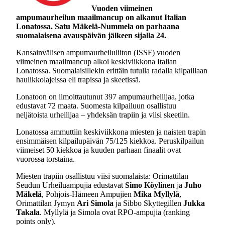
Vuoden viimeinen
ampumaurheilun maailmancup on alkanut Italian
Lonatossa. Satu Mäkelä-Nummela on parhaana
suomalaisena avauspäivän jälkeen sijalla 24.
Kansainvälisen ampumaurheiluliiton (ISSF) vuoden
viimeinen maailmancup alkoi keskiviikkona Italian
Lonatossa. Suomalaisillekin erittäin tutulla radalla kilpaillaan
haulikkolajeissa eli trapissa ja skeetissä.
Lonatoon on ilmoittautunut 397 ampumaurheilijaa, jotka
edustavat 72 maata. Suomesta kilpailuun osallistuu
neljätoista urheilijaa – yhdeksän trapiin ja viisi skeetiin.
Lonatossa ammuttiin keskiviikkona miesten ja naisten trapin
ensimmäisen kilpailupäivän 75/125 kiekkoa. Peruskilpailun
viimeiset 50 kiekkoa ja kuuden parhaan finaalit ovat
vuorossa torstaina.
Miesten trapiin osallistuu viisi suomalaista: Orimattilan
Seudun Urheiluampujia edustavat
Simo Köylinen
ja
Juho
Mäkelä
, Pohjois-Hämeen Ampujien
Mika Myllylä
,
Orimattilan Jymyn
Ari Simola
ja Sibbo Skyttegillen
Jukka
Takala
. Myllylä ja Simola ovat RPO-ampujia (ranking
points only).