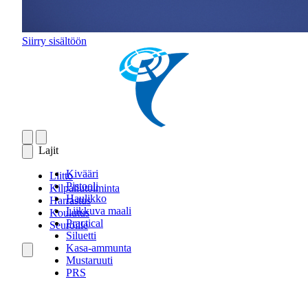
Siirry sisältöön
Lajit
Kivääri
Liitto
Pistooli
Kilpailutoiminta
Haulikko
Harrastus
Liikkuva maali
Koulutus
Practical
Seuroille
Siluetti
Kasa-ammunta
Mustaruuti
PRS