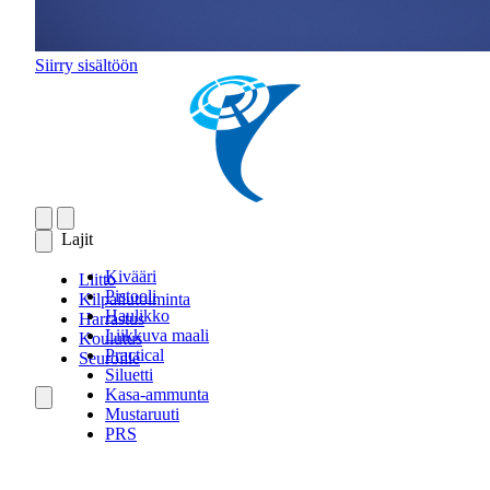
Siirry sisältöön
Lajit
Kivääri
Liitto
Pistooli
Kilpailutoiminta
Haulikko
Harrastus
Liikkuva maali
Koulutus
Practical
Seuroille
Siluetti
Kasa-ammunta
Mustaruuti
PRS