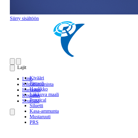
Siirry sisältöön
Lajit
Kivääri
Liitto
Pistooli
Kilpailutoiminta
Haulikko
Harrastus
Liikkuva maali
Koulutus
Practical
Seuroille
Siluetti
Kasa-ammunta
Mustaruuti
PRS