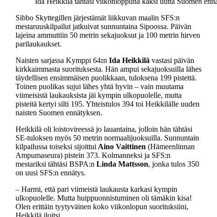
Ida Heikkilä tähtäsi viikonloppuna kaksi uutta Suomen enn
Sibbo Skyttegillen järjestämät liikkuvan maalin SFS:n
mestaruuskilpailut jatkuivat sunnuntaina Sipoossa. Päivän
lajeina ammuttiin 50 metrin sekajuoksut ja 100 metrin hirven
parilaukaukset.
Naisten sarjassa Kymppi 64
:
n
Ida Heikkilä
vastasi päivän
kirkkaimmasta suorituksesta. Hän ampui sekajuoksuilla lähes
täydellisen ensimmäisen puolikkaan, tuloksena 199 pistettä.
Toinen puolikas sujui lähes yhtä hyvin – vain muutama
viimeisistä laukauksista jäi kympin ulkopuolelle, mutta
pisteitä kertyi silti 195. Yhteistulos 394 toi Heikkilälle uuden
naisten Suomen ennätyksen.
Heikkilä oli loistovireessä jo lauantaina, jolloin hän tähtäsi
SE-tuloksen myös 50 metrin normaalijuoksuilla. Sunnuntain
kilpailussa toiseksi sijoittui
Aino Vaittinen
(Hämeenlinnan
Ampumaseura) pistein 373. Kolmanneksi ja SFS:n
mestariksi tähtäsi BSPA:n
Linda Mattsson
, jonka tulos 350
on uusi SFS:n ennätys.
– Harmi, että pari viimeistä laukausta karkasi kympin
ulkopuolelle. Mutta huippuonnistuminen oli tämäkin kisa!
Olen erittäin tyytyväinen koko viikonlopun suorituksiini,
Heikkilä iloitsi.