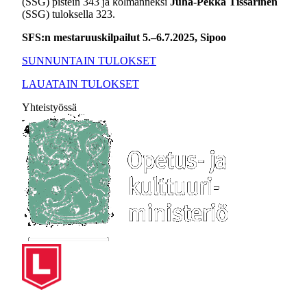
(SSG) pistein 343 ja kolmanneksi
Juha-Pekka Tissarinen
(SSG) tuloksella 323.
SFS:n mestaruuskilpailut 5.–6.7.2025, Sipoo
SUNNUNTAIN TULOKSET
LAUATAIN TULOKSET
Yhteistyössä