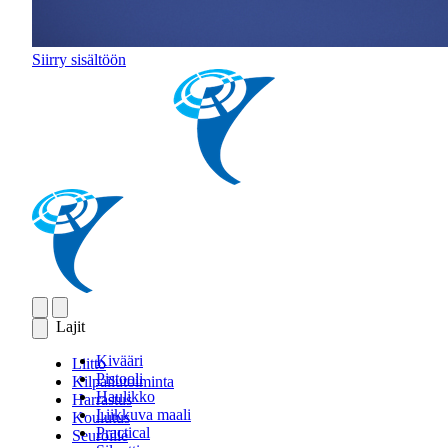
Siirry sisältöön
Lajit
Kivääri
Liitto
Pistooli
Kilpailutoiminta
Haulikko
Harrastus
Liikkuva maali
Koulutus
Practical
Seuroille