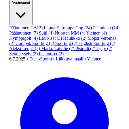
Avainsanat
Pääuutinen
(1612)
Lapua Eurooppa Cup
(24)
Pääutinen
(14)
Päääuutinen
(7)
Suhl
(4)
Nuorten MM
(4)
Yleinen
(4)
Kymppigolf
(4)
EM-kisat
(3)
Haulikko
(2)
Mopsi Veromaa
(2)
Compak Sporting
(2)
Sporting
(2)
English Sporting
(2)
Aleksi Leppä
(2)
Marko Talvitie
(2)
Pistooli
(2)
Lyijy
(2)
Seurakysely
(2)
Pääuutiset
(2)
6.7.2025
•
Etelä-Suomi
•
Liikkuva maali
•
Yleinen