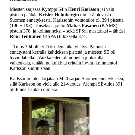
Miesten sarjassa Kymppi 64:n
Henri Karlsson
jäi vain
pisteen päähän
Krister Holmbergin
nimissä olevasta
Suomen ennätyksestä. Karlssonin voittotulos oli 394 pistettä
(196 + 198). Toiseksi sijoittui
Matias Pasanen
(KAMS)
pistein 378, ja kolmanneksi – sekä SFS:n mestariksi – tähtäsi
Roni Tenhunen
(BSPA) tuloksella 374.
– Tulos 394 oli kyllä itselleni aika yllätys. Paransin
ennätystäni kerralla kahdeksan pistettä ja miesten SE oli
hyvin lähellä! Vaikka eilen oli nopeilla juoksuilla
vaikeuksia, tänään ne kulkivat erittäin hyvin, kommentoi
Karlsson suoritustaan.
Karlssonin tulos kirjataan M20 sarjan Suomen ennätykseksi,
sillä Karlsson on vielä alle 21-vuotias. Aiempi SE-tulos 391
oli Frans Laukan nimissä.