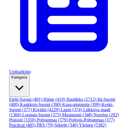
Uutisarkisto
Kategoria
Etelä-Suomi
(401)
Häme
(419)
Haulikko
(2712)
Itä-Suomi
(400)
Kaakkois-Suomi
(390)
Kasa-ammunta
(399)
Keski-
Suomi
(377)
Kivääri
(4229)
Lappi
(374)
Liikkuva maali
(1366)
Lounais-Suomi
(373)
Mustaruuti
(348)
Nuoriso
(292)
Pistooli
(3350)
Pohjanmaa
(379)
Pohjois-Pohjanmaa
(377)
Practical
(485)
PRS
(79)
Siluetti
(340)
Yleinen
(5382)