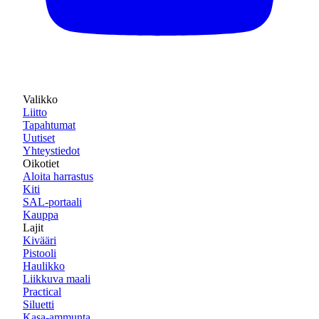
Valikko
Liitto
Tapahtumat
Uutiset
Yhteystiedot
Oikotiet
Aloita harrastus
Kiti
SAL-portaali
Kauppa
Lajit
Kivääri
Pistooli
Haulikko
Liikkuva maali
Practical
Siluetti
Kasa-ammunta