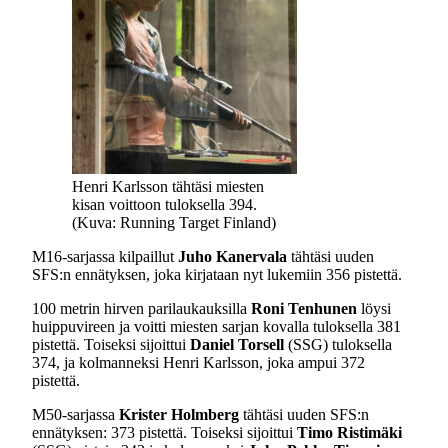
Henri Karlsson tähtäsi miesten
kisan voittoon tuloksella 394.
(Kuva: Running Target Finland)
M16-sarjassa kilpaillut
Juho Kanervala
tähtäsi uuden
SFS:n ennätyksen, joka kirjataan nyt lukemiin 356 pistettä.
100 metrin hirven parilaukauksilla
Roni Tenhunen
löysi
huippuvireen ja voitti miesten sarjan kovalla tuloksella 381
pistettä. Toiseksi sijoittui
Daniel Torsell
(SSG) tuloksella
374, ja kolmanneksi Henri Karlsson, joka ampui 372
pistettä.
M50-sarjassa
Krister Holmberg
tähtäsi uuden SFS:n
ennätyksen: 373 pistettä. Toiseksi sijoittui
Timo Ristimäki