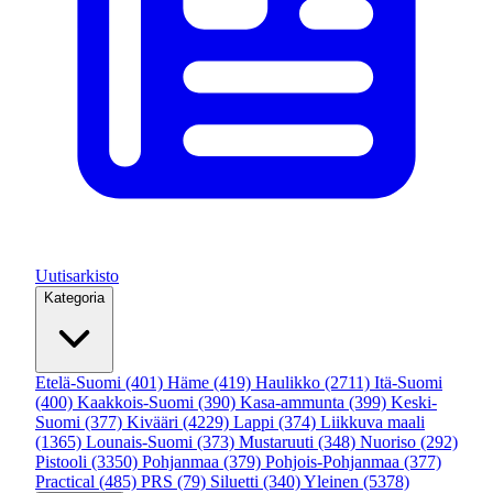
Uutisarkisto
Kategoria
Etelä-Suomi
(401)
Häme
(419)
Haulikko
(2711)
Itä-Suomi
(400)
Kaakkois-Suomi
(390)
Kasa-ammunta
(399)
Keski-
Suomi
(377)
Kivääri
(4229)
Lappi
(374)
Liikkuva maali
(1365)
Lounais-Suomi
(373)
Mustaruuti
(348)
Nuoriso
(292)
Pistooli
(3350)
Pohjanmaa
(379)
Pohjois-Pohjanmaa
(377)
Practical
(485)
PRS
(79)
Siluetti
(340)
Yleinen
(5378)