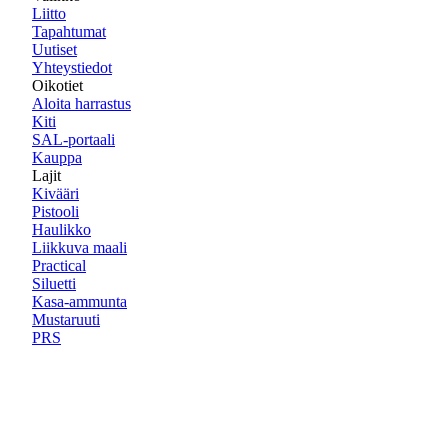
Liitto
Tapahtumat
Uutiset
Yhteystiedot
Oikotiet
Aloita harrastus
Kiti
SAL-portaali
Kauppa
Lajit
Kivääri
Pistooli
Haulikko
Liikkuva maali
Practical
Siluetti
Kasa-ammunta
Mustaruuti
PRS