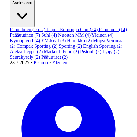
Avainsanat
Pääuutinen
(1612)
Lapua Eurooppa Cup
(24)
Pääutinen
(14)
Päääuutinen
(7)
Suhl
(4)
Nuorten MM
(4)
Yleinen
(4)
Kymppigolf
(4)
EM-kisat
(3)
Haulikko
(2)
Mopsi Veromaa
(2)
Compak Sporting
(2)
Sporting
(2)
English Sporting
(2)
Aleksi Leppä
(2)
Marko Talvitie
(2)
Pistooli
(2)
Lyijy
(2)
Seurakysely
(2)
Pääuutiset
(2)
28.7.2025
•
Pistooli
•
Yleinen