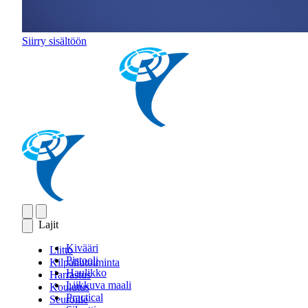
Siirry sisältöön
Lajit
Kivääri
Liitto
Pistooli
Kilpailutoiminta
Haulikko
Harrastus
Liikkuva maali
Koulutus
Practical
Seuroille