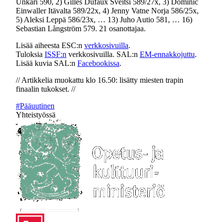
Unkari 590, 2) Gilles Dufaux Sveitsi 589/27x, 3) Dominic
Einwaller Itävalta 589/22x, 4) Jenny Vatne Norja 586/25x,
5) Aleksi Leppä 586/23x, … 13) Juho Autio 581, … 16)
Sebastian Långström 579. 21 osanottajaa.
Lisää aiheesta ESC:n
verkkosivuilla
.
Tuloksia
ISSF:n
verkkosivuilla. SAL:n
EM-ennakkojuttu
.
Lisää kuvia SAL:n
Facebookissa
.
// Artikkelia muokattu klo 16.50: lisätty miesten trapin
finaalin tukokset. //
#Pääuutinen
Yhteistyössä