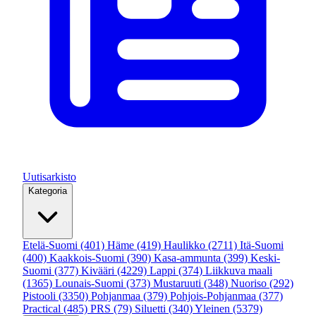
Uutisarkisto
Kategoria
Etelä-Suomi
(401)
Häme
(419)
Haulikko
(2711)
Itä-Suomi
(400)
Kaakkois-Suomi
(390)
Kasa-ammunta
(399)
Keski-
Suomi
(377)
Kivääri
(4229)
Lappi
(374)
Liikkuva maali
(1365)
Lounais-Suomi
(373)
Mustaruuti
(348)
Nuoriso
(292)
Pistooli
(3350)
Pohjanmaa
(379)
Pohjois-Pohjanmaa
(377)
Practical
(485)
PRS
(79)
Siluetti
(340)
Yleinen
(5379)