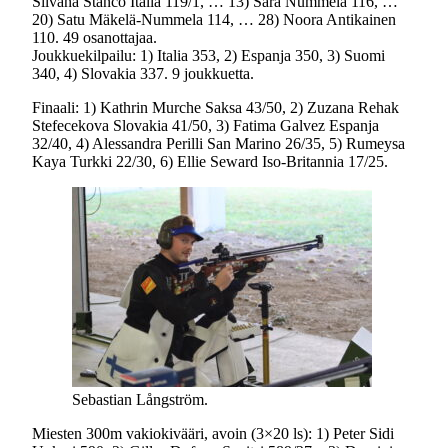
Silvana Stanco Italia 119/1, … 13) Sara Nummela 116, …
20) Satu Mäkelä-Nummela 114, … 28) Noora Antikainen
110. 49 osanottajaa.
Joukkuekilpailu: 1) Italia 353, 2) Espanja 350, 3) Suomi
340, 4) Slovakia 337. 9 joukkuetta.
Finaali: 1) Kathrin Murche Saksa 43/50, 2) Zuzana Rehak
Stefecekova Slovakia 41/50, 3) Fatima Galvez Espanja
32/40, 4) Alessandra Perilli San Marino 26/35, 5) Rumeysa
Kaya Turkki 22/30, 6) Ellie Seward Iso-Britannia 17/25.
Sebastian Långström.
Miesten 300m vakiokivääri, avoin (3×20 ls): 1) Peter Sidi