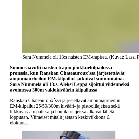
Sara Nummela oli 13:s naisten EM-trapissa. (Kuvat: Lassi 
Suomi saavutti naisten trapin joukkuekilpailussa
pronssia, kun Ranskan Chateauroux´ssa järjestettävät
ampumaurheilun EM-kilpailut jatkuivat sunnuntaina.
Sara Nummela oli 13:s. Aleksi Leppä sijoittui viidenneksi
avoimessa 300m vakiokiväärin kilpailussa.
Ranskan Chateauroux´ssa järjestettävät ampumaurheilun
EM-kilpailut 25/50/300m kivääri- ja pistoolilajeissa sekä
liikkuvassa maalissa ja haulikkolajeissa alkavat lähetä
loppuaan. Viimeiset mitalit jaetaan keskiviikkona 6.
elokuuta.