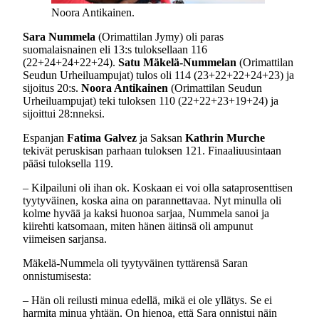
Noora Antikainen.
Sara Nummela
(Orimattilan Jymy) oli paras
suomalaisnainen eli 13:s tuloksellaan 116
(22+24+24+22+24).
Satu Mäkelä-Nummelan
(Orimattilan
Seudun Urheiluampujat) tulos oli 114 (23+22+22+24+23) ja
sijoitus 20:s.
Noora Antikainen
(Orimattilan Seudun
Urheiluampujat) teki tuloksen 110 (22+22+23+19+24) ja
sijoittui 28:nneksi.
Espanjan
Fatima Galvez
ja Saksan
Kathrin Murche
tekivät peruskisan parhaan tuloksen 121. Finaaliuusintaan
pääsi tuloksella 119.
– Kilpailuni oli ihan ok. Koskaan ei voi olla sataprosenttisen
tyytyväinen, koska aina on parannettavaa. Nyt minulla oli
kolme hyvää ja kaksi huonoa sarjaa, Nummela sanoi ja
kiirehti katsomaan, miten hänen äitinsä oli ampunut
viimeisen sarjansa.
Mäkelä-Nummela oli tyytyväinen tyttärensä Saran
onnistumisesta:
– Hän oli reilusti minua edellä, mikä ei ole yllätys. Se ei
harmita minua yhtään. On hienoa, että Sara onnistui näin