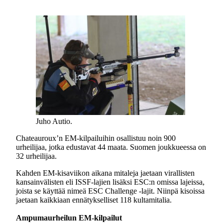
Juho Autio.
Chateauroux’n EM-kilpailuihin osallistuu noin 900
urheilijaa, jotka edustavat 44 maata. Suomen joukkueessa on
32 urheilijaa.
Kahden EM-kisaviikon aikana mitaleja jaetaan virallisten
kansainvälisten eli ISSF-lajien lisäksi ESC:n omissa lajeissa,
joista se käyttää nimeä ESC Challenge -lajit. Niinpä kisoissa
jaetaan kaikkiaan ennätykselliset 118 kultamitalia.
Ampumaurheilun EM-kilpailut