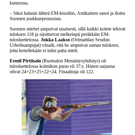
kunnossa.
– Siksi halusin lähteä EM-kisoihin, Antikainen sanoi ja iloitsi
Suomen joukkuepronssista.
Suomen miehet ampuivat tasaisesti, sillä kaikki kolme tekivät
tuloksen 118 ja sijoittuivat melkeinpä peräkkäin EM-
tulosluettelossa.
Jukka Laakso
(Orimattilan Seudun
Urheiluampujat) vitsaili, että he ampuivat saman tuloksen,
jotta kenellekään ei tulisi paha mieli.
Eemil Pirttisalo
(Ruotsalon Metsästysyhdistys) oli
tulosluettelossa kolmikon paras eli 37:s. Hänen sarjansa
olivat 24+23+25+22+24. Finaaliraja oli 122.