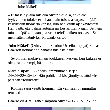
Juho Mäkelä.
– Ei tässä hyvällä mielellä oikein voi olla, enkä ole
tyytyväinen tulokseeni. Lauantain toisessa sarjassani (22)
keskustelin tuomarin kanssa, kun hän valitti ajankäytöstäni.
Hän väitti, että valmistautumiseni kestää liian kauan. Se meni
minulla ”pääkoppaan”, ja yritin tehdä kaiken nopeasti. Se
meni sitten hätäilyksi, Pirttisalo kertoi.
Juho Mäkelä
(Orimattilan Seudun Urheiluampujat) kuittasi
Laakson kommentin pahasta mielestä näin:
– Se on ihan mukava näin joukkueen kesken, kun kukaan ei
ole toista parempi, hän nauroi.
Mäkelä sijoittui 38:nneksi ammuttuaan sarjat
24+24+22+25+23. Hän pohti, että kisajännitys saattoi viedä
parhaan ”fokuksen”.
– Kolmas sarja vesitti homman. En vain saanut ammuttua
rennosti.
Laakso oli 41:s. Hänen sarjansa olivat 24+25+22+25+22.