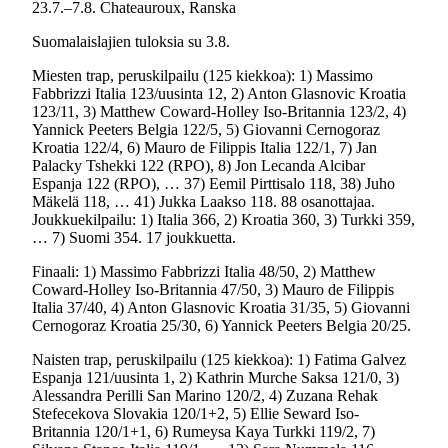
23.7.–7.8. Chateauroux, Ranska
Suomalaislajien tuloksia su 3.8.
Miesten trap, peruskilpailu (125 kiekkoa): 1) Massimo
Fabbrizzi Italia 123/uusinta 12, 2) Anton Glasnovic Kroatia
123/11, 3) Matthew Coward-Holley Iso-Britannia 123/2, 4)
Yannick Peeters Belgia 122/5, 5) Giovanni Cernogoraz
Kroatia 122/4, 6) Mauro de Filippis Italia 122/1, 7) Jan
Palacky Tshekki 122 (RPO), 8) Jon Lecanda Alcibar
Espanja 122 (RPO), … 37) Eemil Pirttisalo 118, 38) Juho
Mäkelä 118, … 41) Jukka Laakso 118. 88 osanottajaa.
Joukkuekilpailu: 1) Italia 366, 2) Kroatia 360, 3) Turkki 359,
… 7) Suomi 354. 17 joukkuetta.
Finaali: 1) Massimo Fabbrizzi Italia 48/50, 2) Matthew
Coward-Holley Iso-Britannia 47/50, 3) Mauro de Filippis
Italia 37/40, 4) Anton Glasnovic Kroatia 31/35, 5) Giovanni
Cernogoraz Kroatia 25/30, 6) Yannick Peeters Belgia 20/25.
Naisten trap, peruskilpailu (125 kiekkoa): 1) Fatima Galvez
Espanja 121/uusinta 1, 2) Kathrin Murche Saksa 121/0, 3)
Alessandra Perilli San Marino 120/2, 4) Zuzana Rehak
Stefecekova Slovakia 120/1+2, 5) Ellie Seward Iso-
Britannia 120/1+1, 6) Rumeysa Kaya Turkki 119/2, 7)