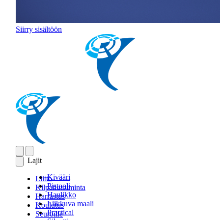
Siirry sisältöön
Lajit
Kivääri
Liitto
Pistooli
Kilpailutoiminta
Haulikko
Harrastus
Liikkuva maali
Koulutus
Practical
Seuroille