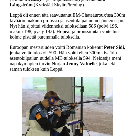
Långström
(Kyrkslätt Skytteförening).
Leppä oli ennen tätä saavuttanut EM-Chateauroux’ssa 300m
kiväärin makuun pronssia ja asentokilpailun neljännen sijan.
Nyt hän sijoittui viidenneksi tuloksellaan 586 (polvi 196,
makuu 198, pysty 192). Hopea- ja pronssimitali voitettiin
kolme pistettä paremmalla tuloksella.
Euroopan mestaruuden voitti Romanian kokenut
Peter Sidi
,
jonka voittotulos oli 590. Hän voitti eilen 300m kiväärin
asentokilpailun uudella ME-tuloksella 594. Nelossija meni
napakymppien turvin Norjan
Jenny Vatnelle
, joka teki
saman tuloksen kuin Leppä.