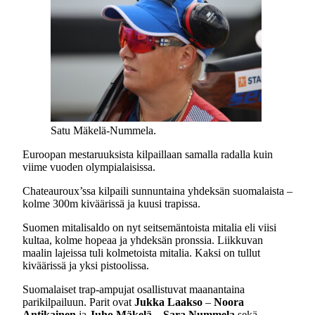
Satu Mäkelä-Nummela.
Euroopan mestaruuksista kilpaillaan samalla radalla kuin
viime vuoden olympialaisissa.
Chateauroux’ssa kilpaili sunnuntaina yhdeksän suomalaista –
kolme 300m kiväärissä ja kuusi trapissa.
Suomen mitalisaldo on nyt seitsemäntoista mitalia eli viisi
kultaa, kolme hopeaa ja yhdeksän pronssia. Liikkuvan
maalin lajeissa tuli kolmetoista mitalia. Kaksi on tullut
kiväärissä ja yksi pistoolissa.
Suomalaiset trap-ampujat osallistuvat maanantaina
parikilpailuun. Parit ovat
Jukka Laakso
–
Noora
Antikainen
ja
Juho Mäkelä
–
Sara Nummela
sekä