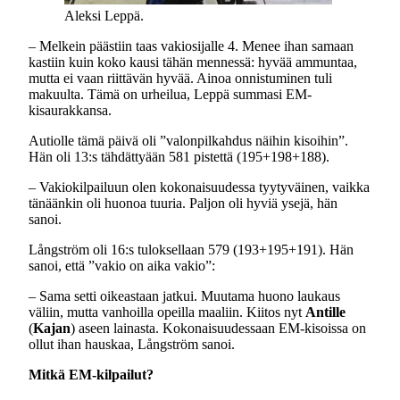
Aleksi Leppä.
– Melkein päästiin taas vakiosijalle 4. Menee ihan samaan
kastiin kuin koko kausi tähän mennessä: hyvää ammuntaa,
mutta ei vaan riittävän hyvää. Ainoa onnistuminen tuli
makuulta. Tämä on urheilua, Leppä summasi EM-
kisaurakkansa.
Autiolle tämä päivä oli ”valonpilkahdus näihin kisoihin”.
Hän oli 13:s tähdättyään 581 pistettä (195+198+188).
– Vakiokilpailuun olen kokonaisuudessa tyytyväinen, vaikka
tänäänkin oli huonoa tuuria. Paljon oli hyviä ysejä, hän
sanoi.
Långström oli 16:s tuloksellaan 579 (193+195+191). Hän
sanoi, että ”vakio on aika vakio”:
– Sama setti oikeastaan jatkui. Muutama huono laukaus
väliin, mutta vanhoilla opeilla maaliin. Kiitos nyt
Antille
(
Kajan
) aseen lainasta. Kokonaisuudessaan EM-kisoissa on
ollut ihan hauskaa, Långström sanoi.
Mitkä EM-kilpailut?