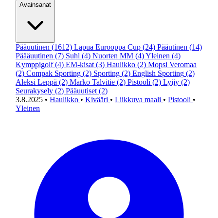
Avainsanat
Pääuutinen
(1612)
Lapua Eurooppa Cup
(24)
Pääutinen
(14)
Päääuutinen
(7)
Suhl
(4)
Nuorten MM
(4)
Yleinen
(4)
Kymppigolf
(4)
EM-kisat
(3)
Haulikko
(2)
Mopsi Veromaa
(2)
Compak Sporting
(2)
Sporting
(2)
English Sporting
(2)
Aleksi Leppä
(2)
Marko Talvitie
(2)
Pistooli
(2)
Lyijy
(2)
Seurakysely
(2)
Pääuutiset
(2)
3.8.2025
•
Haulikko
•
Kivääri
•
Liikkuva maali
•
Pistooli
•
Yleinen