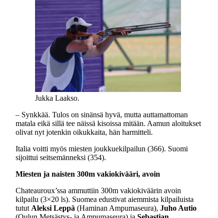
Jukka Laakso.
– Synkkää. Tulos on sinänsä hyvä, mutta auttamattoman
matala eikä sillä tee näissä kisoissa mitään. Aamun aloitukset
olivat nyt jotenkin oikukkaita, hän harmitteli.
Italia voitti myös miesten joukkuekilpailun (366). Suomi
sijoittui seitsemänneksi (354).
Miesten ja naisten 300m vakiokivääri, avoin
Chateauroux’ssa ammuttiin 300m vakiokiväärin avoin
kilpailu (3×20 ls). Suomea edustivat aiemmista kilpailuista
tutut
Aleksi Leppä
(Haminan Ampumaseura),
Juho Autio
(Oulun Metsästys- ja Ampumaseura) ja
Sebastian