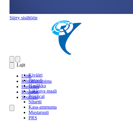
Siirry sisältöön
Lajit
Kivääri
Liitto
Pistooli
Kilpailutoiminta
Haulikko
Harrastus
Liikkuva maali
Koulutus
Practical
Seuroille
Siluetti
Kasa-ammunta
Mustaruuti
PRS