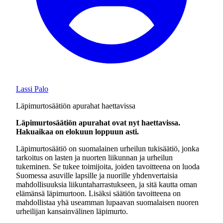
Lassi Palo
Läpimurtosäätiön apurahat haettavissa
Läpimurtosäätiön apurahat ovat nyt haettavissa.
Hakuaikaa on elokuun loppuun asti.
Läpimurtosäätiö on suomalainen urheilun tukisäätiö, jonka
tarkoitus on lasten ja nuorten liikunnan ja urheilun
tukeminen. Se tukee toimijoita, joiden tavoitteena on luoda
Suomessa asuville lapsille ja nuorille yhdenvertaisia
mahdollisuuksia liikuntaharrastukseen, ja sitä kautta oman
elämänsä läpimurtoon. Lisäksi säätiön tavoitteena on
mahdollistaa yhä useamman lupaavan suomalaisen nuoren
urheilijan kansainvälinen läpimurto.