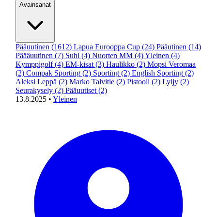
Avainsanat
Pääuutinen
(1612)
Lapua Eurooppa Cup
(24)
Pääutinen
(14)
Päääuutinen
(7)
Suhl
(4)
Nuorten MM
(4)
Yleinen
(4)
Kymppigolf
(4)
EM-kisat
(3)
Haulikko
(2)
Mopsi Veromaa
(2)
Compak Sporting
(2)
Sporting
(2)
English Sporting
(2)
Aleksi Leppä
(2)
Marko Talvitie
(2)
Pistooli
(2)
Lyijy
(2)
Seurakysely
(2)
Pääuutiset
(2)
13.8.2025
•
Yleinen