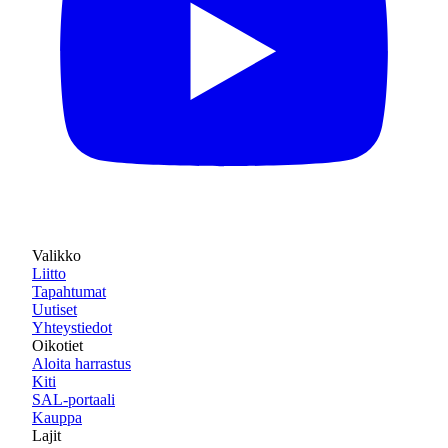
Valikko
Liitto
Tapahtumat
Uutiset
Yhteystiedot
Oikotiet
Aloita harrastus
Kiti
SAL-portaali
Kauppa
Lajit