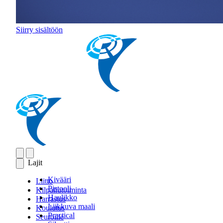
Siirry sisältöön
Lajit
Kivääri
Liitto
Pistooli
Kilpailutoiminta
Haulikko
Harrastus
Liikkuva maali
Koulutus
Practical
Seuroille