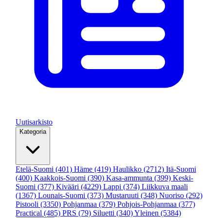
Uutisarkisto
Kategoria
Etelä-Suomi
(401)
Häme
(419)
Haulikko
(2712)
Itä-Suomi
(400)
Kaakkois-Suomi
(390)
Kasa-ammunta
(399)
Keski-
Suomi
(377)
Kivääri
(4229)
Lappi
(374)
Liikkuva maali
(1367)
Lounais-Suomi
(373)
Mustaruuti
(348)
Nuoriso
(292)
Pistooli
(3350)
Pohjanmaa
(379)
Pohjois-Pohjanmaa
(377)
Practical
(485)
PRS
(79)
Siluetti
(340)
Yleinen
(5384)