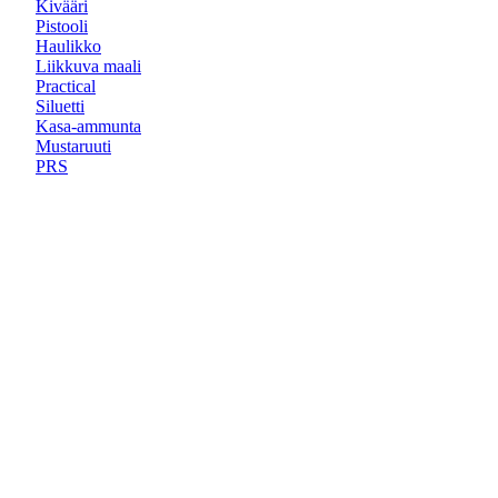
Kivääri
Pistooli
Haulikko
Liikkuva maali
Practical
Siluetti
Kasa-ammunta
Mustaruuti
PRS