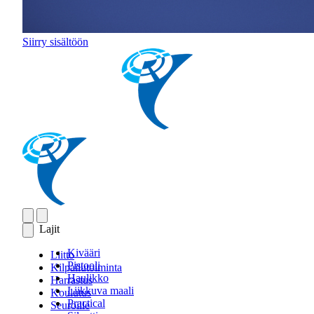
Siirry sisältöön
Lajit
Kivääri
Liitto
Pistooli
Kilpailutoiminta
Haulikko
Harrastus
Liikkuva maali
Koulutus
Practical
Seuroille