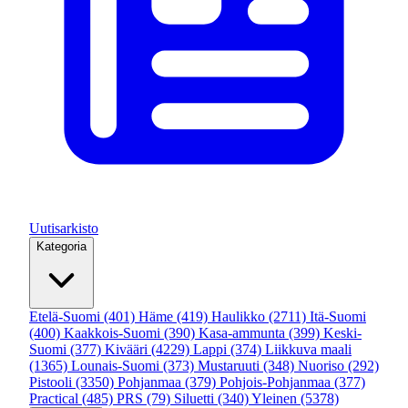
Uutisarkisto
Kategoria
Etelä-Suomi
(401)
Häme
(419)
Haulikko
(2711)
Itä-Suomi
(400)
Kaakkois-Suomi
(390)
Kasa-ammunta
(399)
Keski-
Suomi
(377)
Kivääri
(4229)
Lappi
(374)
Liikkuva maali
(1365)
Lounais-Suomi
(373)
Mustaruuti
(348)
Nuoriso
(292)
Pistooli
(3350)
Pohjanmaa
(379)
Pohjois-Pohjanmaa
(377)
Practical
(485)
PRS
(79)
Siluetti
(340)
Yleinen
(5378)