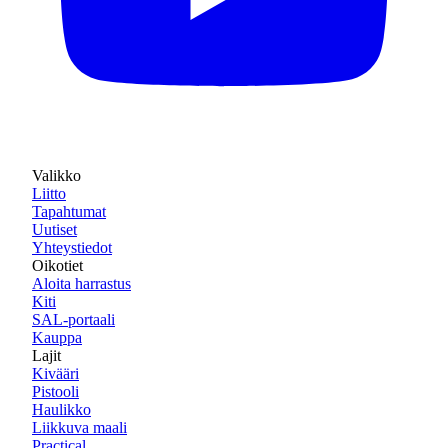
Valikko
Liitto
Tapahtumat
Uutiset
Yhteystiedot
Oikotiet
Aloita harrastus
Kiti
SAL-portaali
Kauppa
Lajit
Kivääri
Pistooli
Haulikko
Liikkuva maali
Practical