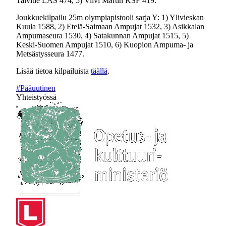
Talvitie LAS 474, 5) Viivi Martin KSF 419.
Joukkuekilpailu 25m olympiapistooli sarja Y: 1) Ylivieskan
Kuula 1588, 2) Etelä-Saimaan Ampujat 1532, 3) Asikkalan
Ampumaseura 1530, 4) Satakunnan Ampujat 1515, 5)
Keski-Suomen Ampujat 1510, 6) Kuopion Ampuma- ja
Metsästysseura 1477.
Lisää tietoa kilpailuista
täällä
.
#Pääuutinen
Yhteistyössä