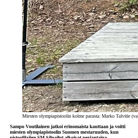
Miesten olympiapistoolin kolme parasta: Marko Talvitie (v
Sampo Voutilainen jatkoi erinomaista kauttaan ja voitti
miesten olympiapistoolin Suomen mestaruuden, kun
pistoolilajien SM-kilpailut alkoivat perjantaina