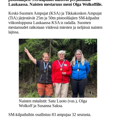
Laukaassa. Naisten mestaruus meni Olga Wolkoffille.
Keski-Suomen Ampujat (KSA) ja Tikkakosken Ampujat
(TiA) järjestävät 25m ja 50m pistoolilajien SM-kilpailut
viikonloppuna Laukaassa KSA:n radalla. Suomen
mestaruudet ratkotaan viidessä miesten ja neljässä naisten
lajissa.
Naisten mitalistit: Satu Luoto (vas.), Olga
Wolkoff ja Susanna Saksa.
SM-kilpailuihin osallistuu 83 ampujaa 32 seurasta.