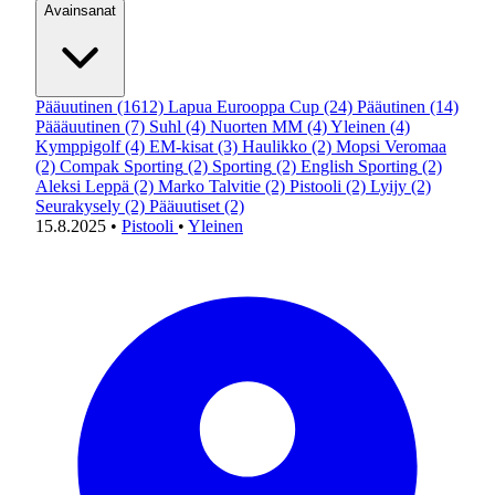
Avainsanat
Pääuutinen
(1612)
Lapua Eurooppa Cup
(24)
Pääutinen
(14)
Päääuutinen
(7)
Suhl
(4)
Nuorten MM
(4)
Yleinen
(4)
Kymppigolf
(4)
EM-kisat
(3)
Haulikko
(2)
Mopsi Veromaa
(2)
Compak Sporting
(2)
Sporting
(2)
English Sporting
(2)
Aleksi Leppä
(2)
Marko Talvitie
(2)
Pistooli
(2)
Lyijy
(2)
Seurakysely
(2)
Pääuutiset
(2)
15.8.2025
•
Pistooli
•
Yleinen