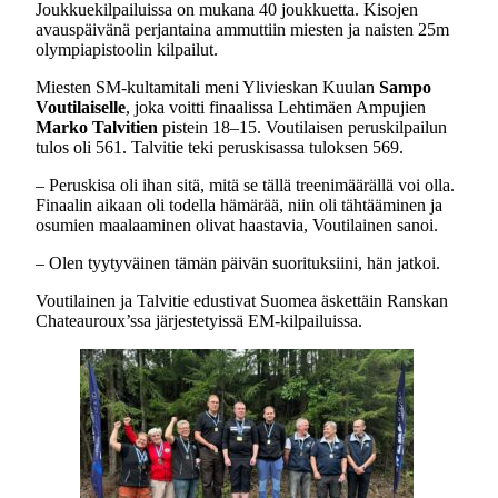
Joukkuekilpailuissa on mukana 40 joukkuetta. Kisojen
avauspäivänä perjantaina ammuttiin miesten ja naisten 25m
olympiapistoolin kilpailut.
Miesten SM-kultamitali meni Ylivieskan Kuulan
Sampo
Voutilaiselle
, joka voitti finaalissa Lehtimäen Ampujien
Marko Talvitien
pistein 18–15. Voutilaisen peruskilpailun
tulos oli 561. Talvitie teki peruskisassa tuloksen 569.
– Peruskisa oli ihan sitä, mitä se tällä treenimäärällä voi olla.
Finaalin aikaan oli todella hämärää, niin oli tähtääminen ja
osumien maalaaminen olivat haastavia, Voutilainen sanoi.
– Olen tyytyväinen tämän päivän suorituksiini, hän jatkoi.
Voutilainen ja Talvitie edustivat Suomea äskettäin Ranskan
Chateauroux’ssa järjestetyissä EM-kilpailuissa.