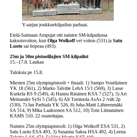
Y-sarjan joukkuekilpailun parhaat.
Etelä-Saimaan Ampujat otti naisten SM-kilpailussa
kaksoisvoiton, kun
Olga Wolkoff
vei voiton (531) ja
Satu
Luoto
sai hopeaa (493).
25m ja 50m pistoolilajien SM-kilpailut
15.–17.8. Laukaa
Tuloksia pe 15.8.
Miesten 25m olympiapistooli + finaali: 1) Sampo Voutilainen
YK 18 (561), 2) Marko Talvitie LehA 15/1 (569), 3) Lasse
Kurkela RS 9 (549), 4) Hannu Räsänen KSA 7 (527), 5) Ari
Meinander SySi 5 (545), 6) Ali Tommola AsAs 2 /väh 2p
(530), 7) Jan Parhiala YK 526, 8) Juha-Matti Lähteenmäki
SA 514, 9) Mika Laaksonen SA 512, 10) Toni Liimatainen
KAMS 510. 22 osanottajaa.
Naisten 25m olympiapistooli: 1) Olga Wolkoff ESA 531, 2)
Satu Luoto ESA 493, 3) Susanna Saksa HSA 492, 4) Leena