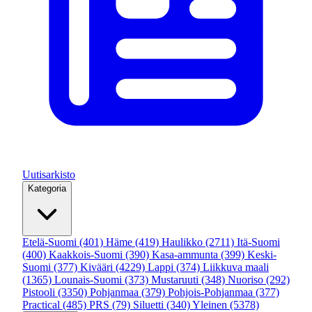
Uutisarkisto
Kategoria
Etelä-Suomi
(401)
Häme
(419)
Haulikko
(2711)
Itä-Suomi
(400)
Kaakkois-Suomi
(390)
Kasa-ammunta
(399)
Keski-
Suomi
(377)
Kivääri
(4229)
Lappi
(374)
Liikkuva maali
(1365)
Lounais-Suomi
(373)
Mustaruuti
(348)
Nuoriso
(292)
Pistooli
(3350)
Pohjanmaa
(379)
Pohjois-Pohjanmaa
(377)
Practical
(485)
PRS
(79)
Siluetti
(340)
Yleinen
(5378)