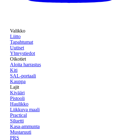
Valikko
Liitto
Tapahtumat
Uutiset
Yhteystiedot
Oikotiet
Aloita harrastus
Kiti
SAL-portaali
Kauppa
Lajit
Kivääri
Pistooli
Haulikko
Liikkuva maali
Practical
Siluetti
Kasa-ammunta
Mustaruuti
PRS