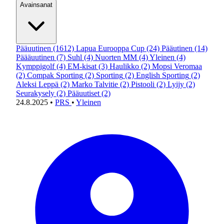
Avainsanat
Pääuutinen
(1612)
Lapua Eurooppa Cup
(24)
Pääutinen
(14)
Päääuutinen
(7)
Suhl
(4)
Nuorten MM
(4)
Yleinen
(4)
Kymppigolf
(4)
EM-kisat
(3)
Haulikko
(2)
Mopsi Veromaa
(2)
Compak Sporting
(2)
Sporting
(2)
English Sporting
(2)
Aleksi Leppä
(2)
Marko Talvitie
(2)
Pistooli
(2)
Lyijy
(2)
Seurakysely
(2)
Pääuutiset
(2)
24.8.2025
•
PRS
•
Yleinen