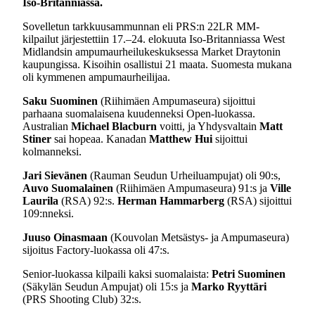
Iso-Britanniassa.
Sovelletun tarkkuusammunnan eli PRS:n 22LR MM-
kilpailut järjestettiin 17.–24. elokuuta Iso-Britanniassa West
Midlandsin ampumaurheilukeskuksessa Market Draytonin
kaupungissa. Kisoihin osallistui 21 maata. Suomesta mukana
oli kymmenen ampumaurheilijaa.
Saku Suominen
(Riihimäen Ampumaseura) sijoittui
parhaana suomalaisena kuudenneksi Open-luokassa.
Australian
Michael Blacburn
voitti, ja Yhdysvaltain
Matt
Stiner
sai hopeaa. Kanadan
Matthew Hui
sijoittui
kolmanneksi.
Jari Sievänen
(Rauman Seudun Urheiluampujat) oli 90:s,
Auvo Suomalainen
(Riihimäen Ampumaseura) 91:s ja
Ville
Laurila
(RSA) 92:s.
Herman Hammarberg
(RSA) sijoittui
109:nneksi.
Juuso Oinasmaan
(Kouvolan Metsästys- ja Ampumaseura)
sijoitus Factory-luokassa oli 47:s.
Senior-luokassa kilpaili kaksi suomalaista:
Petri Suominen
(Säkylän Seudun Ampujat) oli 15:s ja
Marko Ryyttäri
(PRS Shooting Club) 32:s.