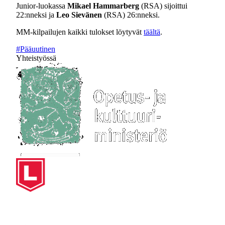
Junior-luokassa
Mikael Hammarberg
(RSA) sijoittui
22:nneksi ja
Leo Sievänen
(RSA) 26:nneksi.
MM-kilpailujen kaikki tulokset löytyvät
täältä
.
#Pääuutinen
Yhteistyössä