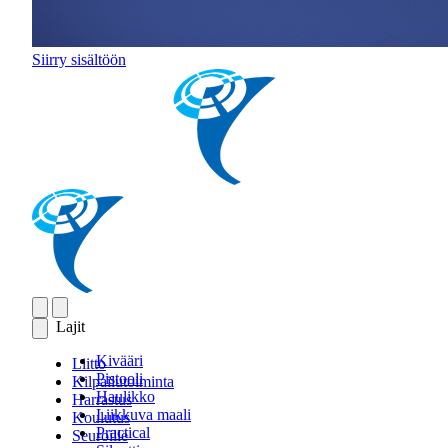
Siirry sisältöön
Lajit
Kivääri
Liitto
Pistooli
Kilpailutoiminta
Haulikko
Harrastus
Liikkuva maali
Koulutus
Practical
Seuroille