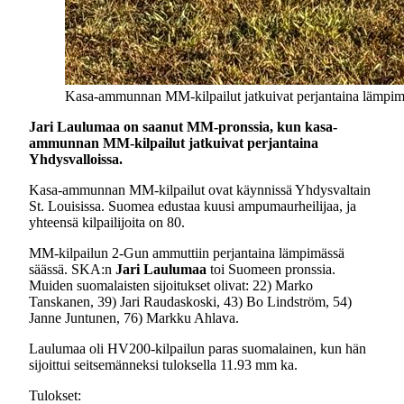
Kasa-ammunnan MM-kilpailut jatkuivat perjantaina lämpimä
Jari Laulumaa on saanut MM-pronssia, kun kasa-
ammunnan MM-kilpailut jatkuivat perjantaina
Yhdysvalloissa.
Kasa-ammunnan MM-kilpailut ovat käynnissä Yhdysvaltain
St. Louisissa. Suomea edustaa kuusi ampumaurheilijaa, ja
yhteensä kilpailijoita on 80.
MM-kilpailun 2-Gun ammuttiin perjantaina lämpimässä
säässä. SKA:n
Jari Laulumaa
toi Suomeen pronssia.
Muiden suomalaisten sijoitukset olivat: 22) Marko
Tanskanen, 39) Jari Raudaskoski, 43) Bo Lindström, 54)
Janne Juntunen, 76) Markku Ahlava.
Laulumaa oli HV200-kilpailun paras suomalainen, kun hän
sijoittui seitsemänneksi tuloksella 11.93 mm ka.
Tulokset: