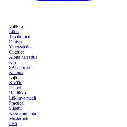
Valikko
Liitto
Tapahtumat
Uutiset
Yhteystiedot
Oikotiet
Aloita harrastus
Kiti
SAL-portaali
Kauppa
Lajit
Kivääri
Pistooli
Haulikko
Liikkuva maali
Practical
Siluetti
Kasa-ammunta
Mustaruuti
PRS