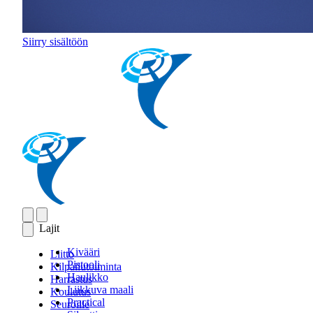
Siirry sisältöön
Lajit
Kivääri
Liitto
Pistooli
Kilpailutoiminta
Haulikko
Harrastus
Liikkuva maali
Koulutus
Practical
Seuroille