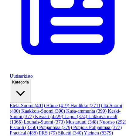
Uutisarkisto
Kategoria
Etelä-Suomi
(401)
Häme
(419)
Haulikko
(2711)
Itä-Suomi
(400)
Kaakkois-Suomi
(390)
Kasa-ammunta
(399)
Keski-
Suomi
(377)
Kivääri
(4229)
Lappi
(374)
Liikkuva maali
(1365)
Lounais-Suomi
(373)
Mustaruuti
(348)
Nuoriso
(292)
Pistooli
(3350)
Pohjanmaa
(379)
Pohjois-Pohjanmaa
(377)
Practical
(485)
PRS
(79)
Siluetti
(340)
Yleinen
(5379)