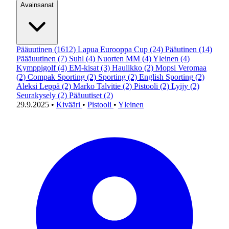
Avainsanat
Pääuutinen
(1612)
Lapua Eurooppa Cup
(24)
Pääutinen
(14)
Päääuutinen
(7)
Suhl
(4)
Nuorten MM
(4)
Yleinen
(4)
Kymppigolf
(4)
EM-kisat
(3)
Haulikko
(2)
Mopsi Veromaa
(2)
Compak Sporting
(2)
Sporting
(2)
English Sporting
(2)
Aleksi Leppä
(2)
Marko Talvitie
(2)
Pistooli
(2)
Lyijy
(2)
Seurakysely
(2)
Pääuutiset
(2)
29.9.2025
•
Kivääri
•
Pistooli
•
Yleinen