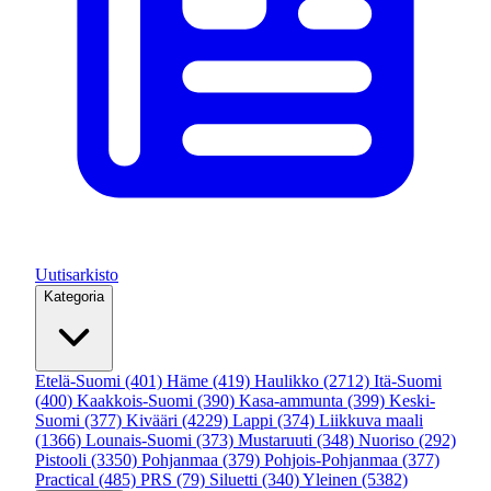
Uutisarkisto
Kategoria
Etelä-Suomi
(401)
Häme
(419)
Haulikko
(2712)
Itä-Suomi
(400)
Kaakkois-Suomi
(390)
Kasa-ammunta
(399)
Keski-
Suomi
(377)
Kivääri
(4229)
Lappi
(374)
Liikkuva maali
(1366)
Lounais-Suomi
(373)
Mustaruuti
(348)
Nuoriso
(292)
Pistooli
(3350)
Pohjanmaa
(379)
Pohjois-Pohjanmaa
(377)
Practical
(485)
PRS
(79)
Siluetti
(340)
Yleinen
(5382)