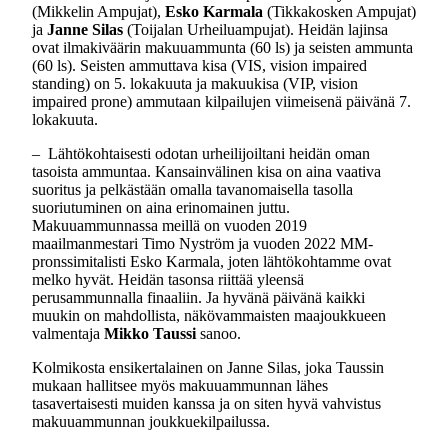
(Mikkelin Ampujat),
Esko Karmala
(Tikkakosken Ampujat)
ja
Janne Silas
(Toijalan Urheiluampujat). Heidän lajinsa
ovat ilmakiväärin makuuammunta (60 ls) ja seisten ammunta
(60 ls). Seisten ammuttava kisa (VIS, vision impaired
standing) on 5. lokakuuta ja makuukisa (VIP, vision
impaired prone) ammutaan kilpailujen viimeisenä päivänä 7.
lokakuuta.
– Lähtökohtaisesti odotan urheilijoiltani heidän oman
tasoista ammuntaa. Kansainvälinen kisa on aina vaativa
suoritus ja pelkästään omalla tavanomaisella tasolla
suoriutuminen on aina erinomainen juttu.
Makuuammunnassa meillä on vuoden 2019
maailmanmestari Timo Nyström ja vuoden 2022 MM-
pronssimitalisti Esko Karmala, joten lähtökohtamme ovat
melko hyvät. Heidän tasonsa riittää yleensä
perusammunnalla finaaliin. Ja hyvänä päivänä kaikki
muukin on mahdollista, näkövammaisten maajoukkueen
valmentaja
Mikko Taussi
sanoo.
Kolmikosta ensikertalainen on Janne Silas, joka Taussin
mukaan hallitsee myös makuuammunnan lähes
tasavertaisesti muiden kanssa ja on siten hyvä vahvistus
makuuammunnan joukkuekilpailussa.