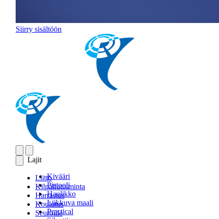
Siirry sisältöön
Lajit
Kivääri
Liitto
Pistooli
Kilpailutoiminta
Haulikko
Harrastus
Liikkuva maali
Koulutus
Practical
Seuroille