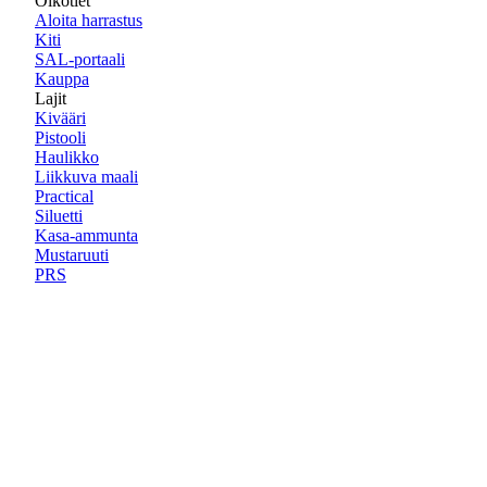
Oikotiet
Aloita harrastus
Kiti
SAL-portaali
Kauppa
Lajit
Kivääri
Pistooli
Haulikko
Liikkuva maali
Practical
Siluetti
Kasa-ammunta
Mustaruuti
PRS