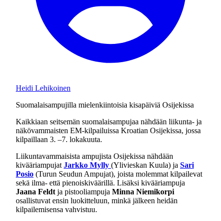
Heidi Lehikoinen
Suomalaisampujilla mielenkiintoisia kisapäiviä Osijekissa
Kaikkiaan seitsemän suomalaisampujaa nähdään liikunta- ja
näkövammaisten EM-kilpailuissa Kroatian Osijekissa, jossa
kilpaillaan 3. –7. lokakuuta.
Liikuntavammaisista ampujista Osijekissa nähdään
kivääriampujat
Jarkko Mylly
(Ylivieskan Kuula) ja
Sari
Posio
(Turun Seudun Ampujat), joista molemmat kilpailevat
sekä ilma- että pienoiskiväärillä. Lisäksi kivääriampuja
Jaana Feldt
ja pistooliampuja
Minna Niemikorpi
osallistuvat ensin luokitteluun, minkä jälkeen heidän
kilpailemisensa vahvistuu.