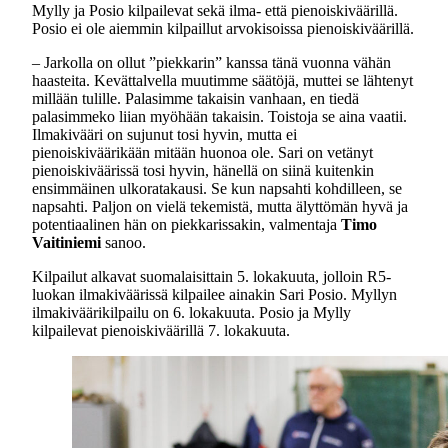
Mylly ja Posio kilpailevat sekä ilma- että pienoiskiväärillä.
Posio ei ole aiemmin kilpaillut arvokisoissa pienoiskiväärillä.
– Jarkolla on ollut ”piekkarin” kanssa tänä vuonna vähän
haasteita. Kevättalvella muutimme säätöjä, muttei se lähtenyt
millään tulille. Palasimme takaisin vanhaan, en tiedä
palasimmeko liian myöhään takaisin. Toistoja se aina vaatii.
Ilmakivääri on sujunut tosi hyvin, mutta ei
pienoiskiväärikään mitään huonoa ole. Sari on vetänyt
pienoiskiväärissä tosi hyvin, hänellä on siinä kuitenkin
ensimmäinen ulkoratakausi. Se kun napsahti kohdilleen, se
napsahti. Paljon on vielä tekemistä, mutta älyttömän hyvä ja
potentiaalinen hän on piekkarissakin, valmentaja
Timo
Vaitiniemi
sanoo.
Kilpailut alkavat suomalaisittain 5. lokakuuta, jolloin R5-
luokan ilmakiväärissä kilpailee ainakin Sari Posio. Myllyn
ilmakiväärikilpailu on 6. lokakuuta. Posio ja Mylly
kilpailevat pienoiskiväärillä 7. lokakuuta.