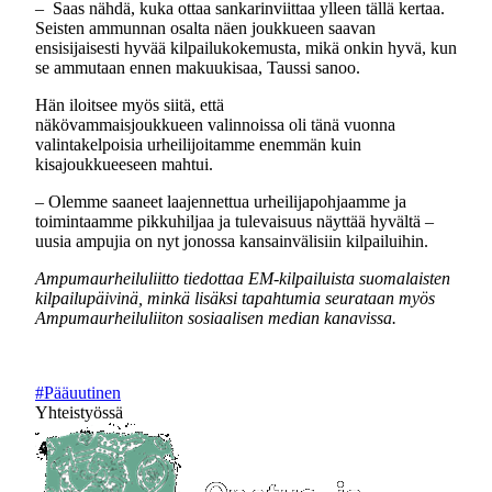
– Saas nähdä, kuka ottaa sankarinviittaa ylleen tällä kertaa.
Seisten ammunnan osalta näen joukkueen saavan
ensisijaisesti hyvää kilpailukokemusta, mikä onkin hyvä, kun
se ammutaan ennen makuukisaa, Taussi sanoo.
Hän iloitsee myös siitä, että
näkövammaisjoukkueen valinnoissa oli tänä vuonna
valintakelpoisia urheilijoitamme enemmän kuin
kisajoukkueeseen mahtui.
– Olemme saaneet laajennettua urheilijapohjaamme ja
toimintaamme pikkuhiljaa ja tulevaisuus näyttää hyvältä –
uusia ampujia on nyt jonossa kansainvälisiin kilpailuihin.
Ampumaurheiluliitto tiedottaa EM-kilpailuista suomalaisten
kilpailupäivinä, minkä lisäksi tapahtumia seurataan myös
Ampumaurheiluliiton sosiaalisen median kanavissa.
#Pääuutinen
Yhteistyössä