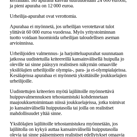
kerrallaan. Iso apuraha kasvaa suuruudeltaan 24 000 euroon,
ja pieni apuraha on 12 000 euroa.
Urheilija-apurahat ovat verottomia.
Apurahaa ei myönnetä, jos urheilijan verotettavat tulot
ylittävät 60 000 euroa vuodessa. Myös yritystoiminnan
tuotto voidaan huomioida urheilijan taloudellisen aseman
arvioinnissa.
Urheilijoiden valmennus- ja harjoitteluapurahat suunnataan
jatkossa uudistetuilla kriteereillä kansainvälisellä huipulla jo
oleville tai sinne pääsyyn realistisen näkymän omaaville
yksilölajien urheilijoille olympia-, para- ja ei-olympialajeissa.
Kesälajeissa apurahaa ei myönnetä yksittäisille joukkuelajien
urheilijoille.
Uudistettujen kriteerien myötä lajiliitoille myönnettävä
huippuvalmennuksen tehostamistuki kohdennetaan
maajoukkuetoimintaan niissä joukkuelajeissa, jotka toimivat
jo kansainvälisellä huipputasolla tai joilla on realistiset
mahdollisuudet yltää sinne.
Yksilölajien lajiliitoille tehostamistukea myönnetään, jos
lajiliitolla on kykyä auttaa kansainvälisellä huipputasolla
olevia tai sinne pääsemiseen realistiset edellytykset omaavia