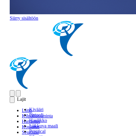
Siirry sisältöön
Lajit
Kivääri
Liitto
Pistooli
Kilpailutoiminta
Haulikko
Harrastus
Liikkuva maali
Koulutus
Practical
Seuroille