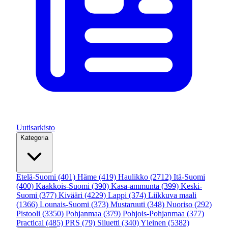
Uutisarkisto
Kategoria
Etelä-Suomi
(401)
Häme
(419)
Haulikko
(2712)
Itä-Suomi
(400)
Kaakkois-Suomi
(390)
Kasa-ammunta
(399)
Keski-
Suomi
(377)
Kivääri
(4229)
Lappi
(374)
Liikkuva maali
(1366)
Lounais-Suomi
(373)
Mustaruuti
(348)
Nuoriso
(292)
Pistooli
(3350)
Pohjanmaa
(379)
Pohjois-Pohjanmaa
(377)
Practical
(485)
PRS
(79)
Siluetti
(340)
Yleinen
(5382)