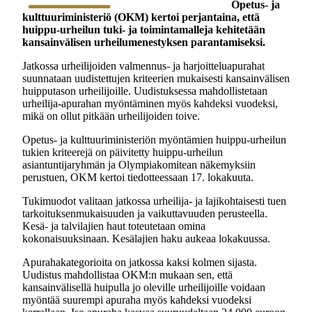
Opetus- ja
kulttuuriministeriö (OKM) kertoi perjantaina, että
huippu-urheilun tuki- ja toimintamalleja kehitetään
kansainvälisen urheilumenestyksen parantamiseksi.
Jatkossa urheilijoiden valmennus- ja harjoitteluapurahat
suunnataan uudistettujen kriteerien mukaisesti kansainvälisen
huipputason urheilijoille. Uudistuksessa mahdollistetaan
urheilija-apurahan myöntäminen myös kahdeksi vuodeksi,
mikä on ollut pitkään urheilijoiden toive.
Opetus- ja kulttuuriministeriön myöntämien huippu-urheilun
tukien kriteerejä on päivitetty huippu-urheilun
asiantuntijaryhmän ja Olympiakomitean näkemyksiin
perustuen, OKM kertoi tiedotteessaan 17. lokakuuta.
Tukimuodot valitaan jatkossa urheilija- ja lajikohtaisesti tuen
tarkoituksenmukaisuuden ja vaikuttavuuden perusteella.
Kesä- ja talvilajien haut toteutetaan omina
kokonaisuuksinaan. Kesälajien haku aukeaa lokakuussa.
Apurahakategorioita on jatkossa kaksi kolmen sijasta.
Uudistus mahdollistaa OKM:n mukaan sen, että
kansainvälisellä huipulla jo oleville urheilijoille voidaan
myöntää suurempi apuraha myös kahdeksi vuodeksi