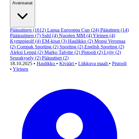
Avainsanat
Pääuutinen
(1612)
Lapua Eurooppa Cup
(24)
Pääutinen
(14)
Päääuutinen
(7)
Suhl
(4)
Nuorten MM
(4)
Yleinen
(4)
Kymppigolf
(4)
EM-kisat
(3)
Haulikko
(2)
Mopsi Veromaa
(2)
Compak Sporting
(2)
Sporting
(2)
English Sporting
(2)
Aleksi Leppä
(2)
Marko Talvitie
(2)
Pistooli
(2)
Lyijy
(2)
Seurakysely
(2)
Pääuutiset
(2)
18.10.2025
•
Haulikko
•
Kivääri
•
Liikkuva maali
•
Pistooli
•
Yleinen