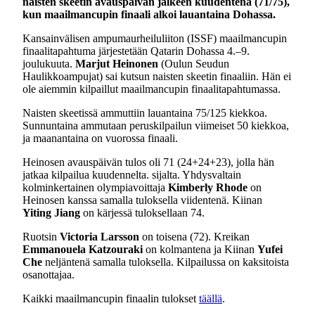
naisten skeetin avauspäivän jälkeen kuudentena (71/75),
kun maailmancupin finaali alkoi lauantaina Dohassa.
Kansainvälisen ampumaurheiluliiton (ISSF) maailmancupin
finaalitapahtuma järjestetään Qatarin Dohassa 4.–9.
joulukuuta.
Marjut Heinonen
(Oulun Seudun
Haulikkoampujat) sai kutsun naisten skeetin finaaliin. Hän ei
ole aiemmin kilpaillut maailmancupin finaalitapahtumassa.
Naisten skeetissä ammuttiin lauantaina 75/125 kiekkoa.
Sunnuntaina ammutaan peruskilpailun viimeiset 50 kiekkoa,
ja maanantaina on vuorossa finaali.
Heinosen avauspäivän tulos oli 71 (24+24+23), jolla hän
jatkaa kilpailua kuudennelta. sijalta. Yhdysvaltain
kolminkertainen olympiavoittaja
Kimberly Rhode
on
Heinosen kanssa samalla tuloksella viidentenä. Kiinan
Yiting Jiang
on kärjessä tuloksellaan 74.
Ruotsin
Victoria Larsson
on toisena (72). Kreikan
Emmanouela Katzouraki
on kolmantena ja Kiinan
Yufei
Che
neljäntenä samalla tuloksella. Kilpailussa on kaksitoista
osanottajaa.
Kaikki maailmancupin finaalin tulokset
täällä
.