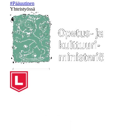
#Pääuutinen
Yhteistyössä