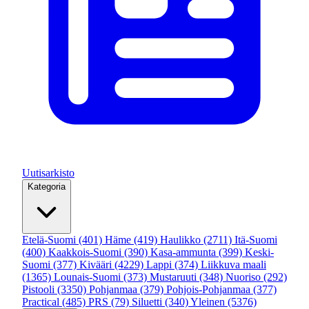
Uutisarkisto
Kategoria
Etelä-Suomi
(401)
Häme
(419)
Haulikko
(2711)
Itä-Suomi
(400)
Kaakkois-Suomi
(390)
Kasa-ammunta
(399)
Keski-
Suomi
(377)
Kivääri
(4229)
Lappi
(374)
Liikkuva maali
(1365)
Lounais-Suomi
(373)
Mustaruuti
(348)
Nuoriso
(292)
Pistooli
(3350)
Pohjanmaa
(379)
Pohjois-Pohjanmaa
(377)
Practical
(485)
PRS
(79)
Siluetti
(340)
Yleinen
(5376)