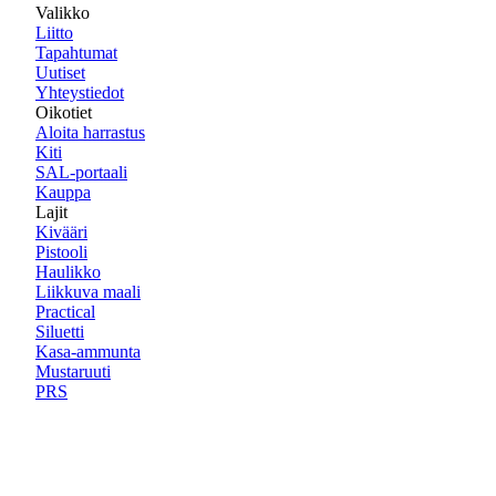
Valikko
Liitto
Tapahtumat
Uutiset
Yhteystiedot
Oikotiet
Aloita harrastus
Kiti
SAL-portaali
Kauppa
Lajit
Kivääri
Pistooli
Haulikko
Liikkuva maali
Practical
Siluetti
Kasa-ammunta
Mustaruuti
PRS