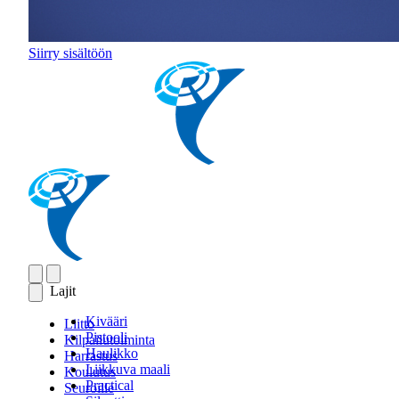
Siirry sisältöön
Lajit
Kivääri
Liitto
Pistooli
Kilpailutoiminta
Haulikko
Harrastus
Liikkuva maali
Koulutus
Practical
Seuroille