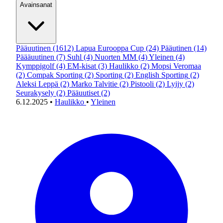
Avainsanat
Pääuutinen
(1612)
Lapua Eurooppa Cup
(24)
Pääutinen
(14)
Päääuutinen
(7)
Suhl
(4)
Nuorten MM
(4)
Yleinen
(4)
Kymppigolf
(4)
EM-kisat
(3)
Haulikko
(2)
Mopsi Veromaa
(2)
Compak Sporting
(2)
Sporting
(2)
English Sporting
(2)
Aleksi Leppä
(2)
Marko Talvitie
(2)
Pistooli
(2)
Lyijy
(2)
Seurakysely
(2)
Pääuutiset
(2)
6.12.2025
•
Haulikko
•
Yleinen