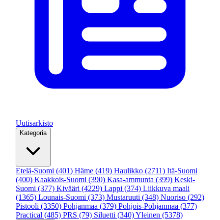
Uutisarkisto
Kategoria
Etelä-Suomi
(401)
Häme
(419)
Haulikko
(2711)
Itä-Suomi
(400)
Kaakkois-Suomi
(390)
Kasa-ammunta
(399)
Keski-
Suomi
(377)
Kivääri
(4229)
Lappi
(374)
Liikkuva maali
(1365)
Lounais-Suomi
(373)
Mustaruuti
(348)
Nuoriso
(292)
Pistooli
(3350)
Pohjanmaa
(379)
Pohjois-Pohjanmaa
(377)
Practical
(485)
PRS
(79)
Siluetti
(340)
Yleinen
(5378)