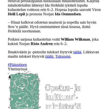
etenivät peruskilpailun tuloksillaan mitaliotteluihin. Kärjestä
mitaliotteluihin lähtenyt Ida Heikkilä tykitteli lopulta
kultaottelun voittoon erin 6–2. Hopeaa lopulta saavutti Viron
Heili Lepil
ja pronssia Norjan
Ida Osmundsen
.
– Hitaat kulkivat odotetun tasaisesti ja nopeilla sain hyvän
flow’n päälle. Hyvä onnistuminen tässä kisassa, iloitsi
Heikkilä suoritustaan.
Poikien sarjassa kultaottelun voitti
William Wilkman
, joka
kukisti Norjan
Risto Andren
erin 6–2.
Ilmakiväärin ja -pistoolin tulokset löytyvät
täältä
. Liikkuvan
maalin tulokset löytyvät
täältä.
Tulosrajat
.
#Pääuutinen
Yhteistyössä