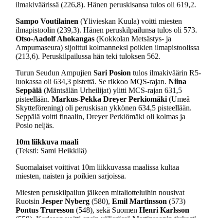
ilmakiväärissä (226,8). Hänen peruskisansa tulos oli 619,2.
Sampo Voutilainen
(Ylivieskan Kuula) voitti miesten
ilmapistoolin (239,3). Hänen peruskilpailunsa tulos oli 573.
Otso-Aadolf Ahokangas
(Kokkolan Metsästys- ja
Ampumaseura) sijoittui kolmanneksi poikien ilmapistoolissa
(213,6). Peruskilpailussa hän teki tuloksen 562.
Turun Seudun Ampujien
Sari Posion
tulos ilmakiväärin R5-
luokassa oli 634,3 pistettä. Se rikkoo MQS-rajan.
Niina
Seppälä
(Mäntsälän Urheilijat) ylitti MCS-rajan 631,5
pisteellään.
Markus-Pekka Dreyer Perkiomäki
(Umeå
Skytteförening) oli peruskisan ykkönen 634,5 pisteellään.
Seppälä voitti finaalin, Dreyer Perkiömäki oli kolmas ja
Posio neljäs.
10m liikkuva maali
(Teksti: Sami Heikkilä)
Suomalaiset voittivat 10m liikkuvassa maalissa kultaa
miesten, naisten ja poikien sarjoissa.
Miesten peruskilpailun jälkeen mitaliotteluihin nousivat
Ruotsin
Jesper Nyberg
(580),
Emil Martinsson
(573)
Pontus Truresson
(548), sekä Suomen
Henri Karlsson