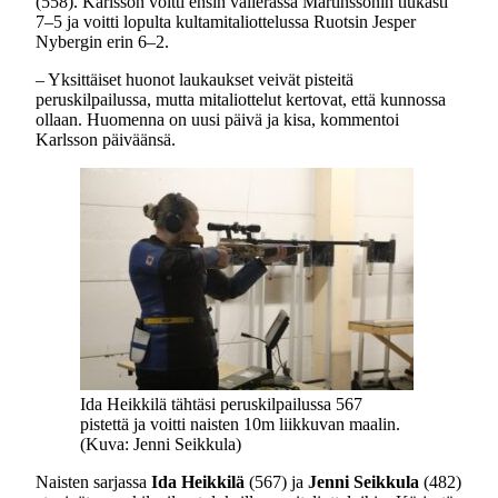
(558). Karlsson voitti ensin välierässä Martinssonin tiukasti
7–5 ja voitti lopulta kultamitaliottelussa Ruotsin Jesper
Nybergin erin 6–2.
– Yksittäiset huonot laukaukset veivät pisteitä
peruskilpailussa, mutta mitaliottelut kertovat, että kunnossa
ollaan. Huomenna on uusi päivä ja kisa, kommentoi
Karlsson päiväänsä.
Ida Heikkilä tähtäsi peruskilpailussa 567
pistettä ja voitti naisten 10m liikkuvan maalin.
(Kuva: Jenni Seikkula)
Naisten sarjassa
Ida Heikkilä
(567) ja
Jenni Seikkula
(482)