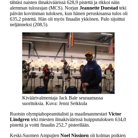
tähtäsi naisten ilmakiväärissä 628,9 pistettä ja rikkoi näin
alemman tulosrajan (MCS). Norjan
Jeannette Duestad
teki
päivän kovimman tuloksen, kun hänen peruskisansa tulos oli
635,2 pistettä. Hän oli myös finaalin ykkönen. Palo sijoittui
neljänneksi (208,5).
Kiväärivalmentaja Jack Bale seuraamassa
suorituksia. Kuva: Jenni Seikkula
Ruotsin olympiahopeamitalisti ja maailmanmestari
Victor
Lindgren
teki miesten ilmakiväärissä huipputuloksen 634,0
pistettä ja voitti finaalin 252,7 pisteellään.
Keski-Suomen Ampujien
Noel Nissinen
oli kolmas poikien