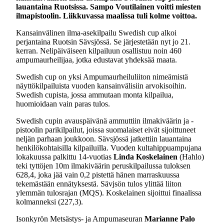
lauantaina Ruotsissa. Sampo Voutilainen voitti miesten
ilmapistoolin. Liikkuvassa maalissa tuli kolme voittoa.
Kansainvälinen ilma-asekilpailu Swedish cup alkoi
perjantaina Ruotsin Sävsjössä. Se järjestetään nyt jo 21.
kerran. Nelipäiväiseen kilpailuun osallistuu noin 460
ampumaurheilijaa, jotka edustavat yhdeksää maata.
Swedish cup on yksi Ampumaurheiluliiton nimeämistä
näyttökilpailuista vuoden kansainvälisiin arvokisoihin.
Swedish cupista, jossa ammutaan monta kilpailua,
huomioidaan vain paras tulos.
Swedish cupin avauspäivänä ammuttiin ilmakiväärin ja -
pistoolin parikilpailut, joissa suomalaiset eivät sijoittuneet
neljän parhaan joukkoon. Sävsjössä jatkettiin lauantaina
henkilökohtaisilla kilpailuilla. Vuoden kultahippuampujana
lokakuussa palkittu 14-vuotias
Linda Koskelainen
(Hahlo)
teki tyttöjen 10m ilmakiväärin peruskilpailussa tuloksen
628,4, joka jää vain 0,2 pistettä hänen marraskuussa
tekemästään ennätyksestä. Sävjsön tulos ylittää liiton
ylemmän tulosrajan (MQS). Koskelainen sijoittui finaalissa
kolmanneksi (227,3).
Isonkyrön Metsästys- ja Ampumaseuran
Marianne Palo