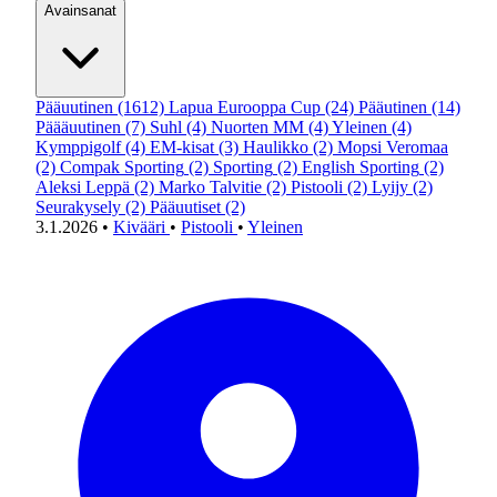
Avainsanat
Pääuutinen
(1612)
Lapua Eurooppa Cup
(24)
Pääutinen
(14)
Päääuutinen
(7)
Suhl
(4)
Nuorten MM
(4)
Yleinen
(4)
Kymppigolf
(4)
EM-kisat
(3)
Haulikko
(2)
Mopsi Veromaa
(2)
Compak Sporting
(2)
Sporting
(2)
English Sporting
(2)
Aleksi Leppä
(2)
Marko Talvitie
(2)
Pistooli
(2)
Lyijy
(2)
Seurakysely
(2)
Pääuutiset
(2)
3.1.2026
•
Kivääri
•
Pistooli
•
Yleinen