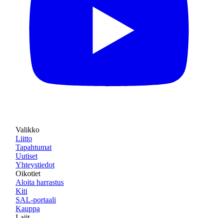
Valikko
Liitto
Tapahtumat
Uutiset
Yhteystiedot
Oikotiet
Aloita harrastus
Kiti
SAL-portaali
Kauppa
Lajit