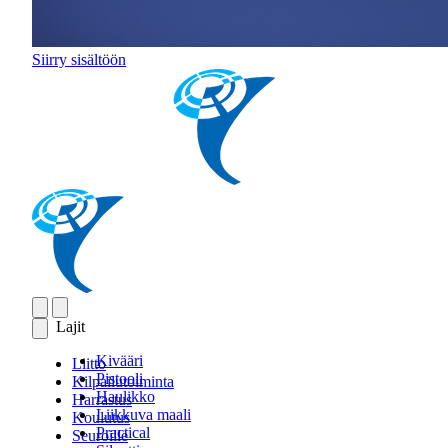
Siirry sisältöön
Lajit
Kivääri
Liitto
Pistooli
Kilpailutoiminta
Haulikko
Harrastus
Liikkuva maali
Koulutus
Practical
Seuroille