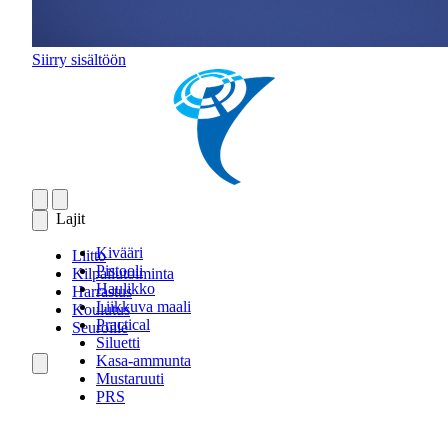
Siirry sisältöön
Lajit
Kivääri
Liitto
Pistooli
Kilpailutoiminta
Haulikko
Harrastus
Liikkuva maali
Koulutus
Practical
Seuroille
Siluetti
Kasa-ammunta
Mustaruuti
PRS