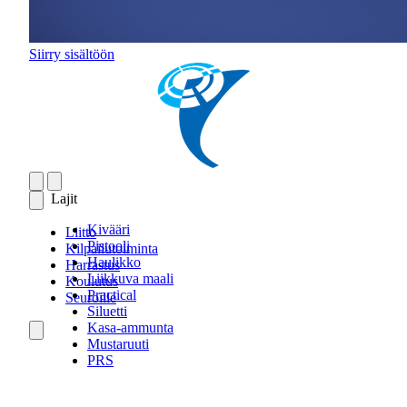
Siirry sisältöön
Lajit
Kivääri
Liitto
Pistooli
Kilpailutoiminta
Haulikko
Harrastus
Liikkuva maali
Koulutus
Practical
Seuroille
Siluetti
Kasa-ammunta
Mustaruuti
PRS