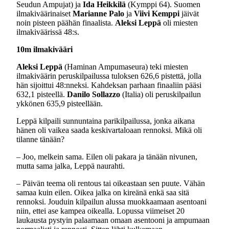
Seudun Ampujat) ja
Ida Heikkilä
(Kymppi 64). Suomen
ilmakiväärinaiset
Marianne Palo
ja
Viivi Kemppi
jäivät
noin pisteen päähän finaalista.
Aleksi Leppä
oli miesten
ilmakiväärissä 48:s.
10m ilmakivääri
Aleksi Leppä
(Haminan Ampumaseura) teki miesten
ilmakiväärin peruskilpailussa tuloksen 626,6 pistettä, jolla
hän sijoittui 48:nneksi. Kahdeksan parhaan finaaliin pääsi
632,1 pisteellä.
Danilo Sollazzo
(Italia) oli peruskilpailun
ykkönen 635,9 pisteellään.
Leppä kilpaili sunnuntaina parikilpailussa, jonka aikana
hänen oli vaikea saada keskivartaloaan rennoksi. Mikä oli
tilanne tänään?
– Joo, melkein sama. Eilen oli pakara ja tänään nivunen,
mutta sama jalka, Leppä naurahti.
– Päivän teema oli rentous tai oikeastaan sen puute. Vähän
samaa kuin eilen. Oikea jalka on kireänä enkä saa sitä
rennoksi. Jouduin kilpailun alussa muokkaamaan asentoani
niin, ettei ase kampea oikealla. Lopussa viimeiset 20
laukausta pystyin palaamaan omaan asentooni ja ampumaan