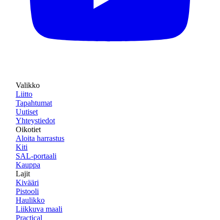
Valikko
Liitto
Tapahtumat
Uutiset
Yhteystiedot
Oikotiet
Aloita harrastus
Kiti
SAL-portaali
Kauppa
Lajit
Kivääri
Pistooli
Haulikko
Liikkuva maali
Practical