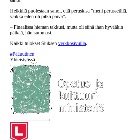
sanoi.
Heikkilä puolestaan sanoi, että peruskisa ”meni perussetillä,
vaikka eilen oli pitkä päivä”.
– Finaalissa hieman takkusi, mutta oli siinä ihan hyvääkin
pätkää, hän summasi.
Kaikki tulokset Siuksen
verkkosivuilla
.
#Pääuutinen
Yhteistyössä