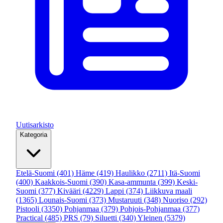
Uutisarkisto
Kategoria
Etelä-Suomi
(401)
Häme
(419)
Haulikko
(2711)
Itä-Suomi
(400)
Kaakkois-Suomi
(390)
Kasa-ammunta
(399)
Keski-
Suomi
(377)
Kivääri
(4229)
Lappi
(374)
Liikkuva maali
(1365)
Lounais-Suomi
(373)
Mustaruuti
(348)
Nuoriso
(292)
Pistooli
(3350)
Pohjanmaa
(379)
Pohjois-Pohjanmaa
(377)
Practical
(485)
PRS
(79)
Siluetti
(340)
Yleinen
(5379)