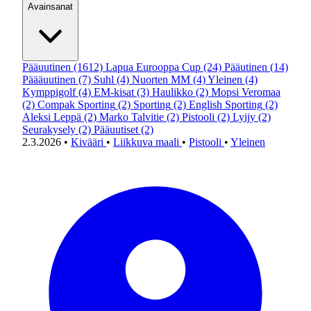
Avainsanat
Pääuutinen
(1612)
Lapua Eurooppa Cup
(24)
Pääutinen
(14)
Päääuutinen
(7)
Suhl
(4)
Nuorten MM
(4)
Yleinen
(4)
Kymppigolf
(4)
EM-kisat
(3)
Haulikko
(2)
Mopsi Veromaa
(2)
Compak Sporting
(2)
Sporting
(2)
English Sporting
(2)
Aleksi Leppä
(2)
Marko Talvitie
(2)
Pistooli
(2)
Lyijy
(2)
Seurakysely
(2)
Pääuutiset
(2)
2.3.2026
•
Kivääri
•
Liikkuva maali
•
Pistooli
•
Yleinen