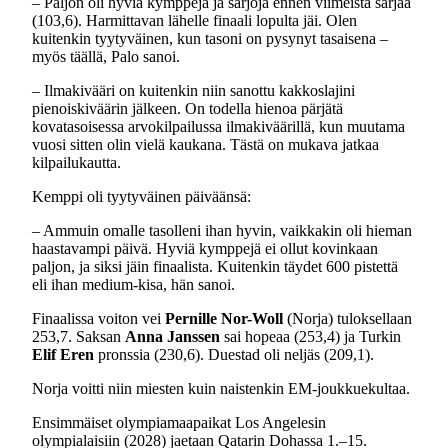
– Paljon oli hyviä kymppejä ja sarjoja ennen viimeistä sarjaa
(103,6). Harmittavan lähelle finaali lopulta jäi. Olen
kuitenkin tyytyväinen, kun tasoni on pysynyt tasaisena –
myös täällä, Palo sanoi.
– Ilmakivääri on kuitenkin niin sanottu kakkoslajini
pienoiskiväärin jälkeen. On todella hienoa pärjätä
kovatasoisessa arvokilpailussa ilmakiväärillä, kun muutama
vuosi sitten olin vielä kaukana. Tästä on mukava jatkaa
kilpailukautta.
Kemppi oli tyytyväinen päiväänsä:
– Ammuin omalle tasolleni ihan hyvin, vaikkakin oli hieman
haastavampi päivä. Hyviä kymppejä ei ollut kovinkaan
paljon, ja siksi jäin finaalista. Kuitenkin täydet 600 pistettä
eli ihan medium-kisa, hän sanoi.
Finaalissa voiton vei
Pernille Nor-Woll
(Norja) tuloksellaan
253,7. Saksan
Anna Janssen
sai hopeaa (253,4) ja Turkin
Elif Eren
pronssia (230,6). Duestad oli neljäs (209,1).
Norja voitti niin miesten kuin naistenkin EM-joukkuekultaa.
Ensimmäiset olympiamaapaikat Los Angelesin
olympialaisiin (2028) jaetaan Qatarin Dohassa 1.–15.