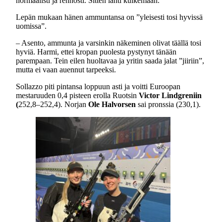
normaalisti ja rennosti. Sitten lähti kulkemaan.
Lepän mukaan hänen ammuntansa on ”yleisesti tosi hyvissä
uomissa”.
– Asento, ammunta ja varsinkin näkeminen olivat täällä tosi
hyviä. Harmi, ettei kropan puolesta pystynyt tänään
parempaan. Tein eilen huoltavaa ja yritin saada jalat ”jiiriin”,
mutta ei vaan auennut tarpeeksi.
Sollazzo piti pintansa loppuun asti ja voitti Euroopan
mestaruuden 0,4 pisteen erolla Ruotsin
Victor Lindgreniin
(
252,8–252,4). Norjan
Ole Halvorsen
sai pronssia (230,1).