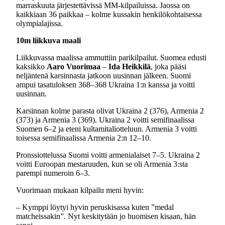
marraskuuta järjestettävissä MM-kilpailuissa. Jaossa on
kaikkiaan 36 paikkaa – kolme kussakin henkilökohtaisessa
olympialajissa.
10m liikkuva maali
Liikkuvassa maalissa ammuttiin parikilpailut. Suomea edusti
kaksikko
Aaro Vuorimaa
–
Ida Heikkilä
, joka pääsi
neljäntenä karsinnasta jatkoon uusinnan jälkeen. Suomi
ampui tasatuloksen 368–368 Ukraina 1:n kanssa ja voitti
uusinnan.
Karsinnan kolme parasta olivat Ukraina 2 (376), Armenia 2
(373) ja Armenia 3 (369). Ukraina 2 voitti semifinaalissa
Suomen 6–2 ja eteni kultamitaliotteluun. Armenia 3 voitti
toisessa semifinaalissa Armenia 2:n 12–10.
Pronssiottelussa Suomi voitti armenialaiset 7–5. Ukraina 2
voitti Euroopan mestaruuden, kun se oli Armenia 3:sta
parempi numeroin 6–3.
Vuorimaan mukaan kilpailu meni hyvin:
– Kymppi löytyi hyvin peruskisassa kuten ”medal
matcheissakin”. Nyt keskitytään jo huomisen kisaan, hän