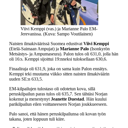
Viivi Kemppi (vas.) ja Marianne Palo EM-
Jerevanissa. (Kuva: Sampo Voutilainen)
Naisten ilmakiväärissä Suomea edustivat
Viivi Kemppi
(Etelä-Saimaan Ampujat) ja
Marianne Palo
(Isonkyrön
Metsästys- ja Ampumaseura). Palon tulos oli 631,0, jolla hän
oli 16:s. Kemppi sijoittui 19:nneksi tuloksellaan 630,6.
Finaaliraja oli 631,9, joka on sama kuin Palon ennätys.
Kemppi teki muutama viikko sitten naisten ilmakiväärin
uuden SE:n 633,5.
EM-kilpailujen tulostaso oli odotetun kova, sillä
peruskilpailun paras tulos oli 635,7. Sen tähtäsi Norjan
kokenut ja menestynyt
Jeanette Duestad
. Hän kuului
parikilpailun eilen voittaneeseen Norjan joukkueeseen.
Palo sanoi, että hänen peruskilpailunsa oli kovan työn
takana, joten loppuun tuli kiire.