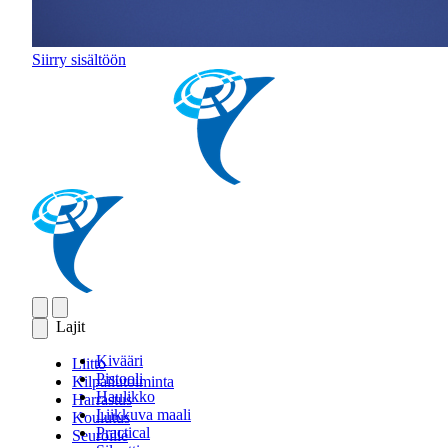
Siirry sisältöön
Lajit
Kivääri
Liitto
Pistooli
Kilpailutoiminta
Haulikko
Harrastus
Liikkuva maali
Koulutus
Practical
Seuroille