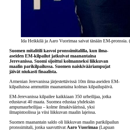
Ida Heikkilä ja Aaro Vuorimaa saivat tänään EM-pronssia.
Suomen mitalitili kasvoi pronssimitalilla, kun ilma-
aseiden EM-kilpailut jatkuivat maanantaina
Jerevanissa. Suomi sijoittui kolmanneksi liikkuvan
maalin parikilpailussa. Suomen naiskivääriampujat
jäivät niukasti finaalista.
Armenian Jerevanissa järjestettävissä 10m ilma-aseiden EM-
kilpailuissa ammuttiin maanantaina kolmas kilpailupäivä.
EM-Jerevanissa kilpailee kaikkiaan 350 urheilijaa, jotka
edustavat 40 maata. Suomea edustaa yhdeksän
ampumaurheilijaa – kolme ilmakiväärissä, yksi
ilmapistoolissa ja viisi liikkuvan maalin lajeissa.
Suomen maanantain saldo oli liikkuvan maalin parikilpailun
pronssimitali, jonka saavuttivat
Aaro Vuorimaa
(Lapuan