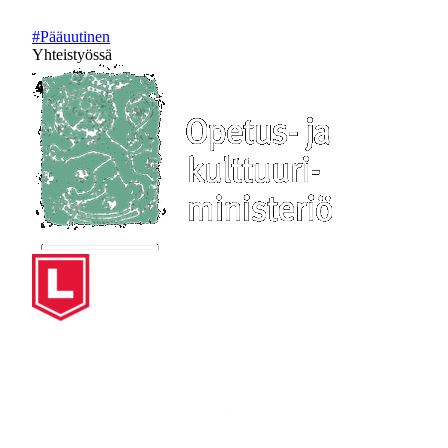
#Pääuutinen
Yhteistyössä