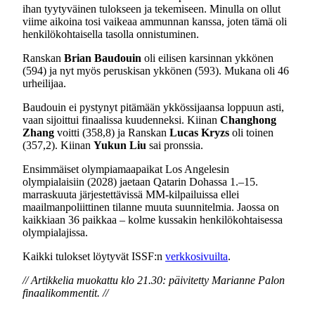
ihan tyytyväinen tulokseen ja tekemiseen. Minulla on ollut
viime aikoina tosi vaikeaa ammunnan kanssa, joten tämä oli
henkilökohtaisella tasolla onnistuminen.
Ranskan
Brian Baudouin
oli eilisen karsinnan ykkönen
(594) ja nyt myös peruskisan ykkönen (593). Mukana oli 46
urheilijaa.
Baudouin ei pystynyt pitämään ykkössijaansa loppuun asti,
vaan sijoittui finaalissa kuudenneksi. Kiinan
Changhong
Zhang
voitti (358,8) ja Ranskan
Lucas Kryzs
oli toinen
(357,2). Kiinan
Yukun Liu
sai pronssia.
Ensimmäiset olympiamaapaikat Los Angelesin
olympialaisiin (2028) jaetaan Qatarin Dohassa 1.–15.
marraskuuta järjestettävissä MM-kilpailuissa ellei
maailmanpoliittinen tilanne muuta suunnitelmia. Jaossa on
kaikkiaan 36 paikkaa – kolme kussakin henkilökohtaisessa
olympialajissa.
Kaikki tulokset löytyvät ISSF:n
verkkosivuilta
.
// Artikkelia muokattu klo 21.30: päivitetty Marianne Palon
finaalikommentit. //