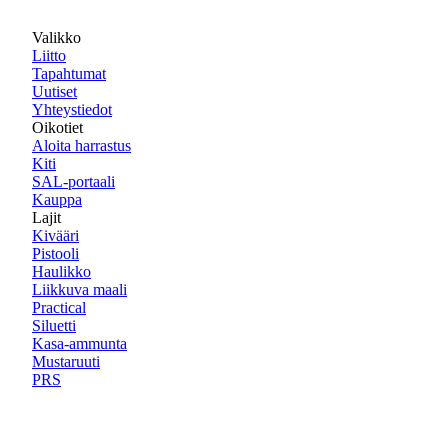
Valikko
Liitto
Tapahtumat
Uutiset
Yhteystiedot
Oikotiet
Aloita harrastus
Kiti
SAL-portaali
Kauppa
Lajit
Kivääri
Pistooli
Haulikko
Liikkuva maali
Practical
Siluetti
Kasa-ammunta
Mustaruuti
PRS