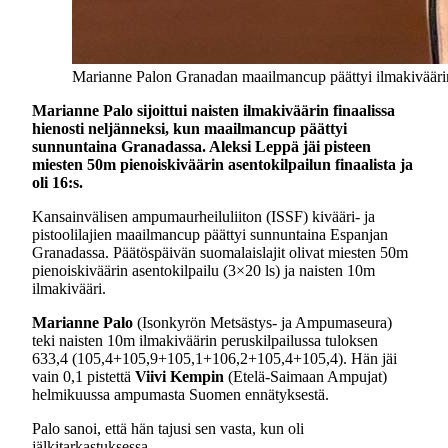
Marianne Palon Granadan maailmancup päättyi ilmakiväärin
Marianne Palo sijoittui naisten ilmakiväärin finaalissa
hienosti neljänneksi, kun maailmancup päättyi
sunnuntaina Granadassa. Aleksi Leppä jäi pisteen
miesten 50m pienoiskiväärin asentokilpailun finaalista ja
oli 16:s.
Kansainvälisen ampumaurheiluliiton (ISSF) kivääri- ja
pistoolilajien maailmancup päättyi sunnuntaina Espanjan
Granadassa. Päätöspäivän suomalaislajit olivat miesten 50m
pienoiskiväärin asentokilpailu (3×20 ls) ja naisten 10m
ilmakivääri.
Marianne Palo
(Isonkyrön Metsästys- ja Ampumaseura)
teki naisten 10m ilmakiväärin peruskilpailussa tuloksen
633,4 (105,4+105,9+105,1+106,2+105,4+105,4). Hän jäi
vain 0,1 pistettä
Viivi Kempin
(Etelä-Saimaan Ampujat)
helmikuussa ampumasta Suomen ennätyksestä.
Palo sanoi, että hän tajusi sen vasta, kun oli
jälkitarkastuksessa.