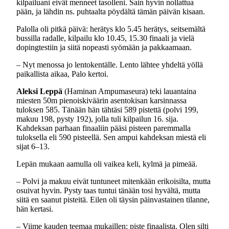
kilpailuani eivät menneet tasolleni. Sain hyvin nollattua
pään, ja lähdin ns. puhtaalta pöydältä tämän päivän kisaan.
Palolla oli pitkä päivä: herätys klo 5.45 herätys, seitsemältä
bussilla radalle, kilpailu klo 10.45, 15.30 finaali ja vielä
dopingtestiin ja siitä nopeasti syömään ja pakkaamaan.
– Nyt menossa jo lentokentälle. Lento lähtee yhdeltä yöllä
paikallista aikaa, Palo kertoi.
Aleksi Leppä
(Haminan Ampumaseura) teki lauantaina
miesten 50m pienoiskiväärin asentokisan karsinnassa
tuloksen 585. Tänään hän tähtäsi 589 pistettä (polvi 199,
makuu 198, pysty 192), jolla tuli kilpailun 16. sija.
Kahdeksan parhaan finaaliin pääsi pisteen paremmalla
tuloksella eli 590 pisteellä. Sen ampui kahdeksan miestä eli
sijat 6–13.
Lepän mukaan aamulla oli vaikea keli, kylmä ja pimeää.
– Polvi ja makuu eivät tuntuneet mitenkään erikoisilta, mutta
osuivat hyvin. Pysty taas tuntui tänään tosi hyvältä, mutta
siitä en saanut pisteitä. Eilen oli täysin päinvastainen tilanne,
hän kertasi.
– Viime kauden teemaa mukaillen: piste finaalista. Olen silti