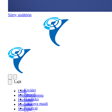
Siirry sisältöön
Lajit
Kivääri
Liitto
Pistooli
Kilpailutoiminta
Haulikko
Harrastus
Liikkuva maali
Koulutus
Practical
Seuroille