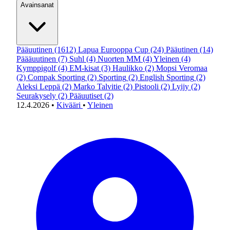
Avainsanat
Pääuutinen
(1612)
Lapua Eurooppa Cup
(24)
Pääutinen
(14)
Päääuutinen
(7)
Suhl
(4)
Nuorten MM
(4)
Yleinen
(4)
Kymppigolf
(4)
EM-kisat
(3)
Haulikko
(2)
Mopsi Veromaa
(2)
Compak Sporting
(2)
Sporting
(2)
English Sporting
(2)
Aleksi Leppä
(2)
Marko Talvitie
(2)
Pistooli
(2)
Lyijy
(2)
Seurakysely
(2)
Pääuutiset
(2)
12.4.2026
•
Kivääri
•
Yleinen