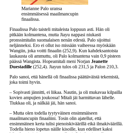
Marianne Palo uransa
ensimmäisessä maailmancupin
finaalissa.
Finaalissa Palo taisteli mitaleista loppuun asti. Hän oli
pitkään kolmantena, mutta Jiayu nappasi niukasti
pronssimitalin suomalaisen nenän edestä. Palo sijoittui
neljänneksi. Ero ei ollut iso missään vaiheessa myöskään
Wangiin, joka voitti finaalin (252,9). Kun kahdeksantoista
laukausta oli ammuttu, oli Palo kolmantena vain 0,9 pisteen
päässä Wangista. Hopeamitali meni Norjan
Jeanette
Duestadille
(252,4). Jiayun tulos oli 231,5 ja Palon 210,3.
Palo sanoi, että hänellä oli finaalissa päättäväistä tekemistä,
joka toimi hyvin.
– Sopivasti jännitti, ei liikaa. Nautin, ja oli mukavaa kilpailla
kovien ampujien joukossa! Mitali jäi harmittavan lähelle.
Tiukkaa oli, ja nälkää jäi, hän sanoi.
– Mutta olen todella tyytyväinen ensimmäiseen
maailmancupin finaaliini. Tosin olin ajatellut, että
ensimmäinen kerta tulisi pienoiskiväärillä eikä ilmakiväärillä.
Todella hieno lopetus näille kisoille, kun edelliset kaksi