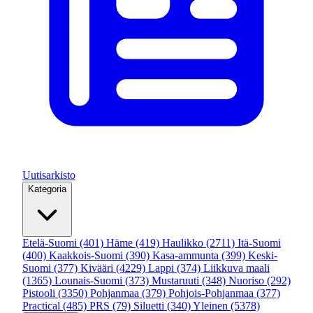
Uutisarkisto
Kategoria
Etelä-Suomi
(401)
Häme
(419)
Haulikko
(2711)
Itä-Suomi
(400)
Kaakkois-Suomi
(390)
Kasa-ammunta
(399)
Keski-
Suomi
(377)
Kivääri
(4229)
Lappi
(374)
Liikkuva maali
(1365)
Lounais-Suomi
(373)
Mustaruuti
(348)
Nuoriso
(292)
Pistooli
(3350)
Pohjanmaa
(379)
Pohjois-Pohjanmaa
(377)
Practical
(485)
PRS
(79)
Siluetti
(340)
Yleinen
(5378)