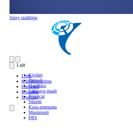
Siirry sisältöön
Lajit
Kivääri
Liitto
Pistooli
Kilpailutoiminta
Haulikko
Harrastus
Liikkuva maali
Koulutus
Practical
Seuroille
Siluetti
Kasa-ammunta
Mustaruuti
PRS