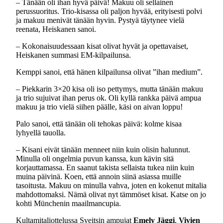
– Tänään oli ihan hyvä päivä! Makuu oli sellainen
perussuoritus. Trio-kisassa oli paljon hyvää, erityisesti polvi
ja makuu menivät tänään hyvin. Pystyä täytynee vielä
reenata, Heiskanen sanoi.
– Kokonaisuudessaan kisat olivat hyvät ja opettavaiset,
Heiskanen summasi EM-kilpailunsa.
Kemppi sanoi, että hänen kilpailunsa olivat ”ihan medium”.
– Piekkarin 3×20 kisa oli iso pettymys, mutta tänään makuu
ja trio sujuivat ihan perus ok. Oli kyllä rankka päivä ampua
makuu ja trio vielä siihen päälle, käsi on aivan loppu!
Palo sanoi, että tänään oli tehokas päivä: kolme kisaa
lyhyellä tauolla.
– Kisani eivät tänään menneet niin kuin olisin halunnut.
Minulla oli ongelmia puvun kanssa, kun kävin sitä
korjauttamassa. En saanut takista sellaista tukea niin kuin
muina päivinä. Koen, että annoin siinä asiassa muille
tasoitusta. Makuu on minulla vahva, joten en kokenut mitalia
mahdottomaksi. Nämä olivat nyt tämmöset kisat. Katse on jo
kohti Münchenin maailmancupia.
Kultamitaliottelussa Sveitsin ampujat
Emely Jäggi
,
Vivien