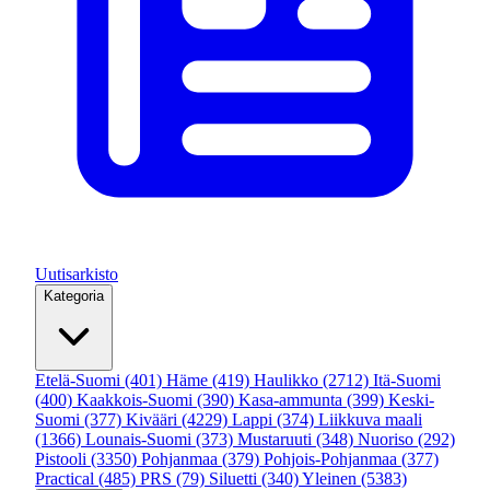
Uutisarkisto
Kategoria
Etelä-Suomi
(401)
Häme
(419)
Haulikko
(2712)
Itä-Suomi
(400)
Kaakkois-Suomi
(390)
Kasa-ammunta
(399)
Keski-
Suomi
(377)
Kivääri
(4229)
Lappi
(374)
Liikkuva maali
(1366)
Lounais-Suomi
(373)
Mustaruuti
(348)
Nuoriso
(292)
Pistooli
(3350)
Pohjanmaa
(379)
Pohjois-Pohjanmaa
(377)
Practical
(485)
PRS
(79)
Siluetti
(340)
Yleinen
(5383)