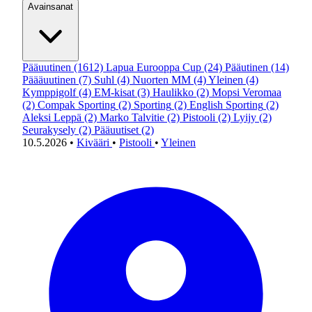
Avainsanat
Pääuutinen
(1612)
Lapua Eurooppa Cup
(24)
Pääutinen
(14)
Päääuutinen
(7)
Suhl
(4)
Nuorten MM
(4)
Yleinen
(4)
Kymppigolf
(4)
EM-kisat
(3)
Haulikko
(2)
Mopsi Veromaa
(2)
Compak Sporting
(2)
Sporting
(2)
English Sporting
(2)
Aleksi Leppä
(2)
Marko Talvitie
(2)
Pistooli
(2)
Lyijy
(2)
Seurakysely
(2)
Pääuutiset
(2)
10.5.2026
•
Kivääri
•
Pistooli
•
Yleinen