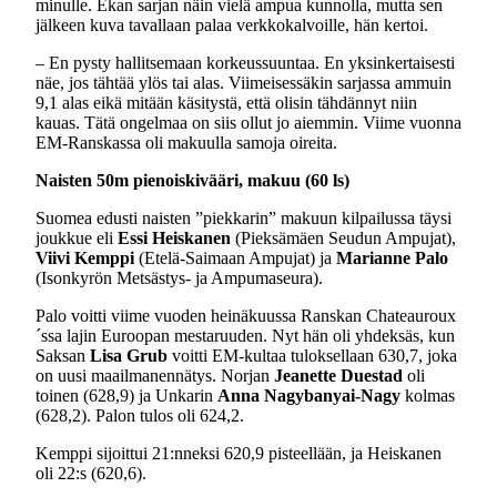
minulle. Ekan sarjan näin vielä ampua kunnolla, mutta sen
jälkeen kuva tavallaan palaa verkkokalvoille, hän kertoi.
– En pysty hallitsemaan korkeussuuntaa. En yksinkertaisesti
näe, jos tähtää ylös tai alas. Viimeisessäkin sarjassa ammuin
9,1 alas eikä mitään käsitystä, että olisin tähdännyt niin
kauas. Tätä ongelmaa on siis ollut jo aiemmin. Viime vuonna
EM-Ranskassa oli makuulla samoja oireita.
Naisten 50m pienoiskivääri, makuu (60 ls)
Suomea edusti naisten ”piekkarin” makuun kilpailussa täysi
joukkue eli
Essi Heiskanen
(Pieksämäen Seudun Ampujat),
Viivi Kemppi
(Etelä-Saimaan Ampujat) ja
Marianne Palo
(Isonkyrön Metsästys- ja Ampumaseura).
Palo voitti viime vuoden heinäkuussa Ranskan Chateauroux
´ssa lajin Euroopan mestaruuden. Nyt hän oli yhdeksäs, kun
Saksan
Lisa Grub
voitti EM-kultaa tuloksellaan 630,7, joka
on uusi maailmanennätys. Norjan
Jeanette Duestad
oli
toinen (628,9) ja Unkarin
Anna Nagybanyai-Nagy
kolmas
(628,2). Palon tulos oli 624,2.
Kemppi sijoittui 21:nneksi 620,9 pisteellään, ja Heiskanen
oli 22:s (620,6).