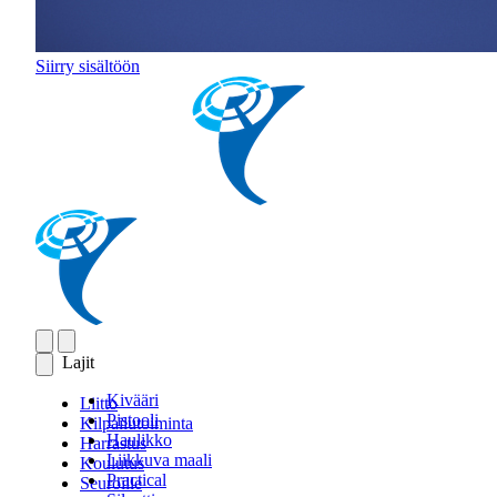
Siirry sisältöön
Lajit
Kivääri
Liitto
Pistooli
Kilpailutoiminta
Haulikko
Harrastus
Liikkuva maali
Koulutus
Practical
Seuroille