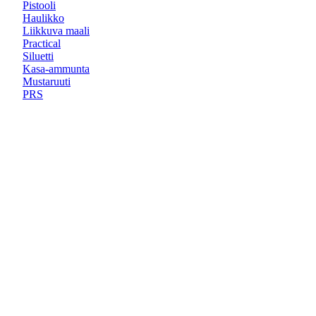
Pistooli
Haulikko
Liikkuva maali
Practical
Siluetti
Kasa-ammunta
Mustaruuti
PRS