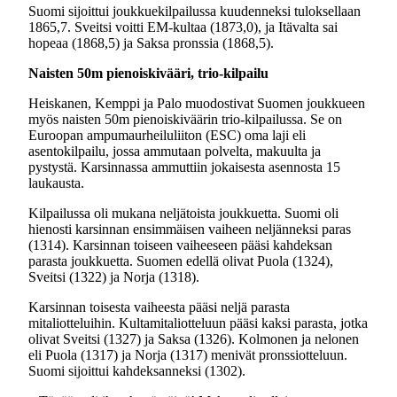
Suomi sijoittui joukkuekilpailussa kuudenneksi tuloksellaan
1865,7. Sveitsi voitti EM-kultaa (1873,0), ja Itävalta sai
hopeaa (1868,5) ja Saksa pronssia (1868,5).
Naisten 50m pienoiskivääri, trio-kilpailu
Heiskanen, Kemppi ja Palo muodostivat Suomen joukkueen
myös naisten 50m pienoiskiväärin trio-kilpailussa. Se on
Euroopan ampumaurheiluliiton (ESC) oma laji eli
asentokilpailu, jossa ammutaan polvelta, makuulta ja
pystystä. Karsinnassa ammuttiin jokaisesta asennosta 15
laukausta.
Kilpailussa oli mukana neljätoista joukkuetta. Suomi oli
hienosti karsinnan ensimmäisen vaiheen neljänneksi paras
(1314). Karsinnan toiseen vaiheeseen pääsi kahdeksan
parasta joukkuetta. Suomen edellä olivat Puola (1324),
Sveitsi (1322) ja Norja (1318).
Karsinnan toisesta vaiheesta pääsi neljä parasta
mitaliotteluihin. Kultamitaliotteluun pääsi kaksi parasta, jotka
olivat Sveitsi (1327) ja Saksa (1326). Kolmonen ja nelonen
eli Puola (1317) ja Norja (1317) menivät pronssiotteluun.
Suomi sijoittui kahdeksanneksi (1302).