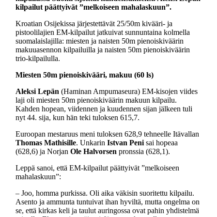
kilpailut päättyivät ”melkoiseen mahalaskuun”.
Kroatian Osijekissa järjestettävät 25/50m kivääri- ja
pistoolilajien EM-kilpailut jatkuivat sunnuntaina kolmella
suomalaislajilla: miesten ja naisten 50m pienoiskiväärin
makuuasennon kilpailuilla ja naisten 50m pienoiskiväärin
trio-kilpailulla.
Miesten 50m pienoiskivääri, makuu (60 ls)
Aleksi Lepän
(Haminan Ampumaseura) EM-kisojen viides
laji oli miesten 50m pienoiskiväärin makuun kilpailu.
Kahden hopean, viidennen ja kuudennen sijan jälkeen tuli
nyt 44. sija, kun hän teki tuloksen 615,7.
Euroopan mestaruus meni tuloksen 628,9 tehneelle Itävallan
Thomas Mathisille
. Unkarin
Istvan Peni
sai hopeaa
(628,6) ja Norjan
Ole Halvorsen
pronssia (628,1).
Leppä sanoi, että EM-kilpailut päättyivät ”melkoiseen
mahalaskuun”:
– Joo, homma purkissa. Oli aika väkisin suoritettu kilpailu.
Asento ja ammunta tuntuivat ihan hyviltä, mutta ongelma on
se, että kirkas keli ja taulut auringossa ovat pahin yhdistelmä