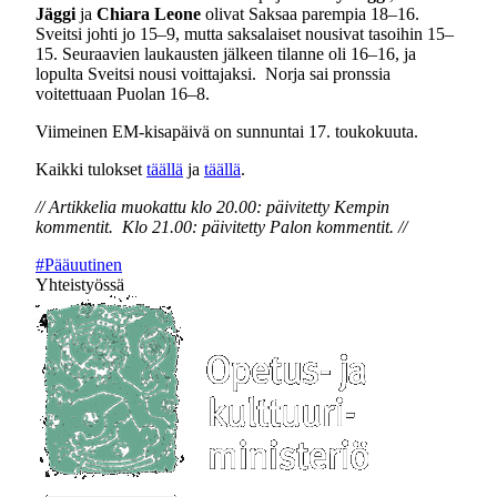
Jäggi
ja
Chiara Leone
olivat Saksaa parempia 18–16.
Sveitsi johti jo 15–9, mutta saksalaiset nousivat tasoihin 15–
15. Seuraavien laukausten jälkeen tilanne oli 16–16, ja
lopulta Sveitsi nousi voittajaksi. Norja sai pronssia
voitettuaan Puolan 16–8.
Viimeinen EM-kisapäivä on sunnuntai 17. toukokuuta.
Kaikki tulokset
täällä
ja
täällä
.
// Artikkelia muokattu klo 20.00: päivitetty Kempin
kommentit. Klo 21.00: päivitetty Palon kommentit. //
#Pääuutinen
Yhteistyössä