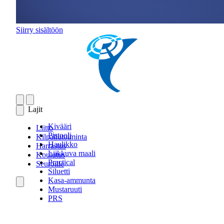
Siirry sisältöön
Lajit
Kivääri
Liitto
Pistooli
Kilpailutoiminta
Haulikko
Harrastus
Liikkuva maali
Koulutus
Practical
Seuroille
Siluetti
Kasa-ammunta
Mustaruuti
PRS