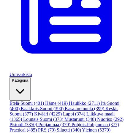
Uutisarkisto
Kategoria
Etelä-Suomi
(401)
Häme
(419)
Haulikko
(2711)
Itä-Suomi
(400)
Kaakkois-Suomi
(390)
Kasa-ammunta
(399)
Keski-
Suomi
(377)
Kivääri
(4229)
Lappi
(374)
Liikkuva maali
(1365)
Lounais-Suomi
(373)
Mustaruuti
(348)
Nuoriso
(292)
Pistooli
(3350)
Pohjanmaa
(379)
Pohjois-Pohjanmaa
(377)
Practical
(485)
PRS
(79)
Siluetti
(340)
Yleinen
(5379)