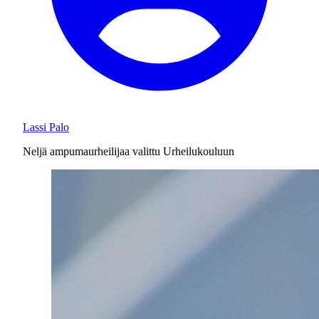
Lassi Palo
Neljä ampumaurheilijaa valittu Urheilukouluun