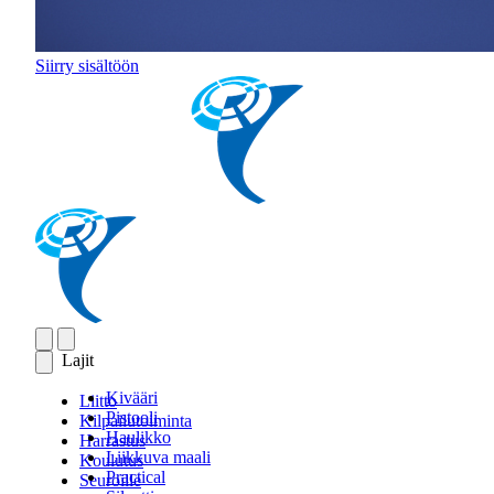
Siirry sisältöön
Lajit
Kivääri
Liitto
Pistooli
Kilpailutoiminta
Haulikko
Harrastus
Liikkuva maali
Koulutus
Practical
Seuroille