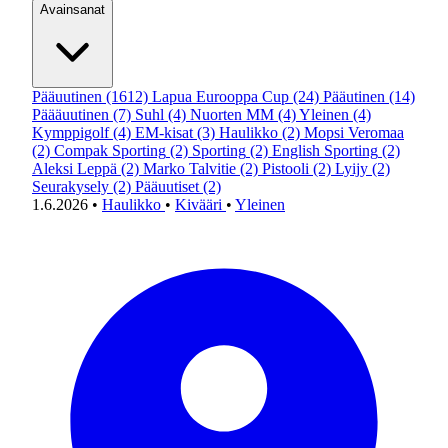
Avainsanat
Pääuutinen
(1612)
Lapua Eurooppa Cup
(24)
Pääutinen
(14)
Päääuutinen
(7)
Suhl
(4)
Nuorten MM
(4)
Yleinen
(4)
Kymppigolf
(4)
EM-kisat
(3)
Haulikko
(2)
Mopsi Veromaa
(2)
Compak Sporting
(2)
Sporting
(2)
English Sporting
(2)
Aleksi Leppä
(2)
Marko Talvitie
(2)
Pistooli
(2)
Lyijy
(2)
Seurakysely
(2)
Pääuutiset
(2)
1.6.2026
•
Haulikko
•
Kivääri
•
Yleinen