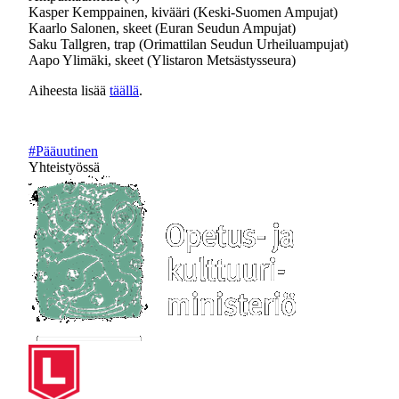
Kasper Kemppainen, kivääri (Keski-Suomen Ampujat)
Kaarlo Salonen, skeet (Euran Seudun Ampujat)
Saku Tallgren, trap (Orimattilan Seudun Urheiluampujat)
Aapo Ylimäki, skeet (Ylistaron Metsästysseura)
Aiheesta lisää
täällä
.
#Pääuutinen
Yhteistyössä