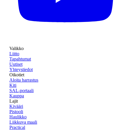
Valikko
Liitto
Tapahtumat
Uutiset
Yhteystiedot
Oikotiet
Aloita harrastus
Kiti
SAL-portaali
Kauppa
Lajit
Kivääri
Pistooli
Haulikko
Liikkuva maali
Practical