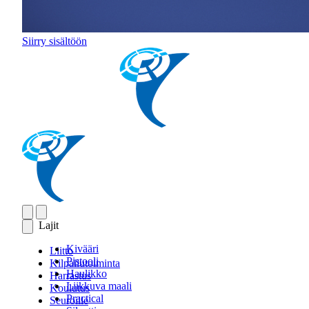
Siirry sisältöön
Lajit
Kivääri
Liitto
Pistooli
Kilpailutoiminta
Haulikko
Harrastus
Liikkuva maali
Koulutus
Practical
Seuroille