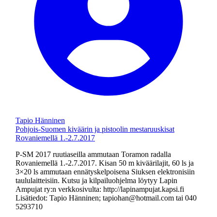
Tapio Hänninen
Pohjois-Suomen kiväärin ja pistoolin mestaruuskisat
Rovaniemellä 1.-2.7.2017
P-SM 2017 ruutiaseilla ammutaan Toramon radalla
Rovaniemellä 1.-2.7.2017. Kisan 50 m kiväärilajit, 60 ls ja
3×20 ls ammutaan ennätyskelpoisena Siuksen elektronisiin
taululaitteisiin. Kutsu ja kilpailuohjelma löytyy Lapin
Ampujat ry:n verkkosivulta: http://lapinampujat.kapsi.fi
Lisätiedot: Tapio Hänninen; tapiohan@hotmail.com tai 040
5293710