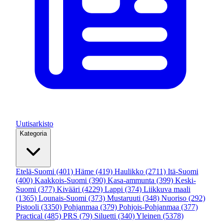
Uutisarkisto
Kategoria
Etelä-Suomi
(401)
Häme
(419)
Haulikko
(2711)
Itä-Suomi
(400)
Kaakkois-Suomi
(390)
Kasa-ammunta
(399)
Keski-
Suomi
(377)
Kivääri
(4229)
Lappi
(374)
Liikkuva maali
(1365)
Lounais-Suomi
(373)
Mustaruuti
(348)
Nuoriso
(292)
Pistooli
(3350)
Pohjanmaa
(379)
Pohjois-Pohjanmaa
(377)
Practical
(485)
PRS
(79)
Siluetti
(340)
Yleinen
(5378)