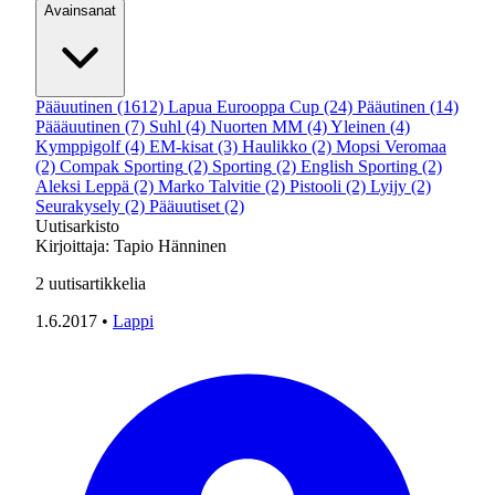
Avainsanat
Pääuutinen
(1612)
Lapua Eurooppa Cup
(24)
Pääutinen
(14)
Päääuutinen
(7)
Suhl
(4)
Nuorten MM
(4)
Yleinen
(4)
Kymppigolf
(4)
EM-kisat
(3)
Haulikko
(2)
Mopsi Veromaa
(2)
Compak Sporting
(2)
Sporting
(2)
English Sporting
(2)
Aleksi Leppä
(2)
Marko Talvitie
(2)
Pistooli
(2)
Lyijy
(2)
Seurakysely
(2)
Pääuutiset
(2)
Uutisarkisto
Kirjoittaja:
Tapio Hänninen
2
uutisartikkelia
1.6.2017
•
Lappi