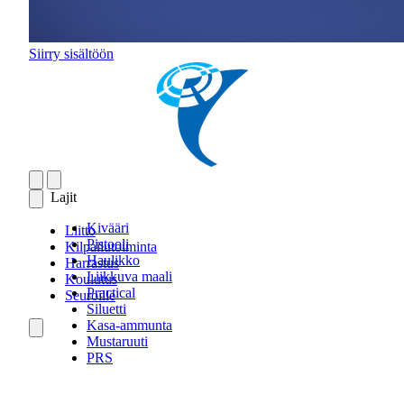
Siirry sisältöön
Lajit
Kivääri
Liitto
Pistooli
Kilpailutoiminta
Haulikko
Harrastus
Liikkuva maali
Koulutus
Practical
Seuroille
Siluetti
Kasa-ammunta
Mustaruuti
PRS