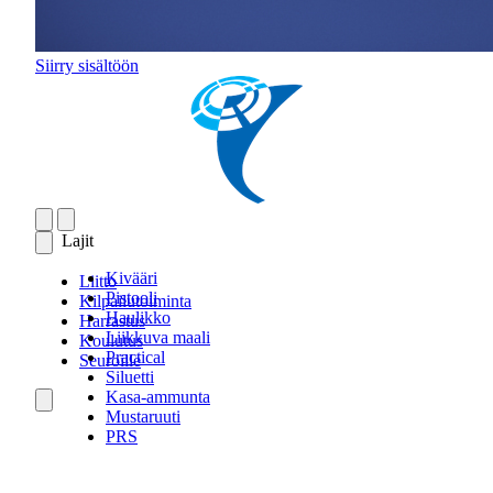
Siirry sisältöön
Lajit
Kivääri
Liitto
Pistooli
Kilpailutoiminta
Haulikko
Harrastus
Liikkuva maali
Koulutus
Practical
Seuroille
Siluetti
Kasa-ammunta
Mustaruuti
PRS